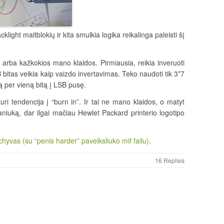
ght maitblokių ir kita smulkia logika reikalinga paleisti šį
u arba kažkokios mano klaidos. Pirmiausia, reikia inveruoti
itas veikia kaip vaizdo invertavimas. Teko naudoti tik 3*7
ą per vieną bitą į LSB pusę.
uri tendencija į “burn in”. Ir tai ne mano klaidos, o matyt
aniuką, dar ilgai mačiau Hewlet Packard printerio logotipo
yvas (su “penis harder” paveiksliuko mif failu)
.
16 Replies