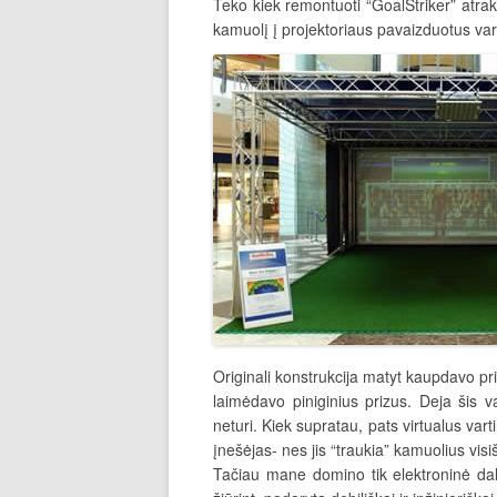
Teko kiek remontuoti “GoalStriker” atrakc
kamuolį į projektoriaus pavaizduotus vart
Originali konstrukcija matyt kaupdavo pri
laimėdavo piniginius prizus. Deja šis 
neturi. Kiek supratau, pats virtualus varti
įnešėjas- nes jis “traukia” kamuolius visiš
Tačiau mane domino tik elektroninė dal