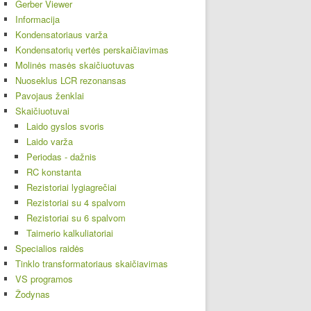
Gerber Viewer
Informacija
Kondensatoriaus varža
Kondensatorių vertės perskaičiavimas
Molinės masės skaičiuotuvas
Nuoseklus LCR rezonansas
Pavojaus ženklai
Skaičiuotuvai
Laido gyslos svoris
Laido varža
Periodas - dažnis
RC konstanta
Rezistoriai lygiagrečiai
Rezistoriai su 4 spalvom
Rezistoriai su 6 spalvom
Taimerio kalkuliatoriai
Specialios raidės
Tinklo transformatoriaus skaičiavimas
VS programos
Žodynas