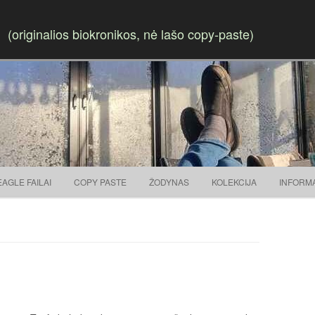
(originalios biokronikos, nė lašo copy-paste)
Skip to content
EAGLE FAILAI
COPY PASTE
ŽODYNAS
KOLEKCIJA
INFORM