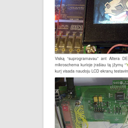
Viską “suprogramavau” ant Altera DE1
mikroschema kurioje įrašiau tą įžymų “
Y
kurį visada naudoju LCD ekranų testavim