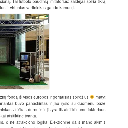
ioną. Tai futbolo baudinių imitatorius: žaidėjas spiria tikrą
us ir virtualus vartininkas gaudo kamuolį.
zinį fondą iš visos europos ir geriausias spirdžius
matyt
variantas buvo pahackintas ir jau ryšio su duomenu baze
ninkas visiškas durnelis ir jis yra tik atsitiktinumo faktoriaus
kai atsitiktine tvarka.
is, o ne atrakciono logika. Elektroninė dalis mano akimis