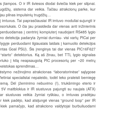
 įtampos. O ir IR šviesos diodai šviečia kiek per silpnai.
ugdžių, sistema dar veikia. Tačiau atrakcionų parke, kur
s jau pilnas impulsinių trugdžių…
į imtuvus. Tai paprasčiausiai IR imtuvo moduliai sujungti ir
oriukais. O čia jau prasideda dar vienas anti inžinierinis
perduodamas į centrinį kompiuterį naudojant RS485 lygio
mo detekcija padaryta žymiai durniau- visi vartų PICai per
ygyje perduodami ilgiausiais laidais į kamuolio detekcijos
dintas Goal PSU). Šis įrenginys tai dar vienas PIC16F627
 “starto” detektorius. Ką aš žinau, bet TTL lygio signalas
oriuko į kitą neapsaugotą PIC procesorių per ~20 metrų
k keistokas sprendimas…
šdėstymo nežinojimo atrakcionas “laboratorinėse” sąlygose
etiniai specialistai nepaleido, todėl teko praleisti bemiegę
istemą. Dėl įžeminimo nebuvimo (!), triukšmingo eterio ir
ius 5V maitblokius ir IR siustuvus pajungti su naujais (ATX)
Dabar siustuvas veikia žymiai ryškiau, o imtuvas pradėjau
ar kiek padėjo, kad atsijungė vienas “ground loop” per IR
 kiek pamačyjo, kad atrakciono valdytojai burbuliuodami