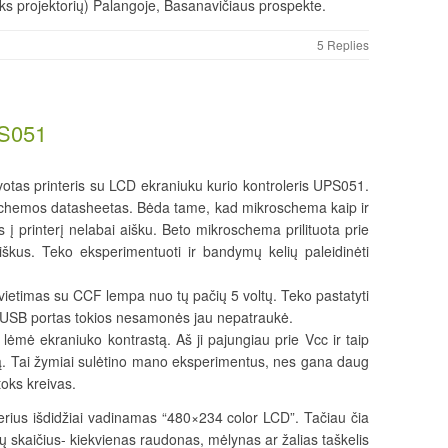
pirks projektorių) Palangoje, Basanavičiaus prospekte.
5 Replies
PS051
otas printeris su LCD ekraniuku kurio kontroleris UPS051.
roschemos datasheetas. Bėda tame, kad mikroschema kaip ir
 į printerį nelabai aišku. Beto mikroschema prilituota prie
aiškus. Teko eksperimentuoti ir bandymų kelių paleidinėti
etimas su CCF lempa nuo tų pačių 5 voltų. Teko pastatyti
 USB portas tokios nesamonės jau nepatraukė.
lėmė ekraniuko kontrastą. Aš ji pajungiau prie Vcc ir taip
ą. Tai žymiai sulėtino mano eksperimentus, nes gana daug
oks kreivas.
erius išdidžiai vadinamas “480×234 color LCD”. Tačiau čia
lių skaičius- kiekvienas raudonas, mėlynas ar žalias taškelis