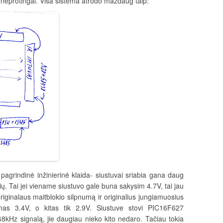
kai neprotingai. Visa sistema atrodo maždaug taip:
a pagrindinė inžinierinė klaida- siustuvai sriabia gana daug
ių. Tai jei viename siustuvo gale buna sakysim 4.7V, tai jau
originalaus maitblokio silpnumą ir originalius jungiamuosius
mas 3.4V, o kitas tik 2.9V. Siustuve stovi PIC16F627
48kHz signalą, jie daugiau nieko kito nedaro. Tačiau tokia