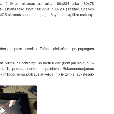
kas. Iš tikrujų ekranas yra arba 160×234 arba 480×78
as). Ekraną teko jungti 160×234 (480×234) režime. Spalvos
CMOS ekranos sensoriuje, pagal Bayer spalvų filtro matricą:
dos per pusę pikselio). Tačiau “elektriškai” jos pajungtos
priima ir sinchroinpulso metu ir dar (bent jau šioje PCB)
pulsu. Tai prideda papildomos painiavos. Rekomenduojamas
ek mikroschema puikiausiai veikia ir prie žymiai aukštesnio