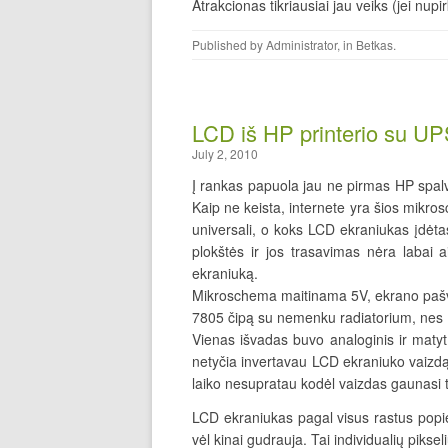
Atrakcionas tikriausiai jau veiks (jei nu
Published by
Administrator
, in
Betkas
.
LCD iš HP printerio su U
July 2, 2010
Į rankas papuola jau ne pirmas HP spalv
Kaip ne keista, internete yra šios mik
universali, o koks LCD ekraniukas įdėtas
plokštės ir jos trasavimas nėra labai 
ekraniuką.
Mikroschema maitinama 5V, ekrano pašvi
7805 čipą su nemenku radiatorium, nes
Vienas išvadas buvo analoginis ir matyt 
netyčia invertavau LCD ekraniuko vaizd
laiko nesupratau kodėl vaizdas gaunasi t
LCD ekraniukas pagal visus rastus popi
vėl kinai gudrauja. Tai individualių pikse