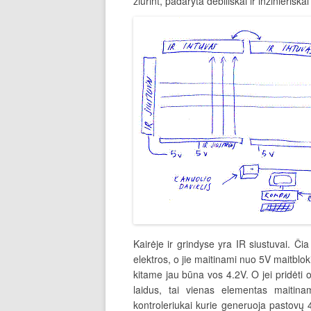
žiūrint, padaryta debiliškai ir inžinieriš
Kairėje ir grindyse yra IR siustuvai. Či
elektros, o jie maitinami nuo 5V maitblok
kitame jau būna vos 4.2V. O jei pridėti 
laidus, tai vienas elementas maitina
kontroleriukai kurie generuoja pastovų 