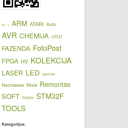
ARM
ATARI
Auto
3D
AI
AVR
CHEMIJA
CPLD
FotoPost
FAZENDA
KOLEKCIJA
FPGA
HV
LED
LASER
MAISTAS
Remontas
Necroware
Nixie
STM32F
SOFT
Statyba
TOOLS
Kategorijos: