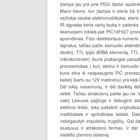
įtampa jau yra prie PICo darbo apatinės
Mano kieme, kur įtampa ir eteris be tr
važinėja visokie elektromobiliukai, eteri
IR signalas kerta vartų lauką ir patenka 
skanuojami tokiais pat PIC16F627 proces
sprendimas. Foto detektoriaus numeris 
signalus, tačiau pačio kamuolio atskridi
diodinį, TTL lygio ARBA elementą, TTL l
mikrokontrolerį (kuris prabangiai pava
procesoriukas į kurį ateina ir kamuolio
kuris eina iš neapsaugoto PIC proces
kabelį (kartu su 12V maitinimu) yra kie
Dėl tokių nesamonių, ir dėl daviklių i
veikė. Tačiau atrakcionų parke jau ne. Vi
naktį Lietuvos pajūryje ir debuginti s
elektros tinklo, teko pašalinti original
maitblokiais ir sprindiniais laidais. 
nebegaudyti impulsinių trugdžių. Gal d
siustuvus ir atrakciono fermas. Ir dar
visdėlto įžemino sistemą.