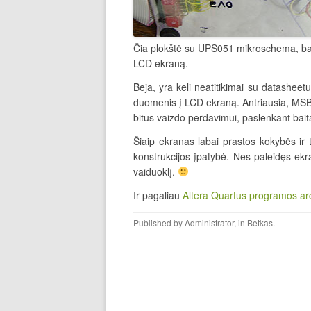
Čia plokštė su UPS051 mikroschema, backli
LCD ekraną.
Beja, yra keli neatitikimai su datasheet
duomenis į LCD ekraną. Antriausia, MSB b
bitus vaizdo perdavimui, paslenkant bait
Šiaip ekranas labai prastos kokybės ir t
konstrukcijos įpatybė. Nes paleidęs ekr
vaiduoklį.
Ir pagaliau
Altera Quartus programos arch
Published by
Administrator
, in
Betkas
.