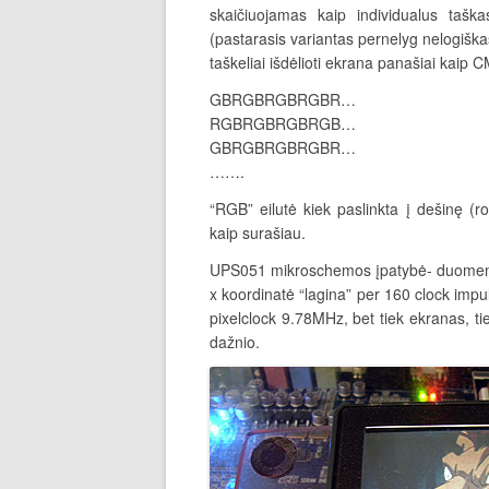
skaičiuojamas kaip individualus taš
(pastarasis variantas pernelyg nelogišk
taškeliai išdėlioti ekrana panašiai kaip 
GBRGBRGBRGBR…
RGBRGBRGBRGB…
GBRGBRGBRGBR…
…….
“RGB” eilutė kiek paslinkta į dešinę (ro
kaip surašiau.
UPS051 mikroschemos įpatybė- duomenis 
x koordinatė “lagina” per 160 clock im
pixelclock 9.78MHz, bet tiek ekranas, ti
dažnio.