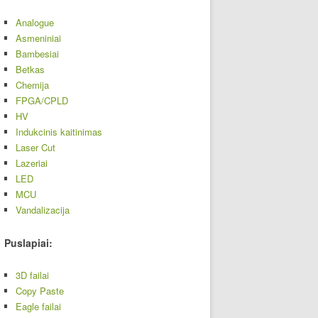
Analogue
Asmeniniai
Bambesiai
Betkas
Chemija
FPGA/CPLD
HV
Indukcinis kaitinimas
Laser Cut
Lazeriai
LED
MCU
Vandalizacija
Puslapiai:
3D failai
Copy Paste
Eagle failai