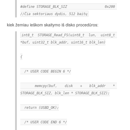
#define STORAGE_BLK_SIZ                  0x200 
//Čia sektoriaus dydis, 512 baitų
kiek žemiau ieškom skaitymo iš disko procedūros:
int8_t STORAGE_Read_FS(uint8_t lun, uint8_t 
*buf, uint32_t blk_addr, uint16_t blk_len)
{
  /* USER CODE BEGIN 6 */
  memcpy(buf, disk + blk_addr * 
STORAGE_BLK_SIZ, blk_len * STORAGE_BLK_SIZ);
  return (USBD_OK);
  /* USER CODE END 6 */