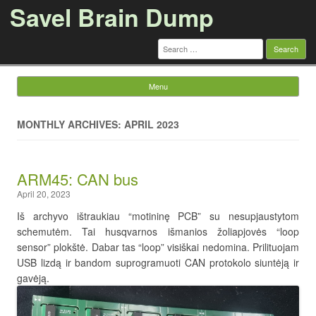
Savel Brain Dump
Search
for:
Menu
Skip to content
MONTHLY ARCHIVES: APRIL 2023
ARM45: CAN bus
April 20, 2023
Iš archyvo ištraukiau “motininę PCB” su nesupjaustytom
schemutėm. Tai husqvarnos išmanios žoliapjovės “loop
sensor” plokštė. Dabar tas “loop” visiškai nedomina. Prilituojam
USB lizdą ir bandom suprogramuoti CAN protokolo siuntėją ir
gavėją.