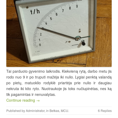
Tai parduoto gyvenimo laikrodis. Kiekvieną rytą, darbo metu jis
rodo nuo 9 ir po truputi mažėja iki nulio. Lygiai penktą valandą
po pietų, matuoklio rodyklė priartėja prie nulio ir daugiau
nekruta iki kito ryto. Nuotraukoje jis toks nučiupinėtas, nes ką
tik pagamintas ir nenuvalytas.
Continue reading →
Published by
Administrator
, in
Betkas
,
MCU
.
6 Replies