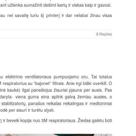
nt užtenka sumažinti dešimt kartų ir viskas kaip ir gavosi.
au nei savaitę turiu šį printerį ir dar nelabai žinau visas
9 Replies
su elektrinio ventiliatoriaus pumpuojamu oru. Tai totalus
espiratorius su “bajonet” filtrais. Anie irgi biški overkill. O
nė kaukė) ilgai panešiojus žiauriai pjauna per ausis. Pas
daryta- viena guma eina aplink galvą žemiau ausies, o
r stabilizatorių. panašus reikalas reikalingas ir medicininiai
ė per siauri ir turėtu slysti.
į ir beveik kopija nuo 3M respiratoriaus. Žiedas galėtu būti