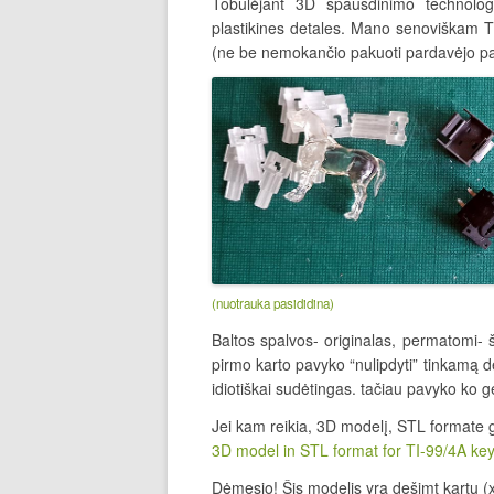
Tobulėjant 3D spausdinimo technologi
plastikines detales. Mano senoviškam TI
(ne be nemokančio pakuoti pardavėjo pa
(nuotrauka pasididina)
Baltos spalvos- originalas, permatomi- š
pirmo karto pavyko “nulipdyti” tinkamą de
idiotiškai sudėtingas. tačiau pavyko ko ge
Jei kam reikia, 3D modelį, STL formate g
3D model in STL format for TI-99/4A ke
Dėmesio! Šis modelis yra dešimt kartų (x