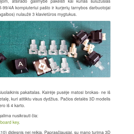
jom, atsirado galimybė pakeisti kai kurias sulūžusias
-99/4A kompiuteriui pašto ir kurjerių tarnybos darbuotojai
galbos) nulaužė 3 klavietūros mygtukus.
iuolaikinis pakaitalas. Kairėje pusėje matosi brokas- ne iš
talę, kuri atitiktu visus dydžius. Pačios detalės 3D modelis
ro iš 4 karto.
alima nusikrauti čia:
yboard key
.
10) didesnis nei reikia. Paprasčiausiai, su mano turima 3D