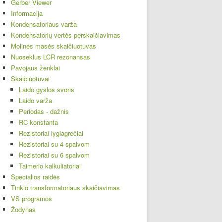
Gerber Viewer
Informacija
Kondensatoriaus varža
Kondensatorių vertės perskaičiavimas
Molinės masės skaičiuotuvas
Nuoseklus LCR rezonansas
Pavojaus ženklai
Skaičiuotuvai
Laido gyslos svoris
Laido varža
Periodas - dažnis
RC konstanta
Rezistoriai lygiagrečiai
Rezistoriai su 4 spalvom
Rezistoriai su 6 spalvom
Taimerio kalkuliatoriai
Specialios raidės
Tinklo transformatoriaus skaičiavimas
VS programos
Žodynas