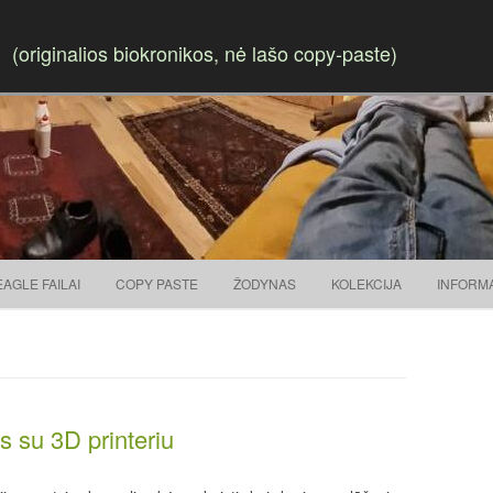
(originalios biokronikos, nė lašo copy-paste)
Skip to content
EAGLE FAILAI
COPY PASTE
ŽODYNAS
KOLEKCIJA
INFORM
 su 3D printeriu