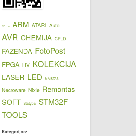
ARM
ATARI
Auto
3D
AI
AVR
CHEMIJA
CPLD
FotoPost
FAZENDA
KOLEKCIJA
FPGA
HV
LED
LASER
MAISTAS
Remontas
Necroware
Nixie
STM32F
SOFT
Statyba
TOOLS
Kategorijos: