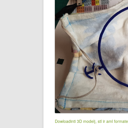
Dowloadinti 3D modelį, stl ir aml formate