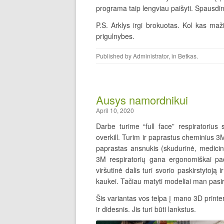
programa taip lengviau paišyti. Spausdina
P.S. Arklys irgi brokuotas. Kol kas maži
prigulnybes.
Published by
Administrator
, in
Betkas
.
Ausys namordnikui
April 10, 2020
Darbe turime “full face” respiratorius 
overkill. Turim ir paprastus cheminius 3M r
paprastas ansnukis (skudurinė, medicini
3M respiratorių gana ergonomiškai pa
viršutinė dalis turi svorio paskirstytoją i
kaukei. Tačiau matyti modeliai man pasirod
Šis variantas vos telpa į mano 3D printer
ir didesnis. Jis turi būti lankstus.