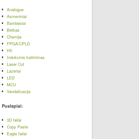
Analogue
Asmeniniai
Bambesiai
Betkas
Chemija
FPGA/CPLD
HV
Indukcinis kaitinimas
Laser Cut
Lazeriai
LED
MCU
Vandalizacija
Puslapiai:
3D failai
Copy Paste
Eagle failai