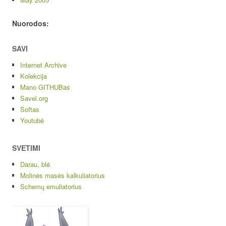
Nuorodos:
SAVI
Internet Archive
Kolekcija
Mano GITHUBas
Savel.org
Softas
Youtubė
SVETIMI
Darau, blė
Molinės masės kalkuliatorius
Schemų emuliatorius