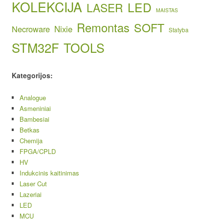
KOLEKCIJA
LED
LASER
MAISTAS
Remontas
SOFT
Necroware
Nixie
Statyba
STM32F
TOOLS
Kategorijos:
Analogue
Asmeniniai
Bambesiai
Betkas
Chemija
FPGA/CPLD
HV
Indukcinis kaitinimas
Laser Cut
Lazeriai
LED
MCU