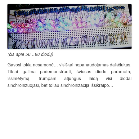
(čia apie 50…60 diodų)
Gavosi tokia nesamonė… visiškai nepanaudojamas daikčiukas.
Tiktai galima pademonstruoti, šviesos diodo parametrų
išsimėtymą- trumpam atjungus laidą visi diodai
sinchronizuojasi, bet toliau sinchronizacija išsikraipo…