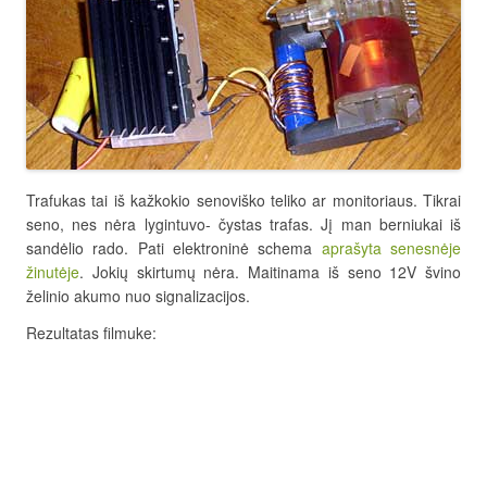
Trafukas tai iš kažkokio senoviško teliko ar monitoriaus. Tikrai
seno, nes nėra lygintuvo- čystas trafas. Jį man berniukai iš
sandėlio rado. Pati elektroninė schema
aprašyta senesnėje
žinutėje
. Jokių skirtumų nėra. Maitinama iš seno 12V švino
želinio akumo nuo signalizacijos.
Rezultatas filmuke: