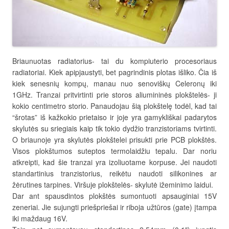
Briaunuotas radiatorius- tai du kompiuterio procesoriaus
radiatoriai. Kiek apipjaustyti, bet pagrindinis plotas išliko. Čia iš
kiek senesnių kompų, manau nuo senoviškų Celeronų iki
1GHz. Tranzai pritvirtinti prie storos aliumininės plokštelės- ji
kokio centimetro storio. Panaudojau šią plokštelę todėl, kad tai
“šrotas” iš kažkokio prietaiso ir joje yra gamykliškai padarytos
skylutės su sriegiais kaip tik tokio dydžio tranzistoriams tvirtinti.
O briaunoje yra skylutės plokštelei prisukti prie PCB plokštės.
Visos plokštumos suteptos termolaidžiu tepalu. Dar noriu
atkreipti, kad šie tranzai yra izoliuotame korpuse. Jei naudoti
standartinius tranzistorius, reikėtu naudoti silikonines ar
žėrutines tarpines. Viršuje plokštelės- skylutė ižeminimo laidui.
Dar ant spausdintos plokštės sumontuoti apsauginiai 15V
zeneriai. Jie sujungti priešpriešai ir riboja užtūros (gate) įtampa
iki maždaug 16V.