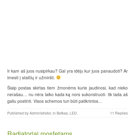
Ir kam aš juos nusipirkau? Gal yra idėju kur juos panaudoti? Ar
imesti į stalčių ir užmiršti.
Šiaip postas skirtas tiem žmonėms kurie jaudinosi, kad nieko
nerašau… nu nėra laiko kada ką nors sukonstruoti- tik tada aš
galiu postinti. Visos schemos turi būti patikrintos…
Published by
Administrator
, in
Betkas
,
LED
.
11 Replies
Radiatoriai mosfetams