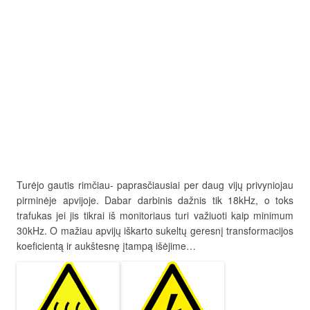
Turėjo gautis rimčiau- paprasčiausiai per daug vijų privyniojau
pirminėje apvijoje. Dabar darbinis dažnis tik 18kHz, o toks
trafukas jei jis tikrai iš monitoriaus turi važiuoti kaip minimum
30kHz. O mažiau apvijų iškarto sukeltų geresnį transformacijos
koeficientą ir aukštesnę įtampą išėjime…