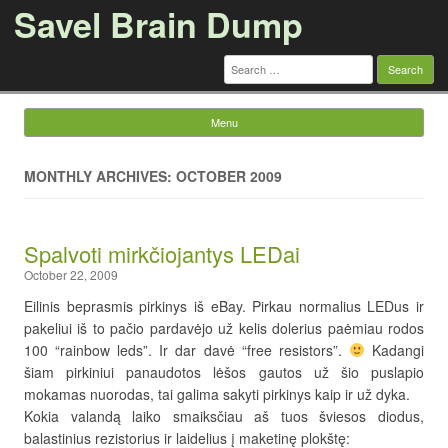
Savel Brain Dump
Search
for:
Menu
Skip to content
MONTHLY ARCHIVES: OCTOBER 2009
Spalvoti mirkčiojantys LEDai
October 22, 2009
Eilinis beprasmis pirkinys iš eBay. Pirkau normalius LEDus ir
pakeliui iš to pačio pardavėjo už kelis dolerius paėmiau rodos
100 “rainbow leds”. Ir dar davė “free resistors”.
Kadangi
šiam pirkiniui panaudotos lėšos gautos už šio puslapio
mokamas nuorodas, tai galima sakyti pirkinys kaip ir už dyka.
Kokia valandą laiko smaiksčiau aš tuos šviesos diodus,
balastinius rezistorius ir laidelius į maketinę plokštę: