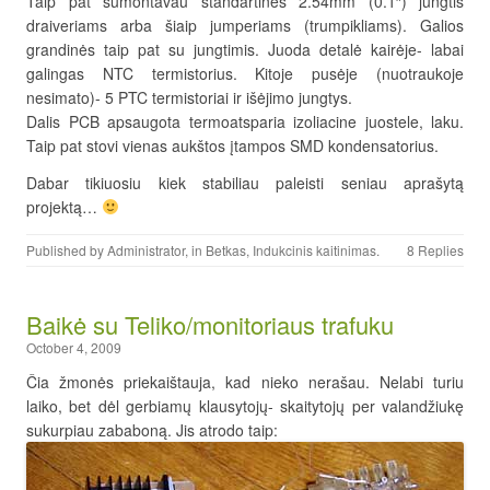
Taip pat sumontavau standartines 2.54mm (0.1″) jungtis
draiveriams arba šiaip jumperiams (trumpikliams). Galios
grandinės taip pat su jungtimis. Juoda detalė kairėje- labai
galingas NTC termistorius. Kitoje pusėje (nuotraukoje
nesimato)- 5 PTC termistoriai ir išėjimo jungtys.
Dalis PCB apsaugota termoatsparia izoliacine juostele, laku.
Taip pat stovi vienas aukštos įtampos SMD kondensatorius.
Dabar tikiuosiu kiek stabiliau paleisti seniau aprašytą
projektą…
Published by
Administrator
, in
Betkas
,
Indukcinis kaitinimas
.
8 Replies
Baikė su Teliko/monitoriaus trafuku
October 4, 2009
Čia žmonės priekaištauja, kad nieko nerašau. Nelabi turiu
laiko, bet dėl gerbiamų klausytojų- skaitytojų per valandžiukę
sukurpiau zababoną. Jis atrodo taip: