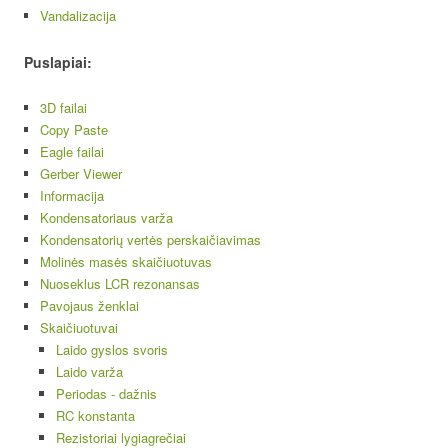
Vandalizacija
Puslapiai:
3D failai
Copy Paste
Eagle failai
Gerber Viewer
Informacija
Kondensatoriaus varža
Kondensatorių vertės perskaičiavimas
Molinės masės skaičiuotuvas
Nuoseklus LCR rezonansas
Pavojaus ženklai
Skaičiuotuvai
Laido gyslos svoris
Laido varža
Periodas - dažnis
RC konstanta
Rezistoriai lygiagrečiai