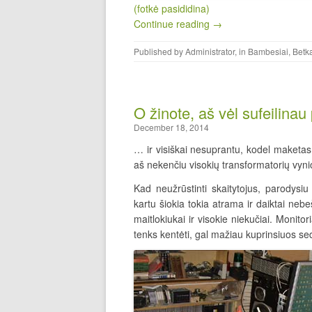
(fotkė pasididina)
Continue reading →
Published by
Administrator
, in
Bambesiai
,
Betk
O žinote, aš vėl sufeilina
December 18, 2014
… ir visiškai nesuprantu, kodel maketas
aš nekenčiu visokių transformatorių vyn
Kad neužrūstinti skaitytojus, parodysiu
kartu šiokia tokia atrama ir daiktai nebe
maitlokiukai ir visokie niekučiai. Monit
tenks kentėti, gal mažiau kuprinsiuos se