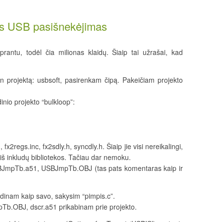
s USB pasišnekėjimas
prantu, todėl čia milionas klaidų. Šiaip tai užrašai, kad
n projektą: usbsoft, pasirenkam čipą. Pakeičiam projekto
dinio projekto “bulkloop”:
 fx2regs.inc, fx2sdly.h, syncdly.h. Šiaip jie visi nereikalingi,
u iš inkludų bibliotekos. Tačiau dar nemoku.
USBJmpTb.a51, USBJmpTb.OBJ (tas pats komentaras kaip ir
vardinam kaip savo, sakysim “pimpis.c”.
pTb.OBJ, dscr.a51 prikabinam prie projekto.