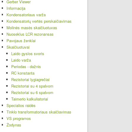
Gerber Viewer
Informacija
Kondensatoriaus varža
Kondensatorių vertės perskaičiavimas
Molinės masės skaičiuotuvas
Nuoseklus LCR rezonansas
Pavojaus ženklai
Skaičiuotuvai
Laido gyslos svoris
Laido varža
Periodas - dažnis
RC konstanta
Rezistoriai lygiagrečiai
Rezistoriai su 4 spalvom
Rezistoriai su 6 spalvom
Taimerio kalkuliatoriai
Specialios raidės
Tinklo transformatoriaus skaičiavimas
VS programos
Žodynas