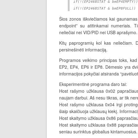
if(!(EP2468STAT & bmEP4EMPTY))
if(!(EP2468STAT & bmEP8FULL)) 
Šios zonos iškviečiamos kai gaunamas u
endpoint” su atitinkamai numeriais. Ti
neliečiai nei VID/PID nei USB aprašymo.
Kitų paprogramių kol kas neliečiam. D
persinešinėti informaciją.
Programos veikimo principas toks, kad 
EP2, EP4, EP6 ir EP8. Dėmesio yra dvigu
informacijos pokyčiai atsiranda “pavėluot
Eksperimentinė programa daro tai:
Host rašymo užklausa 0x02 papračiausi
naujam darbui. Aš nesu tikras, ar tik ne
Host rašymo užklausa 0x04 irgi proting
šiaip skaičiuoja užklausų kiekį. Informac
Host skaitymo užklausa 0x86 paprasčiausia
Host skaitymo užklausa 0x88 paprasčiausia
seniau surinktus globalius kintamuosius.