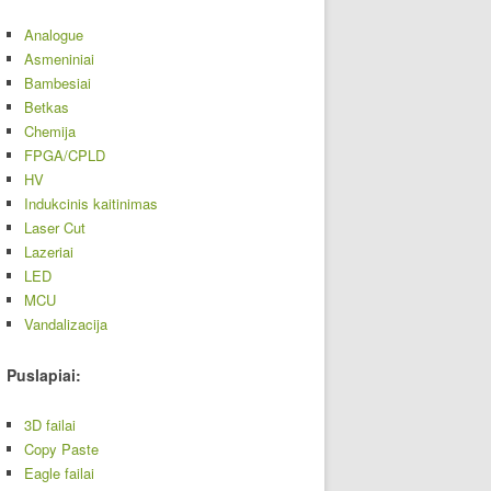
Analogue
Asmeniniai
Bambesiai
Betkas
Chemija
FPGA/CPLD
HV
Indukcinis kaitinimas
Laser Cut
Lazeriai
LED
MCU
Vandalizacija
Puslapiai:
3D failai
Copy Paste
Eagle failai