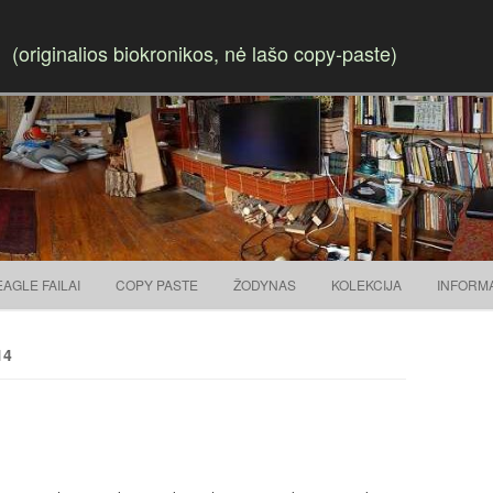
(originalios biokronikos, nė lašo copy-paste)
Skip to content
EAGLE FAILAI
COPY PASTE
ŽODYNAS
KOLEKCIJA
INFORM
14