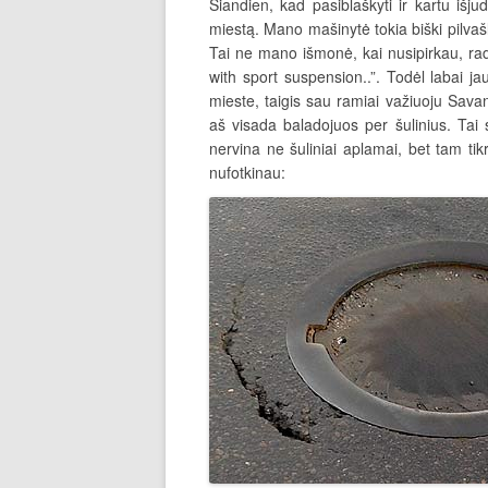
Šiandien, kad pasiblaškyti ir kartu išju
miestą. Mano mašinytė tokia biški pilvaš
Tai ne mano išmonė, kai nusipirkau, rada
with sport suspension..”. Todėl labai ja
mieste, taigis sau ramiai važiuoju Savan
aš visada baladojuos per šulinius. Tai
nervina ne šuliniai aplamai, bet tam tikr
nufotkinau: