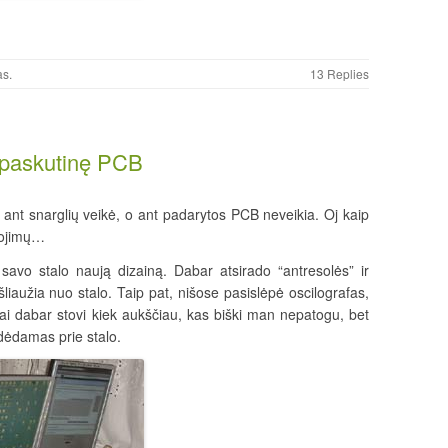
as
.
13 Replies
u paskutinę PCB
 ant snarglių veikė, o ant padarytos PCB neveikia. Oj kaip
iojimų…
 savo stalo naują dizainą. Dabar atsirado “antresolės” ir
šliaužia nuo stalo. Taip pat, nišose pasislėpė oscilografas,
oriai dabar stovi kiek aukščiau, kas biški man nepatogu, bet
dėdamas prie stalo.