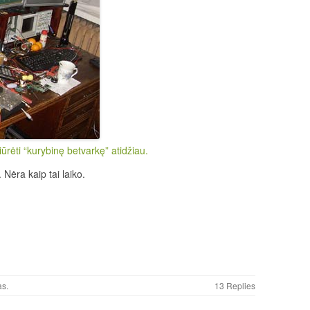
ūrėti “kurybinę betvarkę” atidžiau.
Nėra kaip tai laiko.
as
.
13 Replies