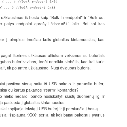
 { ... } //bulk endpoint 0x04
{ ... } //bulk endpoint 0x88
žklausimas iš hosto kaip “Bulk in endpoint” ir “Bulk out
e patys endpoint aprašyti “dscr.a51” faile. Bet kol kas
ar į pimpis.c įmečiau kelis globalius kintamuosius, kad
pagal išorines užklausas atliekam veiksmus su buferiais
bas buferizavinas, todėl nereikia stebėtis, kad kai kurie
ai”, tik po antro užklausimo. Nugi dvigubas buferis.
ai pasiima vieną baitą iš USB paketo ir paruošia buferį
reikia du kartus pakartoti “rearm” komandos?
o nieko nedaro- bando nusiskaityti siustų duomenų ilgį ir
ija pasideda į globalius kintamuosius.
i kopijuoja tekstą į USB buferį ir jį persiunčia į hostą.
i išspjauna “XXX” seriją, tik keli baitai pakeisti į įvairius