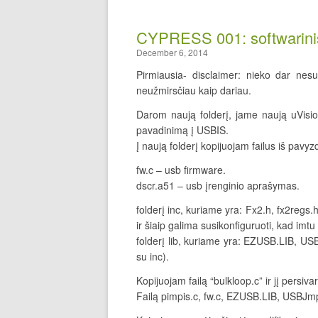
CYPRESS 001: softwarini
December 6, 2014
Pirmiausia- disclaimer: nieko dar nesu
neužmirsčiau kaip dariau.
Darom naują folderį, jame naują uVisio
pavadinimą į USBIS.
Į naują folderį kopijuojam failus iš pavyz
fw.c – usb firmware.
dscr.a51 – usb įrenginio aprašymas.
folderį inc, kuriame yra: Fx2.h, fx2regs.h,
ir šiaip galima susikonfiguruoti, kad imt
folderį lib, kuriame yra: EZUSB.LIB, 
su inc).
Kopijuojam failą “bulkloop.c” ir jį persi
Failą pimpis.c, fw.c, EZUSB.LIB, USBJm