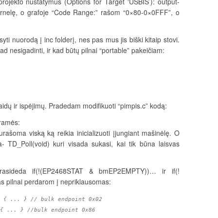
projekto nustatymus (Options for Target ‘USBIS’): output-
rnelę, o grafoje “Code Range:” rašom “0×80-0×0FFF”, o
yti nuorodą į inc folderį, nes pas mus jis biški kitaip stovi.
kad nesigadinti, ir kad būtų pilnai “portable” pakeičiam:
aidų ir ispėjimų. Pradedam modifikuoti “pimpis.c” kodą:
ramės:
 surašoma viską ką reikia inicializuoti įjungiant mašinėlę. O
a- TD_Poll(void) kuri visada sukasi, kai tik būna laisvas
rasideda if(!(EP2468STAT & bmEP2EMPTY))… ir if(!
pilnai perdarom į nepriklausomas:
 { ... } // bulk endpoint 0x02
{ ... } //bulk endpoint 0x86