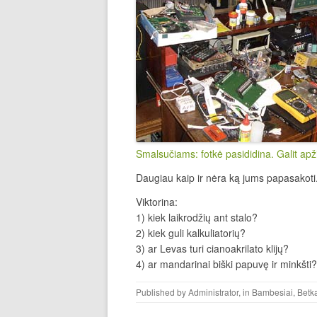
Smalsučiams: fotkė pasididina. Galit apži
Daugiau kaip ir nėra ką jums papasakoti. 
Viktorina:
1) kiek laikrodžių ant stalo?
2) kiek guli kalkuliatorių?
3) ar Levas turi cianoakrilato klijų?
4) ar mandarinai biški papuvę ir minkšti?
Published by
Administrator
, in
Bambesiai
,
Betk