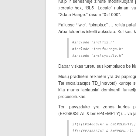
Kaip ir senesnėje žinutė modifikuojam 
>create hex, “BL51 Locate” nuimam va
“Xdata Range:” rašom “0×1000″.
Failuose “fw.c”, “pimpis.c” … reikia patais
Arba folderius iškelti aukščiau. Kol kas, 
#include "inc\fx2.h"
#include "inc\fx2regs.h"
#include "inc\syncdly.h"
Dabar viskas turėtu susikompiliuoti be kl
Mūsų pradinėm reikmėm yra dvi paprog
Tai inicializacijos TD_Init(void) kurioje
kita mums labiausiai dominanti funkcij
procesoriukas.
Ten pavyzduke yra zonos kurios p
(EP2468STAT & bmEP4EMPTY))… va jas 
if(!(EP2468STAT & bmEP2EMPTY))
if(!(EP2468STAT & bmEP6FULL)) 