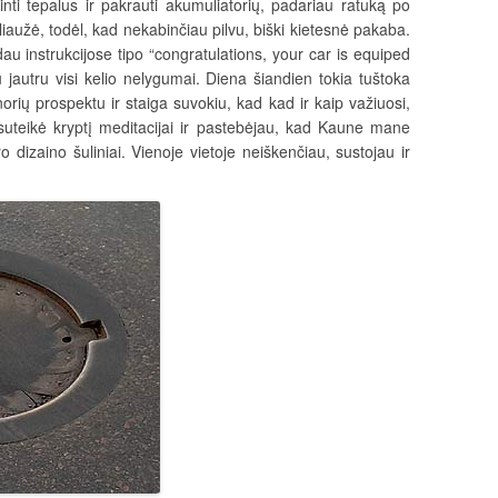
dinti tepalus ir pakrauti akumuliatorių, padariau ratuką po
liaužė, todėl, kad nekabinčiau pilvu, biški kietesnė pakaba.
u instrukcijose tipo “congratulations, your car is equiped
u jautru visi kelio nelygumai. Diena šiandien tokia tuštoka
orių prospektu ir staiga suvokiu, kad kad ir kaip važiuosi,
 suteikė kryptį meditacijai ir pastebėjau, kad Kaune mane
o dizaino šuliniai. Vienoje vietoje neiškenčiau, sustojau ir