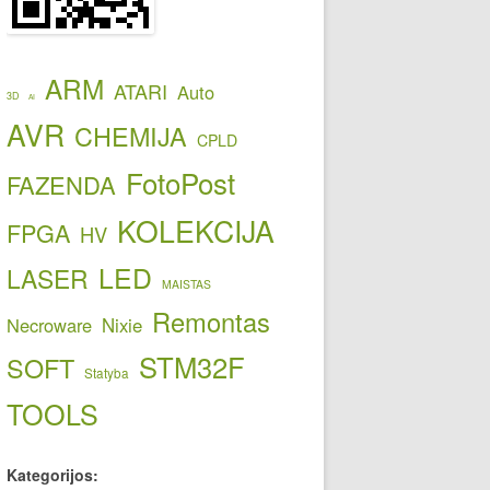
ARM
ATARI
Auto
3D
AI
AVR
CHEMIJA
CPLD
FotoPost
FAZENDA
KOLEKCIJA
FPGA
HV
LED
LASER
MAISTAS
Remontas
Necroware
Nixie
STM32F
SOFT
Statyba
TOOLS
Kategorijos: