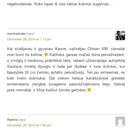
negalvodamas. Koks lopas iš viso tokius šulinius sugalvojo…
says:
mechadrake
December 28, 2014 at 1:13 pm
Kai studijavau ir gyvenau Kaune, važinėjau Citroen XM: vienodai
man buvo tie šuliniai
Kažkoks garsas mažas būna pervažiuojant,
o smūgių ir trenksmų praktiškai nėra, nebent užsisvajojęs autopilotą
Sauliaus minėtą išjungiu ir tada per duobes ir tuos šulinius, kur
bjaurybės 20 cm žemiau asfalto, pervažiuoju. Ten jau extreemas, ne
koki kreivi šuliniukai. Dar vietom lietaus kanalizacijos grotelės
extremalams įrengtos smagiems pasivažinėjimams beje. Gatvėj
pora normaliai, o kitos kažkur žemės gelmėse
says:
Raimis
December 28, 2014 at 1:36 pm