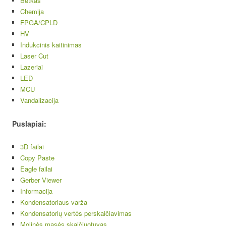
Betkas
Chemija
FPGA/CPLD
HV
Indukcinis kaitinimas
Laser Cut
Lazeriai
LED
MCU
Vandalizacija
Puslapiai:
3D failai
Copy Paste
Eagle failai
Gerber Viewer
Informacija
Kondensatoriaus varža
Kondensatorių vertės perskaičiavimas
Molinės masės skaičiuotuvas