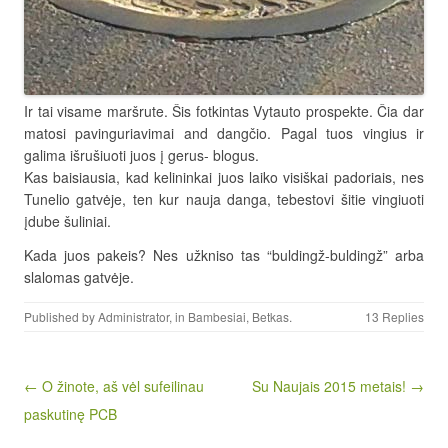
Ir tai visame maršrute. Šis fotkintas Vytauto prospekte. Čia dar
matosi pavinguriavimai and dangčio. Pagal tuos vingius ir
galima išrušiuoti juos į gerus- blogus.
Kas baisiausia, kad kelininkai juos laiko visiškai padoriais, nes
Tunelio gatvėje, ten kur nauja danga, tebestovi šitie vingiuoti
įdube šuliniai.
Kada juos pakeis? Nes užkniso tas “buldingž-buldingž” arba
slalomas gatvėje.
Published by
Administrator
, in
Bambesiai
,
Betkas
.
13 Replies
Post navigation
← O žinote, aš vėl sufeilinau
Su Naujais 2015 metais! →
paskutinę PCB