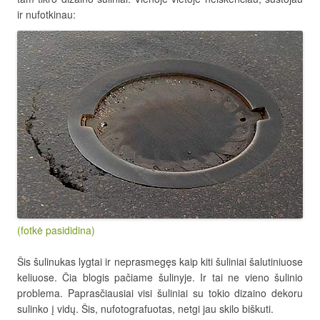
ir nufotkinau:
(fotkė pasididina)
Šis šulinukas lygtai ir neprasmegęs kaip kiti šuliniai šalutiniuose
keliuose. Čia blogis pačiame šulinyje. Ir tai ne vieno šulinio
problema. Paprasčiausiai visi šuliniai su tokio dizaino dekoru
sulinko į vidų. Šis, nufotografuotas, netgi jau skilo biškuti.