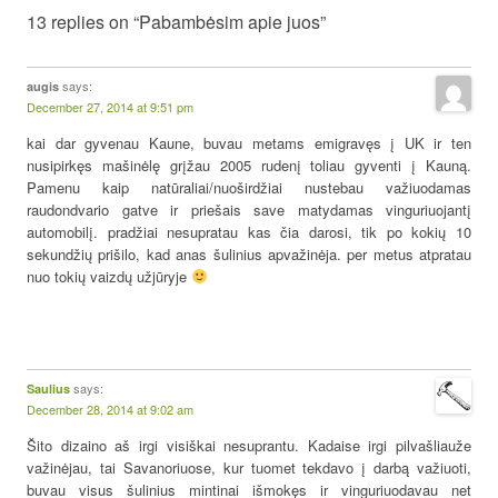
13 replies on “Pabambėsim apie juos”
says:
augis
December 27, 2014 at 9:51 pm
kai dar gyvenau Kaune, buvau metams emigravęs į UK ir ten
nusipirkęs mašinėlę grįžau 2005 rudenį toliau gyventi į Kauną.
Pamenu kaip natūraliai/nuoširdžiai nustebau važiuodamas
raudondvario gatve ir priešais save matydamas vinguriuojantį
automobilį. pradžiai nesupratau kas čia darosi, tik po kokių 10
sekundžių prišilo, kad anas šulinius apvažinėja. per metus atpratau
nuo tokių vaizdų užjūryje
says:
Saulius
December 28, 2014 at 9:02 am
Šito dizaino aš irgi visiškai nesuprantu. Kadaise irgi pilvašliauže
važinėjau, tai Savanoriuose, kur tuomet tekdavo į darbą važiuoti,
buvau visus šulinius mintinai išmokęs ir vinguriuodavau net