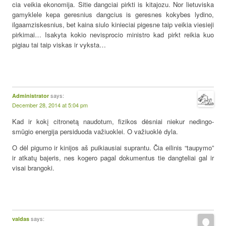
cia veikia ekonomija. Sitie dangciai pirkti is kitajozu. Nor lietuviska
gamyklele kepa geresnius dangcius is geresnes kokybes lydino,
ilgaamziskesnius, bet kaina siulo kinieciai pigesne taip veikia viesieji
pirkimai… Isakyta kokio nevisprocio ministro kad pirkt reikia kuo
pigiau tai taip viskas ir vyksta…
says:
Administrator
December 28, 2014 at 5:04 pm
Kad ir kokį citronetą naudotum, fizikos dėsniai niekur nedingo-
smūgio energija persiduoda važiuoklei. O važiuoklė dyla.
O dėl pigumo ir kinijos aš puikiausiai suprantu. Čia eilinis “taupymo”
ir atkatų bajeris, nes kogero pagal dokumentus tie dangteliai gal ir
visai brangoki.
says:
valdas