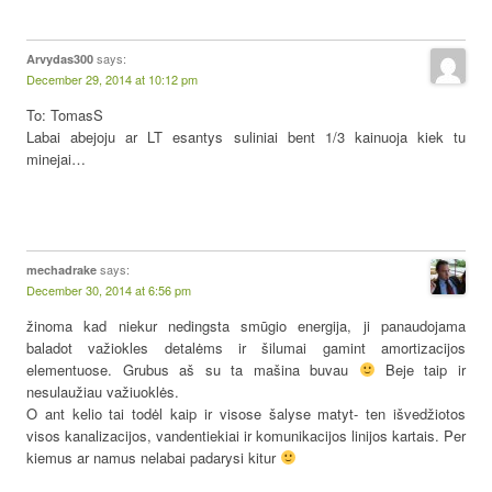
says:
Arvydas300
December 29, 2014 at 10:12 pm
To: TomasS
Labai abejoju ar LT esantys suliniai bent 1/3 kainuoja kiek tu
minejai…
says:
mechadrake
December 30, 2014 at 6:56 pm
žinoma kad niekur nedingsta smūgio energija, ji panaudojama
baladot važiokles detalėms ir šilumai gamint amortizacijos
elementuose. Grubus aš su ta mašina buvau
Beje taip ir
nesulaužiau važiuoklės.
O ant kelio tai todėl kaip ir visose šalyse matyt- ten išvedžiotos
visos kanalizacijos, vandentiekiai ir komunikacijos linijos kartais. Per
kiemus ar namus nelabai padarysi kitur