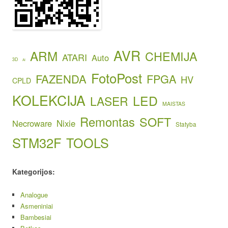
AVR
ARM
CHEMIJA
ATARI
Auto
3D
AI
FotoPost
FAZENDA
FPGA
HV
CPLD
KOLEKCIJA
LED
LASER
MAISTAS
Remontas
SOFT
Necroware
Nixie
Statyba
STM32F
TOOLS
Kategorijos:
Analogue
Asmeniniai
Bambesiai