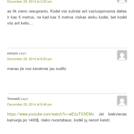
December 29, 2014 at 2:20 pm
as tik vieno nesuprantu. Kodel visi suliniai ant vaziuojamosios dalies
ir kas 5 metrus, na kad kas 5 metrus viskas aisku kodel, bet kodel
visi ant kelio…
says:
extrym
December 29, 2014 at 8:20 pm
manau jie nuo senatves jau sudilo
says:
TomasS
December 29, 2014 at 8:46 pm
https://www.youtube.com/watch?v=wE2uTIOiEMo
Jei kiekvienas
kainuoja po 1400$, nieko nuostabaus, kodėl jų nenori keisti.