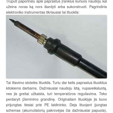
Truputi paporinsiu apie paprastus įrankius kuriuos naudoju kai
užeina noras ką nors išardyti arba sukonstruoti. Pagrindinis
elektroniko instrumentas tikriausiai tai lituoklis:
Tai litavimo stotelės lituoklis. Turiu dar kelis paprastus lituoklius
kitokiems darbams. Dažniausiai naudoju šitą, nupaveiksluotą,
nes jis greitai užkaista, turi temperatūros reguliavima. Teko
perdaryti įžeminimo grandinę. Originaliam lituoklyje jis buvo
prijungtas tiesiai prie PE laidininko. Deja lituojant įjungtas
schemas (akumuliatorių pakrovėjas čia dažniausiai papuola),