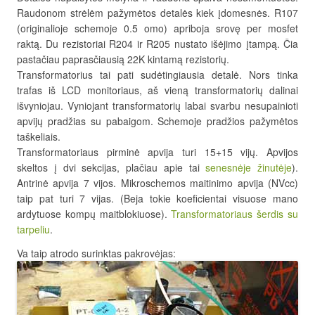
Raudonom strėlėm pažymėtos detalės kiek įdomesnės. R107
(originalioje schemoje 0.5 omo) apriboja srovę per mosfet
raktą. Du rezistoriai R204 ir R205 nustato išėjimo įtampą. Čia
pastačiau paprasčiausią 22K kintamą rezistorių.
Transformatorius tai pati sudėtingiausia detalė. Nors tinka
trafas iš LCD monitoriaus, aš vieną transformatorių dalinai
išvyniojau. Vyniojant transformatorių labai svarbu nesupainioti
apvijų pradžias su pabaigom. Schemoje pradžios pažymėtos
taškeliais.
Transformatoriaus pirminė apvija turi 15+15 vijų. Apvijos
skeltos į dvi sekcijas, plačiau apie tai
senesnėje žinutėje
).
Antrinė apvija 7 vijos. Mikroschemos maitinimo apvija (NVcc)
taip pat turi 7 vijas. (Beja tokie koeficientai visuose mano
ardytuose kompų maitblokiuose).
Transformatoriaus šerdis su
tarpeliu
.
Va taip atrodo surinktas pakrovėjas: