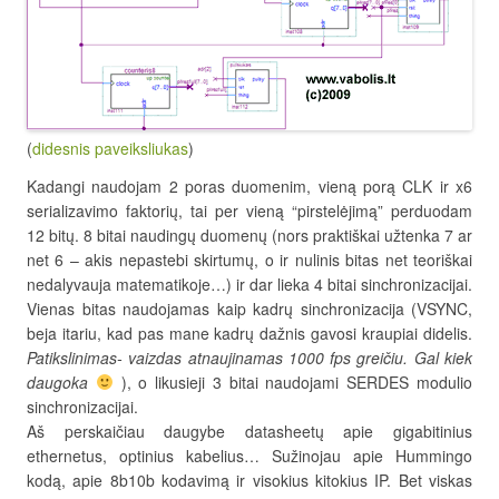
(
didesnis paveiksliukas
)
Kadangi naudojam 2 poras duomenim, vieną porą CLK ir x6
serializavimo faktorių, tai per vieną “pirstelėjimą” perduodam
12 bitų. 8 bitai naudingų duomenų (nors praktiškai užtenka 7 ar
net 6 – akis nepastebi skirtumų, o ir nulinis bitas net teoriškai
nedalyvauja matematikoje…) ir dar lieka 4 bitai sinchronizacijai.
Vienas bitas naudojamas kaip kadrų sinchronizacija (VSYNC,
beja itariu, kad pas mane kadrų dažnis gavosi kraupiai didelis.
Patikslinimas- vaizdas atnaujinamas 1000 fps greičiu. Gal kiek
daugoka
), o likusieji 3 bitai naudojami SERDES modulio
sinchronizacijai.
Aš perskaičiau daugybe datasheetų apie gigabitinius
ethernetus, optinius kabelius… Sužinojau apie Hummingo
kodą, apie 8b10b kodavimą ir visokius kitokius IP. Bet viskas