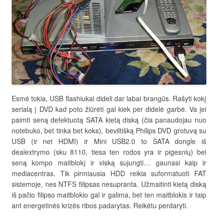
Esmė tokia, USB flashiukai dideli dar labai brangūs. Rašyti kokį
serialą į DVD kad poto žiūrėti gal kiek per didelė garbė. Va jei
paimti seną defektuotą SATA kietą diską (čia panaudojau nuo
notebuko, bet tinka bet koks), beviltišką Philips DVD grotuvą su
USB (ir net HDMI) ir Mini USB2.0 to SATA dongle iš
dealextrymo (sku 8110, tiesa ten rodos yra ir pigesnių) bei
seną kompo maitblokį ir viską sujungti… gaunasi kaip ir
mediacentras. Tik pirmiausia HDD reikia suformatuoti FAT
sistemoje, nes NTFS filipsas nesupranta. Užmaitinti kietą diską
iš pačio filipso maitblokio gal ir galima, bet ten maitblokis ir taip
ant energetinės krizės ribos padarytas. Reikėtu perdaryti.