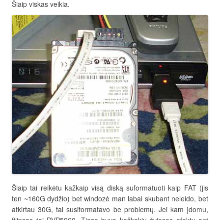
Šiaip viskas veikia.
Šiaip tai reikėtu kažkaip visą diską suformatuoti kaip FAT (jis
ten ~160G dydžio) bet windozė man labai skubant neleido, bet
atkirtau 30G, tai susiformatavo be problemų. Jei kam įdomu,