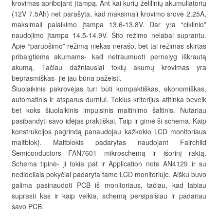
krovimas apribojant įtampą. Ant kai kurių želilinių akumuliatorių
(12V 7.5Ah) net parašyta, kad maksimali krovimo srovė 2.25A,
maksimali palaikimo įtampa 13.6-13.8V. Dar yra “ciklinio”
naudojimo įtampa 14.5-14.9V. Šito režimo nelabai suprantu.
Apie “paruošimo” režimą niekas nerašo, bet tai režimas skirtas
pribaigtiems akumams- kad netraumuoti pernelyg iškrautą
akumą. Tačiau dažniausiai tokių akumų krovimas yra
beprasmiškas- jie jau būna pažeisti.
Šiuolaikinis pakrovėjas turi būti kompaktiškas, ekonomiškas,
automatinis ir atsparus durniui. Tokius kriterijus atitinka beveik
bet koks šiuolaikinis impulsinis maitinimo šaltinis. Nutariau
pasibandyti savo idėjas praktiškai. Taip ir gimė ši schema. Kaip
konstrukcijos pagrindą panaudojau kažkokio LCD monitoriaus
maitblokį. Maitblokis padarytas naudojant Fairchild
Semiconductors FAN7601 mikroschemą ir išorinį raktą.
Schema tipinė- ji tokia pat ir Application note AN4129 ir su
nedideliais pokyčiai padaryta tame LCD monitoriuje. Aišku buvo
galima pasinaudoti PCB iš monitoriaus, tačiau, kad labiau
suprasti kas ir kaip veikia, schemą persipaišiau ir padariau
savo PCB.