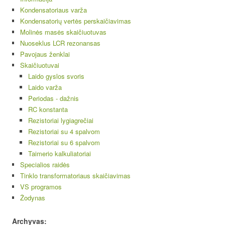
Kondensatoriaus varža
Kondensatorių vertės perskaičiavimas
Molinės masės skaičiuotuvas
Nuoseklus LCR rezonansas
Pavojaus ženklai
Skaičiuotuvai
Laido gyslos svoris
Laido varža
Periodas - dažnis
RC konstanta
Rezistoriai lygiagrečiai
Rezistoriai su 4 spalvom
Rezistoriai su 6 spalvom
Taimerio kalkuliatoriai
Specialios raidės
Tinklo transformatoriaus skaičiavimas
VS programos
Žodynas
Archyvas: