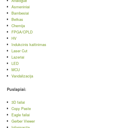
Analogue
Asmeniniai
Bambesiai
Betkas
Chemija
FPGA/CPLD
HV
Indukcinis kaitinimas
Laser Cut
Lazeriai
LED
MCU
Vandalizacija
Puslapiai:
3D failai
Copy Paste
Eagle failai
Gerber Viewer
Informacija