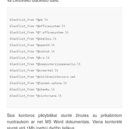
Va Lietuviško blacklisto dalis:
blacklist_from *@pb.lt

blacklist_from *@officesystem.lt

blacklist_from *@*.officesystem.lt

blacklist_from *@skelbiu.lt

blacklist_from *@open24.lt

blacklist_from *@tuktuk.lt

blacklist_from *@b-a.lt

blacklist_from *@kompiuterijospasaulis.lt

blacklist_from *@cvmarket.lt

blacklist_from *@childreninteriors.net

blacklist_from *@laimek-iphona.lt

blacklist_from *@shambu.lt

blacklist_from *@victoriana.lt

Šios kontoros piktybiškai siuntė žinutes su prikabintom
nuotraukom ar net MS Word dokumentais. Viena kontorėlė
siuntė virš 1Mb (netto) dydžio laiškus.