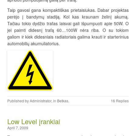
Taip gavosi gana kompaktiškas prietaisiukas. Dabar projektas
perėjo į bandymų stadiją. Kol kas kraunam želinį akumą.
Tačiau tokio dydžio trafas laisvai gali išpumpuoti apie 50W. O
jei paimti didesnį trafą 60…100W nėra riba. O su tokiom
galiom ir kiek didesniais radiatoriais galima krauti ir starterinius
automobilių akumuliatorius.
Published by
Administrator
, in
Betkas
.
16 Replies
Low Level įrankiai
April 7, 2009