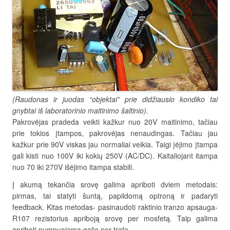
(Raudonas ir juodas “objektai” prie didžiausio kondiko tai
gnybtai iš laboratorinio maitinimo šaltinio).
Pakrovėjas pradeda veikti kažkur nuo 20V maitinimo, tačiau
prie tokios įtampos, pakrovėjas nenaudingas. Tačiau jau
kažkur prie 90V viskas jau normaliai veikia. Taigi įėjimo įtampa
gali kisti nuo 100V iki kokių 250V (AC/DC). Kaitaliojant itampa
nuo 70 iki 270V išėjimo itampa stabili.
Į akumą tekančia srovę galima apriboti dviem metodais:
pirmas, tai statyti šuntą, papildomą optroną ir padaryti
feedback. Kitas metodas- pasinaudoti raktinio tranzo apsauga-
R107 rezistorius apriboją srovę per mosfetą. Taip galima
apriboti pumpuojamą galią per trafą.