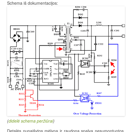
Schema iš dokumentacijos:
(
didelė schema peržiūrai
)
Detalės nupaišytos mėlyna ir raudona spalva nesumontuotos.