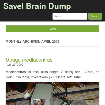
Savel Brain Dump
Search
for:
Menu
Skip to content
MONTHLY ARCHIVES: APRIL 2009
Ubagų mediacentras
April 23, 2009
Mediacentras tai toks krūts daigts! O šaibų nėr… Gerai, be
juokų. Kilo įdėja, investavom $7.31 ir štai rezultatai.