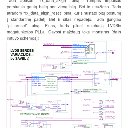
Tada aptikom “rx_data_akign” piną. Trumpas impulsas
perstumia gautą baitą per vieną bitą. Bet to neužteko. Tada
atradom “rx_data_align_reset” piną, kuris nustato bitų postumį
į standartinę padėtį. Bet ir šitas nepadėjo. Tada įjungiau
“pll_areset” piną. Pinas, kuris pilnai rezetuoją LVDSin
megafunkcijos PLLą. Gavosi maždaug toks monstras (dalis
imtuvo schemos):