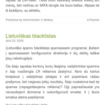
filipsas tai DVP5960. Tiesa buvo kažkokių šviesos efektų ant
menių, bet nežinau ar SATA dongle čia buvo kaltas- filipsas tai
iš šiukšlyno, su defektu.
Published by
Administrator
, in
Betkas
.
8 Replies
Lietuviškas blacklistas
April 23, 2009
(Lietuviško spamo blacklistas spamassasin programai. Įkeliam
į spamassassin konfiguracine direktorija ir šių debilų laiškai
jūsų nebetrugdys)
Čia šiaip sąrašas kontorų kurių išsigimę vadybininkai spamina
ir taip nusižengia LR reklamos įstatymui. Nors du kartus
kreipiausi į valstybinęs įstaigas ir ant popieriaus rašiau
prašymus, bet negavau jokių rezultatų. Kaip nustatoma kad tai
spamas (nepageidaujama reklama)? Ogi paprasčiausiai yra
nenaudojami domeinai ir sukonfiguruoti emailai. Ir į šiuos
emailus ateina pasiūlymai.