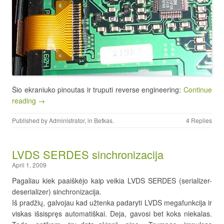
Šio ekraniuko pinoutas ir truputi reverse engineering:
Continue
reading →
Published by
Administrator
, in
Betkas
.
4 Replies
LVDS SERDES sinchronizacija
April 1, 2009
Pagaliau kiek paaiškėjo kaip veikia LVDS SERDES (serializer-
deserializer) sinchronizacija.
Iš pradžių, galvojau kad užtenka padaryti LVDS megafunkcija ir
viskas išsispręs automatiškai. Deja, gavosi bet koks niekalas.