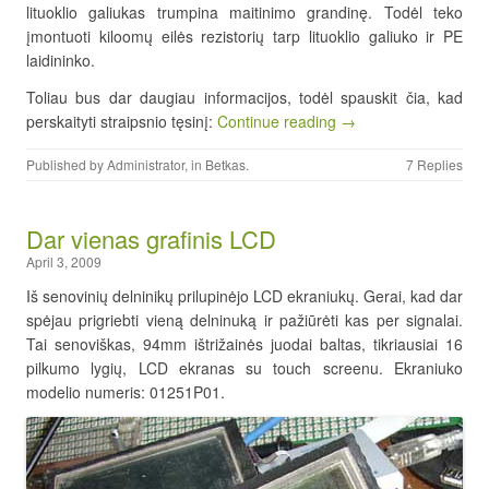
lituoklio galiukas trumpina maitinimo grandinę. Todėl teko
įmontuoti kiloomų eilės rezistorių tarp lituoklio galiuko ir PE
laidininko.
Toliau bus dar daugiau informacijos, todėl spauskit čia, kad
perskaityti straipsnio tęsinį:
Continue reading →
Published by
Administrator
, in
Betkas
.
7 Replies
Dar vienas grafinis LCD
April 3, 2009
Iš senovinių delninikų prilupinėjo LCD ekraniukų. Gerai, kad dar
spėjau prigriebti vieną delninuką ir pažiūrėti kas per signalai.
Tai senoviškas, 94mm ištrižainės juodai baltas, tikriausiai 16
pilkumo lygių, LCD ekranas su touch screenu. Ekraniuko
modelio numeris: 01251P01.