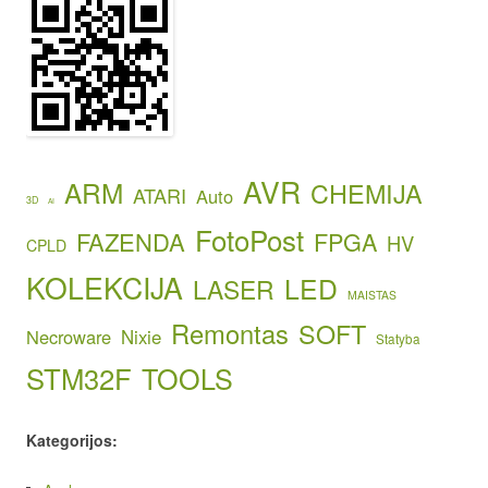
AVR
ARM
CHEMIJA
ATARI
Auto
3D
AI
FotoPost
FAZENDA
FPGA
HV
CPLD
KOLEKCIJA
LED
LASER
MAISTAS
Remontas
SOFT
Necroware
Nixie
Statyba
STM32F
TOOLS
Kategorijos: