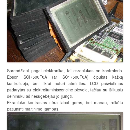
Sprendžiant pagal elektroniką, tai ekraniukas be kontrolerio.
Epson SCI7500F0A (ar SC17500F0A) čipukas kažką
kontroliuoja, bet tikrai neturi atminties. LCD pašvietimas
padarytas su elektroliuminiscencine plėvele, tačiau su išlikusiu
delninuku aš nesugebėjau jo įjungti.
Ekraniuko kontrastas nėra labai geras, bet manau, reikėtu
patiuninti maitinimo įtampas.