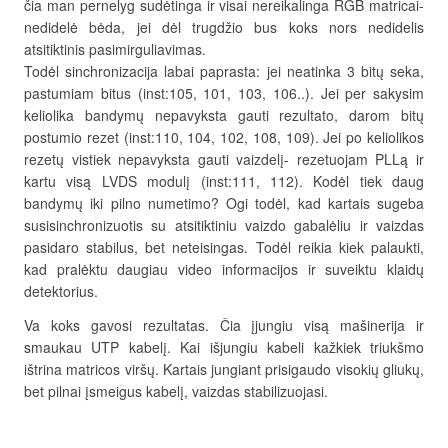
čia man pernelyg sudėtinga ir visai nereikalinga RGB matricai-
nedidelė bėda, jei dėl trugdžio bus koks nors nedidelis
atsitiktinis pasimirguliavimas.
Todėl sinchronizacija labai paprasta: jei neatinka 3 bitų seka,
pastumiam bitus (inst:105, 101, 103, 106..). Jei per sakysim
keliolika bandymų nepavyksta gauti rezultato, darom bitų
postumio rezet (inst:110, 104, 102, 108, 109). Jei po keliolikos
rezetų vistiek nepavyksta gauti vaizdelį- rezetuojam PLLą ir
kartu visą LVDS modulį (inst:111, 112). Kodėl tiek daug
bandymų iki pilno numetimo? Ogi todėl, kad kartais sugeba
susisinchronizuotis su atsitiktiniu vaizdo gabalėliu ir vaizdas
pasidaro stabilus, bet neteisingas. Todėl reikia kiek palaukti,
kad pralėktu daugiau video informacijos ir suveiktu klaidų
detektorius.
Va koks gavosi rezultatas. Čia įjungiu visą mašinerija ir
smaukau UTP kabelį. Kai išjungiu kabeli kažkiek triukšmo
ištrina matricos viršų. Kartais jungiant prisigaudo visokių gliukų,
bet pilnai įsmeigus kabelį, vaizdas stabilizuojasi.