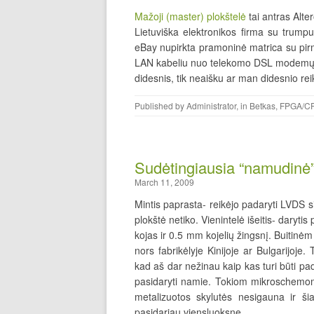
Mažoji (master) plokštelė
tai antras Alte
Lietuviška elektronikos firma su trump
eBay nupirkta pramoninė matrica su pir
LAN kabeliu nuo telekomo DSL modemų.
didesnis, tik neaišku ar man didesnio rei
Published by
Administrator
, in
Betkas
,
FPGA/C
Sudėtingiausia “namudinė”
March 11, 2009
Mintis paprasta- reikėjo padaryti LVDS 
plokštė netiko. Vienintelė išeitis- daryt
kojas ir 0.5 mm kojelių žingsnį. Buitinė
nors fabrikėlyje Kinijoje ar Bulgarijoje
kad aš dar nežinau kaip kas turi būti pa
pasidaryti namie. Tokiom mikroschemom
metalizuotos skylutės nesigauna ir ši
pasidariau viensluoksnę.