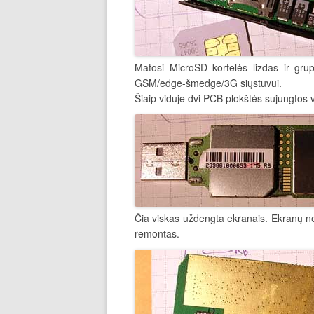
Matosi MicroSD kortelės lizdas ir grupė 
GSM/edge-šmedge/3G siųstuvui.
Šiaip viduje dvi PCB plokštės sujungtos vi
Čia viskas uždengta ekranais. Ekranų nel
remontas.