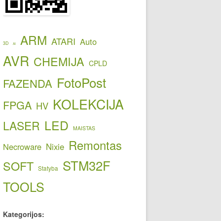
ARM
ATARI
Auto
3D
AI
AVR
CHEMIJA
CPLD
FotoPost
FAZENDA
KOLEKCIJA
FPGA
HV
LED
LASER
MAISTAS
Remontas
Necroware
Nixie
STM32F
SOFT
Statyba
TOOLS
Kategorijos: