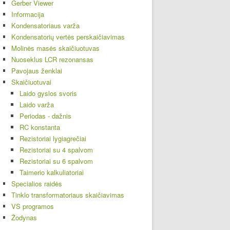
Gerber Viewer
Informacija
Kondensatoriaus varža
Kondensatorių vertės perskaičiavimas
Molinės masės skaičiuotuvas
Nuoseklus LCR rezonansas
Pavojaus ženklai
Skaičiuotuvai
Laido gyslos svoris
Laido varža
Periodas - dažnis
RC konstanta
Rezistoriai lygiagrečiai
Rezistoriai su 4 spalvom
Rezistoriai su 6 spalvom
Taimerio kalkuliatoriai
Specialios raidės
Tinklo transformatoriaus skaičiavimas
VS programos
Žodynas