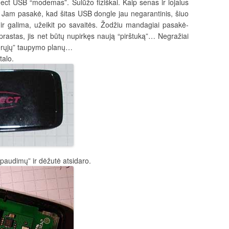
ect USB “modemas”. Sulūžo fiziškai. Kaip senas ir lojalus
os. Jam pasakė, kad šitas USB dongle jau negarantinis, šiuo
t ir galima, užeikit po savaitės. Žodžiu mandagiai pasakė-
prastas, jis net būtų nupirkęs naują “pirštuką”… Negražiai
“gerųjų” taupymo planų…
talo.
spaudimų” ir dėžutė atsidaro.