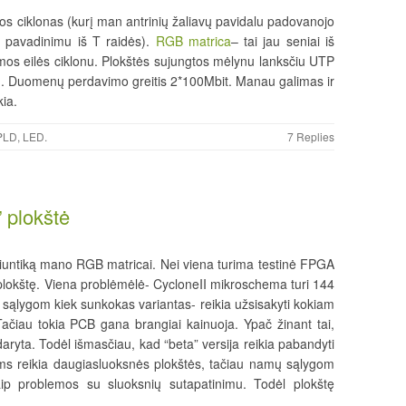
ros ciklonas (kurį man antrinių žaliavų pavidalu padovanojo
u pavadinimu iš T raidės).
RGB matrica
– tai jau seniai iš
mos eilės ciklonu. Plokštės sujungtos mėlynu lanksčiu UTP
 Duomenų perdavimo greitis 2*100Mbit. Manau galimas ir
kia.
PLD
,
LED
.
7 Replies
 plokštė
siuntiką mano RGB matricai. Nei viena turima testinė FPGA
is plokštę. Viena problėmėlė- CycloneII mikroschema turi 144
m sąlygom kiek sunkokas variantas- reikia užsisakyti kokiam
. Tačiau tokia PCB gana brangiai kainuoja. Ypač žinant tai,
daryta. Todėl išmasčiau, kad “beta” versija reikia pabandyti
s reikia daugiasluoksnės plokštės, tačiau namų sąlygom
aip problemos su sluoksnių sutapatinimu. Todėl plokštę