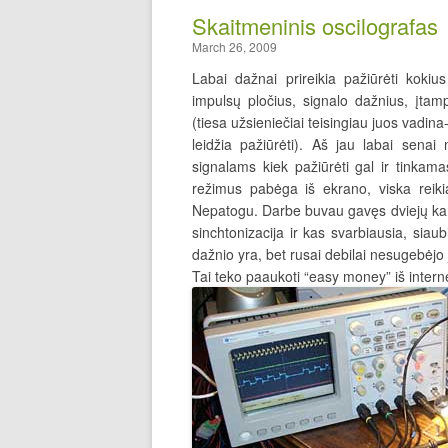
Skaitmeninis oscilografas
March 26, 2009
Labai dažnai prireikia pažiūrėti kokiu
impulsų pločius, signalo dažnius, įtam
(tiesa užsieniečiai teisingiau juos vadina-
leidžia pažiūrėti). Aš jau labai sena
signalams kiek pažiūrėti gal ir tinkam
režimus pabėga iš ekrano, viska reikia
Nepatogu. Darbe buvau gavęs dviejų kana
sinchtonizacija ir kas svarbiausia, siaub
dažnio yra, bet rusai debilai nesugebėjo 
Tai teko paaukoti “easy money” iš interne