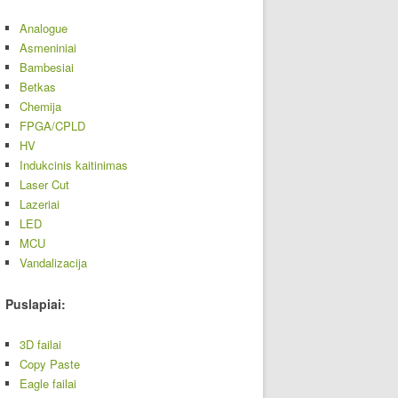
Analogue
Asmeniniai
Bambesiai
Betkas
Chemija
FPGA/CPLD
HV
Indukcinis kaitinimas
Laser Cut
Lazeriai
LED
MCU
Vandalizacija
Puslapiai:
3D failai
Copy Paste
Eagle failai