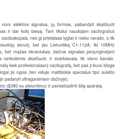
s nors elektros signalus, jų formas, pabandyti skaičiuoti
pas ir dar kokį biesą. Tam tikslui naudojam oscilografus
 osciloskopais, nes gi prietaisas lygtai ir nieko nerašo, o tik
i naudojų senutį, bet jau Lietuvišką C1-112A. Iki 10MHz
as, bet mažas ekraniukas, dažnai signalas perjunginėjant
 rankutėmis skaičiuoti, ir svarbiausia, tik vieno kanalo.
lų kiek profesionalasnį oscilografą, bet pas ji buvo bloga
ingai jis cypia (ten viduje maitblokis specialus tipo aukšto
jo padaryti ultragarsiniam dažnyje).
to ($380 su atsiuntimu) ir parsisiūsdinti šitą aparatą.