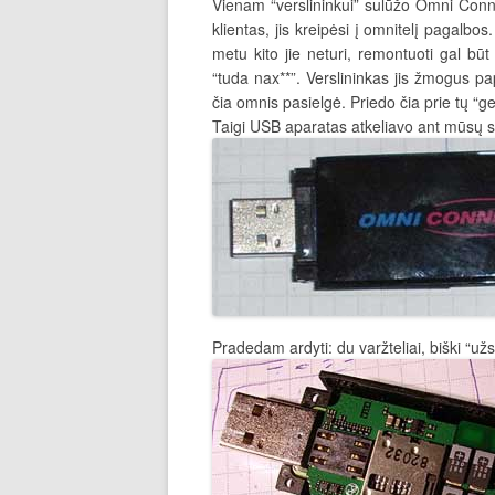
Vienam “verslininkui” sulūžo Omni Conn
klientas, jis kreipėsi į omnitelį pagalb
metu kito jie neturi, remontuoti gal bū
“tuda nax**”. Verslininkas jis žmogus pa
čia omnis pasielgė. Priedo čia prie tų 
Taigi USB aparatas atkeliavo ant mūsų s
Pradedam ardyti: du varžteliai, biški “už