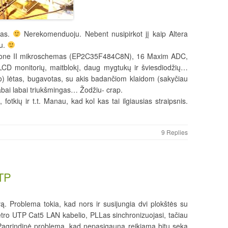
nas.
Nerekomenduoju. Nebent nusipirkot jį kaip Altera
u.
Cyclone II mikroschemas (EP2C35F484C8N), 16 Maxim ADC,
, LCD monitorių, maitblokį, daug mygtukų ir šviesdiodžių…
ato) lėtas, bugavotas, su akis badančiom klaidom (sakyčiau
s labai labai triukšmingas… Žodžiu- crap.
 fotkių ir t.t. Manau, kad kol kas tai ilgiausias straipsnis.
9 Replies
UTP
ą. Problema tokia, kad nors ir susijungia dvi plokštės su
o UTP Cat5 LAN kabelio, PLLas sinchronizuojasi, tačiau
Pagrindinė problema, kad nepasigauna reikiama bitų seka