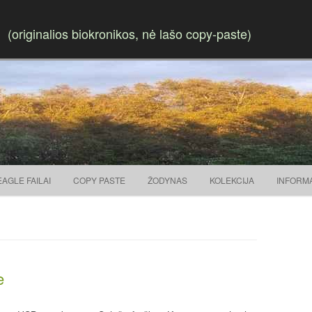
(originalios biokronikos, nė lašo copy-paste)
Skip to content
EAGLE FAILAI
COPY PASTE
ŽODYNAS
KOLEKCIJA
INFORM
e