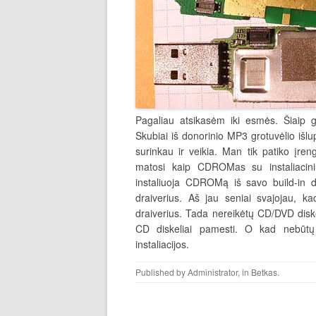
Pagaliau atsikasėm iki esmės. Šiaip g
Skubiai iš donorinio MP3 grotuvėlio išlup
surinkau ir veikia. Man tik patiko įreng
matosi kaip CDROMas su instaliacin
instaliuoja CDROMą iš savo build-in dr
draiverius. Aš jau seniai svajojau, k
draiverius. Tada nereikėtų CD/DVD diske
CD diskeliai pamesti. O kad nebūtų 
instaliacijos.
Published by
Administrator
, in
Betkas
.