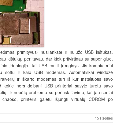
edimas primityvus- nusilankstė ir nulūžo USB kištukas.
au kištuką, perlitavau, dar kiek pritvirtinau su super glue,
inio įdeologija- tai USB multi įrenginys. Jis kompiuteriui
iu softu ir kaip USB modemas. Automatiškai windozė
aiverių ir iškarto modemas turi iš kur instaliuotis savo
ad kokie nors dolbani USB printeriai savyje turėtu savo
lių. Ir nebūtų problemu su perinstaliavimu, kai jau seniai
chaoso, printeris galėtu išjungti virtualų CDROM po
15 Replies