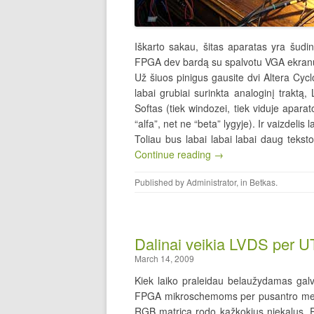
Iškarto sakau, šitas aparatas yra šudi
FPGA dev bardą su spalvotu VGA ekran
Už šiuos pinigus gausite dvi Altera 
labai grubiai surinkta analoginį traktą
Softas (tiek windozei, tiek viduje apar
“alfa”, net ne “beta” lygyje). Ir vaizdeli
Toliau bus labai labai labai daug teksto,
Continue reading →
Published by
Administrator
, in
Betkas
.
Dalinai veikia LVDS per 
March 14, 2009
Kiek laiko praleidau belaužydamas galv
FPGA mikroschemoms per pusantro metr
RGB matrica rodo kažkokius niekalus. 