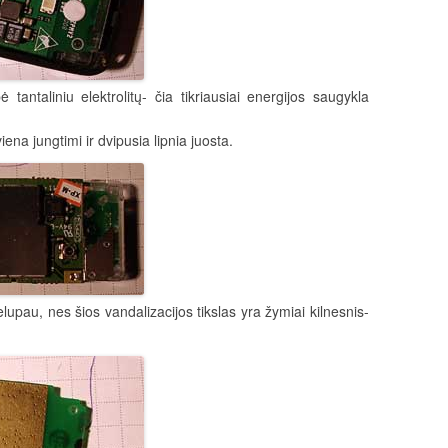
tantaliniu elektrolitų- čia tikriausiai energijos saugykla
ena jungtimi ir dvipusia lipnia juosta.
upau, nes šios vandalizacijos tikslas yra žymiai kilnesnis-