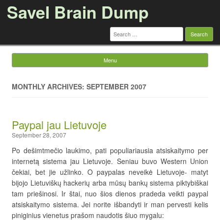
Savel Brain Dump
Search
for:
Menu
Skip to content
MONTHLY ARCHIVES: SEPTEMBER 2007
Paypal jau Lietuvoje
September 28, 2007
Po dešimtmečio laukimo, pati populiariausia atsiskaitymo per
internetą sistema jau Lietuvoje. Seniau buvo Western Union
čekiai, bet jie užlinko. O paypalas neveikė Lietuvoje- matyt
bijojo Lietuviškų hackerių arba mūsų bankų sistema piktybiškai
tam priešinosi. Ir štai, nuo šios dienos pradeda veikti paypal
atsiskaitymo sistema. Jei norite išbandyti ir man pervesti kelis
piniginius vienetus prašom naudotis šiuo mygalu: