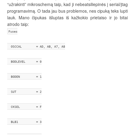
“užrakinti” mikroschemą taip, kad ji nebeatsiliepinės į serial/jtag
programavimą. O tada jau bus problemos, nes cipuką teks lupti
lauk. Mano čipukas išluptas iš kažkokio prietaiso ir jo bitai
atrodo taip:
Fuses
  OSCCAL	= AD, AB, A7, A8
  BODLEVEL  	= 0
  BODEN     	= 1
  SUT       	= 2
  CKSEL     	= F
  BLB1      	= 3