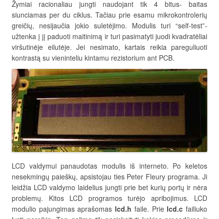
Žymiai racionaliau jungti naudojant tik 4 bitus- baitas
siunciamas per du ciklus. Tačiau prie esamu mikrokontrolerių
greičių, nesijaučia jokio suletėjimo. Modulis turi “self-test”-
užtenka į jį paduoti maitinimą ir turi pasimatyti juodi kvadratėliai
viršutinėje eilutėje. Jei nesimato, kartais reikia pareguliuoti
kontrastą su vieninteliu kintamu rezistorium ant PCB.
LCD valdymui panaudotas modulis iš interneto. Po keletos
nesekmingų paieškų, apsistojau ties Peter Fleury programa. Ji
leidžia LCD valdymo laidelius jungti prie bet kurių portų ir nėra
problemų. Kitos LCD programos turėjo apribojimus. LCD
modulio pajungimas aprašomas
lcd.h
faile. Prie
lcd.c
failiuko