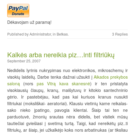
Dėkavojam už paramą!
Published by
Administrator
, in
Betkas
.
3 Replies
Kalkės arba nereikia piz…inti filtriūkų
September 25, 2007
Nedidelis lyrinis nukrypimas nuo elektronikos, mikroschemų ir
visokių laidelių. Darbe tenka dažnai užsukti į
Aikados prekybos
saloną
(nors
pas Vitrą kava skanesnė
) ir ten pristatyta
visokiausių čiaupų, kranų, maišytuvų ir kitokio santechninio
gėrio. Ir pastebėjau, kad pas kai kuriuos kranus nusukti
filtriukai (moksliškai- aeratoriai). Klausiu vietinių kame reikalas-
sako nieko įpatingo, pavogia klientai. Šiaip tai ten ne
parduotuvė, žmonių srautas nėra didelis, bet vistiek mūsų
tautiečiai gviešiasi į svetimą turtą. Taigi, kad nereikėtų piz..ti
filtriukų, ar šiaip, jei užkalkėjo koks nors arbatinukas (ar tiksliau