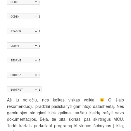
  BLB0      	= 3
  OCDEN     	= 1
  JTAGEN    	= 1
  CKOPT     	= 1
  EESAVE    	= 0
  BOOTSZ    	= 3
  BOOTRST   	= 1
Aš ju neliečiu, nes kolkas viskas veikia.
O šiaip
rekomenduoju pradžiai pasiskaityti gamintojo datasheetą. Nes
gamintojas stengiasi kiek galima mažiau klaidų rašyti savo
dokumentacijos. Beja, tie bitai skiriasi pas skirtingus MCU.
Todėl kartais perkeliant programą iš vienos šeimynos į kitą,