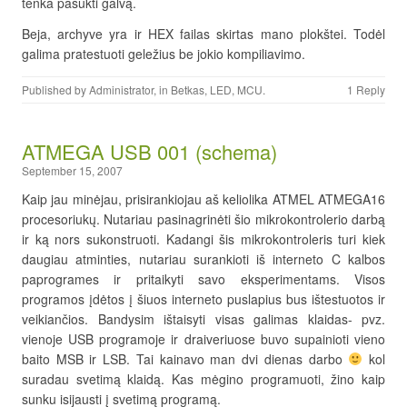
tenka pasukti galvą.
Beja, archyve yra ir HEX failas skirtas mano plokštei. Todėl
galima pratestuoti geležius be jokio kompiliavimo.
Published by
Administrator
, in
Betkas
,
LED
,
MCU
.
1 Reply
ATMEGA USB 001 (schema)
September 15, 2007
Kaip jau minėjau, prisirankiojau aš keliolika ATMEL ATMEGA16
procesoriukų. Nutariau pasinagrinėti šio mikrokontrolerio darbą
ir ką nors sukonstruoti. Kadangi šis mikrokontroleris turi kiek
daugiau atminties, nutariau surankioti iš interneto C kalbos
paprogrames ir pritaikyti savo eksperimentams. Visos
programos įdėtos į šiuos interneto puslapius bus ištestuotos ir
veikiančios. Bandysim ištaisyti visas galimas klaidas- pvz.
vienoje USB programoje ir draiveriuose buvo supainioti vieno
baito MSB ir LSB. Tai kainavo man dvi dienas darbo
kol
suradau svetimą klaidą. Kas mėgino programuoti, žino kaip
sunku isijausti į svetimą programą.