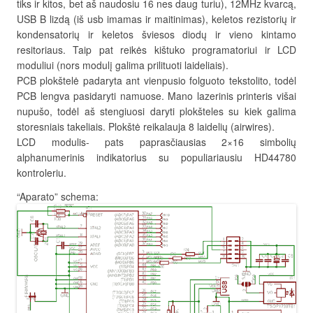
tiks ir kitos, bet aš naudosiu 16 nes daug turiu), 12MHz kvarcą,
USB B lizdą (iš usb imamas ir maitinimas), keletos rezistorių ir
kondensatorių ir keletos šviesos diodų ir vieno kintamo
resitoriaus. Taip pat reikės kištuko programatoriui ir LCD
moduliui (nors modulį galima prilituoti laideliais).
PCB plokštelė padaryta ant vienpusio folguoto tekstolito, todėl
PCB lengva pasidaryti namuose. Mano lazerinis printeris višai
nupušo, todėl aš stengiuosi daryti plokšteles su kiek galima
storesniais takeliais. Plokštė reikalauja 8 laidelių (airwires).
LCD modulis- pats paprasčiausias 2×16 simbolių
alphanumerinis indikatorius su populiariausiu HD44780
kontroleriu.
“Aparato” schema: