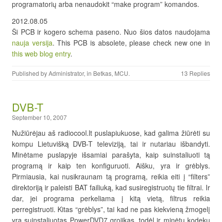
programatorių arba nenaudokit “make program” komandos.
2012.08.05
Ši PCB ir kogero schema paseno. Nuo šios datos naudojama
nauja versija
. This PCB is absolete, please check new one in
this web blog entry
.
Published by
Administrator
, in
Betkas
,
MCU
.
13 Replies
DVB-T
September 10, 2007
Nužiūrėjau aš radiocool.lt puslapiukuose, kad galima žiūrėti su
kompu Lietuvišką DVB-T televiziją, tai ir nutariau išbandyti.
Minėtame puslapyje išsamiai parašyta, kaip suinstaliuoti tą
programą ir kaip ten konfiguruoti. Aišku, yra ir grėblys.
Pirmiausia, kai nusikraunam tą programą, reikia eiti į “filters”
direktoriją ir paleisti BAT failiuką, kad susiregistruotų tie filtrai. Ir
dar, jei programa perkeliama į kitą vietą, filtrus reikia
perregistruoti. Kitas “grėblys”, tai kad ne pas kiekvieną žmogelį
yra suinstaliuotas PowerDVD7 grojikas, todėl ir minėtų kodekų