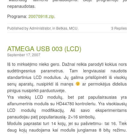
nepanaudotas.
Programa:
20070918.zip
.
Published by
Administrator
, in
Betkas
,
MCU
.
3 Replies
ATMEGA USB 003 (LCD)
September 17, 2007
Iš to mirksėjimo nieko gero. Dažnai reikia parodyti kokius nors
sudėtingesnius parametrus. Tam lengviausiai naudotis
standartinius LCD modulius. Jų galima prisilūpinėti iš visokių
senų aparatų, nusipirkti iš manęs
ar permokėjus didelius
pinigus nusipirkti parduotuvėje.
Yra visokių LCD modulių, bet pat papuliairausias yra
alfanumerinis modulis su HD44780 kontroleriu. Yra visokiausių
LCD modulių modifikacijų. Aš savo eksperimentams
panaudojau patį populiariausią- 2×16 simbolių.
Modulis paprastai turi 14 kojų, jei su pašvietimu- tai 16. Tiek
daug kojų naudojama kai modulis jungiamas 8 bitų režimu.