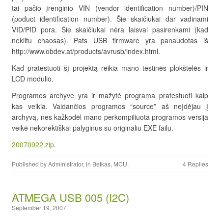
tai pačio įrenginio VIN (vendor identification number)/PIN
(poduct identification number). Šie skaičiukai dar vadinami
VID/PID pora. Šie skaičiukai nėra laisvai pasirenkami (kad
nekiltu chaosas). Pats USB firmware yra panaudotas iš
http://www.obdev.at/products/avrusb/index.html.
Kad pratestuoti šį projektą reikia mano testinės plokštelės ir
LCD modulio.
Programos archyve yra ir mažytė programa pratestuoti kaip
kas veikia. Valdančios programos “source” aš neįdėjau į
archyvą, nes kažkodėl mano perkompiliuota programos versija
veikė nekorektiškai palyginus su originaliu EXE failu.
20070922.zip
.
Published by
Administrator
, in
Betkas
,
MCU
.
4 Replies
ATMEGA USB 005 (I2C)
September 19, 2007