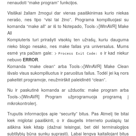
nenaudoti “make program” funkcijos.
Visiškai žaliam žmogui dar vienas paaiškinimas kurio niekas
nerašo, nes tipo “visi tai žino”. Programa kompiliuojasi su
komanda “make all” ar iš to Notepado, Tools->[WinAVR] Make
All
Kompiuteris turi prirašyti visokių ten užrašų, kuriu dauguma
nieko blogo nesako, nes make failas yra universalus. Mums
esmė yra pačiam gale: >
ir kad niekur
Process Exit Code: 0
nebuvo
ERROR
.
Komanda “make clean” arba Tools->[WinAVR] Make Clean
išvalo visus sukompiliuotus ir paruoštus failus. Todėl jei ką nors
pakeitėt programoje, neužmirškit paleidinėti “clean”.
Nu ir paskutinė komanda ar užduotis: make program arba
Tools->[WinAVR] Program užprogramuoja programą į
mikrokontrolerį.
Truputis informacijos apie “security” bitus. Pas Atmelį tie bitai
kiek miglotai paaiškinti, o ir daugelis interneto puslapių tai
aiškina kiek kitaip (dažnai teisingai, bet dėl terminalogijos
subtilybių būna sunku suprasti). Labai lengva kaitaliojant bitus