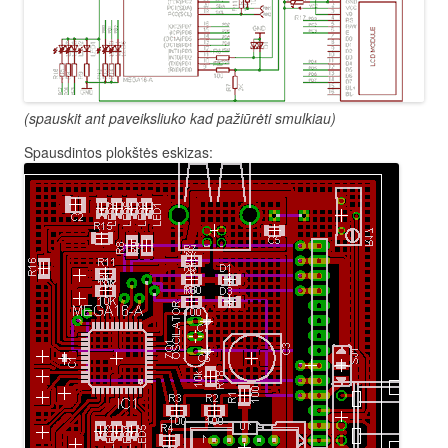
(spauskit ant paveiksliuko kad pažiūrėti smulkiau)
Spausdintos plokštės eskizas: