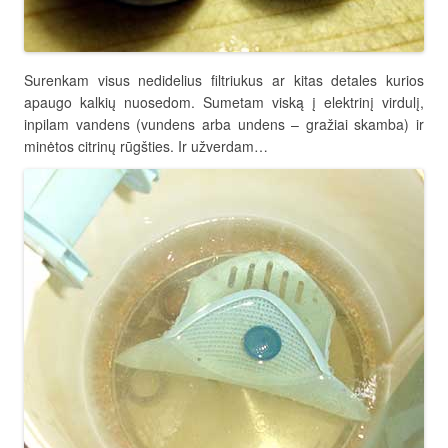
Surenkam visus nedidelius filtriukus ar kitas detales kurios
apaugo kalkių nuosedom. Sumetam viską į elektrinį virdulį,
inpilam vandens (vundens arba undens – gražiai skamba) ir
minėtos citrinų rūgšties. Ir užverdam…