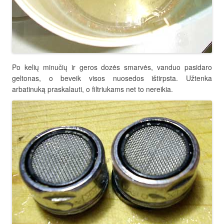
Po kelių minučių ir geros dozės smarvės, vanduo pasidaro
geltonas, o beveik visos nuosedos ištirpsta. Užtenka
arbatinuką praskalauti, o filtriukams net to nereikia.