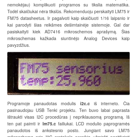
nemokėjau) komplikuoti programos su tikslia matematika.
Todėl skaičiukai nėra tikslūs. Rekomenduoju perskaityti LM75 ir
FM75 datasheetus. Ir pagalvoti kaip skaičiuoti 1/16 laipsnio ir
kai parodyti šias reikšmes dešimtainėje sistemoje. Gal dar
pasiskaityti kiek AD7416 mikroschemos aprašymą. Šias
mikroschemas kažkada siuntinėjo Analog Devices kaip
pavyzdžius.
Programoje panaudotas modulis
i2c.c
iš interneto. Čia
pasinaudojau USB Tenki projektu. Ten buvo labai paprasta
ištraukti visas I2C procedūras į nepriklausomą programą. Iš
ten pat paimti ir
lm75.c
failiukai. LCD modulio paprogramės
panaudotos iš ankstesnio posto. Jungiant savo LM75