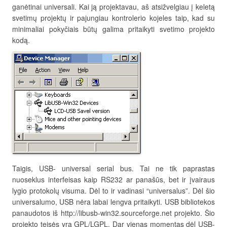
ganėtinai universali. Kai ją projektavau, aš atsižvelgiau į keletą
svetimų projektų ir pajungiau kontrolerio kojeles taip, kad su
minimaliai pokyčiais būtų galima pritaikyti svetimo projekto
kodą.
Taigis, USB- universal serial bus. Tai ne tik paprastas
nuoseklus interfeisas kaip RS232 ar panašūs, bet ir įvairaus
lygio protokolų visuma. Dėl to ir vadinasi “universalus”. Dėl šio
universalumo, USB nėra labai lengva pritaikyti. USB bibliotekos
panaudotos iš http://libusb-win32.sourceforge.net projekto. Šio
projekto teisės yra GPL/LGPL. Dar vienas momentas dėl USB-