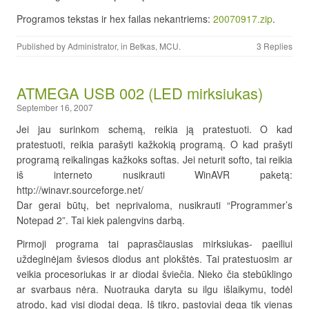
Programos tekstas ir hex failas nekantriems:
20070917.zip
.
Published by
Administrator
, in
Betkas
,
MCU
.
3 Replies
ATMEGA USB 002 (LED mirksiukas)
September 16, 2007
Jei jau surinkom schemą, reikia ją pratestuoti. O kad
pratestuoti, reikia parašyti kažkokią programą. O kad prašyti
programą reikalingas kažkoks softas. Jei neturit softo, tai reikia
iš interneto nusikrauti WinAVR paketą:
http://winavr.sourceforge.net/
Dar gerai būtų, bet neprivaloma, nusikrauti “Programmer’s
Notepad 2”. Tai kiek palengvins darbą.
Pirmoji programa tai paprasčiausias mirksiukas- paeiliui
uždeginėjam šviesos diodus ant plokštės. Tai pratestuosim ar
veikia procesoriukas ir ar diodai šviečia. Nieko čia stebūklingo
ar svarbaus nėra. Nuotrauka daryta su ilgu išlaikymu, todėl
atrodo, kad visi diodai dega. Iš tikro, pastoviai dega tik vienas