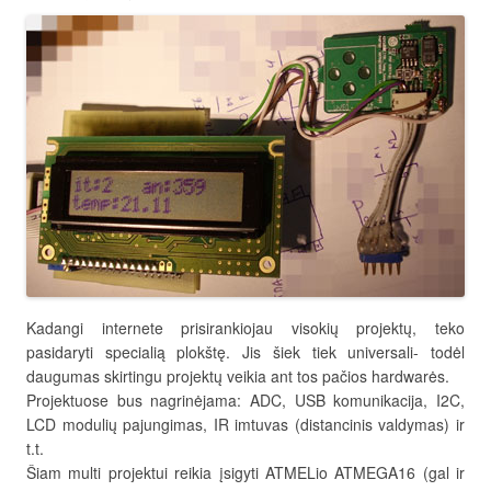
Kadangi internete prisirankiojau visokių projektų, teko
pasidaryti specialią plokštę. Jis šiek tiek universali- todėl
daugumas skirtingu projektų veikia ant tos pačios hardwarės.
Projektuose bus nagrinėjama: ADC, USB komunikacija, I2C,
LCD modulių pajungimas, IR imtuvas (distancinis valdymas) ir
t.t.
Šiam multi projektui reikia įsigyti ATMELio ATMEGA16 (gal ir