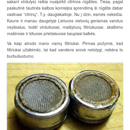
sakant virdulys) reikia nusipirkti citrinos rūgšties. Tiesa, pagal
paskutinė tautinės kalbos komisijos sprendimą ši rūgštis dabar
vadinasi “citrinų”. T.y. daugiskaitoje. Nu į dzin, esmės nekeičia.
Kaune ir manau daugelyje Lietuvos vietovių geriamas vanduo
neįdealus, todėl virduliuose, maišytuvų filtriukuose, skalbimo
mašinose ir kituose prietaisuose kaupiasi kalkės.
Va kaip atrodo mano namų filtriukai. Pirmas požymis, kad
filtriukai užsikimšo, tai kad vandens srovė netolygi, nebėra to
burbuliuotumo.