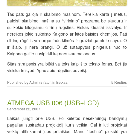
Tas pats galioja ir skalbimo mašinom. Tereikia karta į metus,
paleisti skalbimo mašina su “virinimo” programa be skudurų ir
su kokiu kilogramu citrinų rūgšties. Viskas idealiai išsivalys. Ir
nereikės jokio suknisto Kalgono ar kitos baisios chemijos. Pati
citrinų rūgštis yra organinės kilmės ir gražiai gamtoje suyra. O
ir šiaip, ji nėra brangi. O už sutaupytus pinigėlius nuo to
Kalgono galite nusipirkti ką nors sau malonaus.
Šitas straipsnis yra biški va toks kaip šito teksto fonas. Bet jis
visiška teisybė. Ypač apie rūgšties poveikį.
Published by
Administrator
, in
Betkas
.
5 Replies
ATMEGA USB 006 (USB+LCD)
September 22, 2007
Laikas jungti prie USB. Po keletos nesėkmingų bandymų
pagaliau susiradau projektėlį kuris veikia. Gal ir kiti projektai
veiktų atitinkamai juos pritaikius. Mano “testinė” plokštė yra