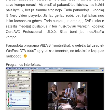
savo kompe nerasit. Aš pradžiai pabandžiau ffdshow (su h.264
palaikymu), bet jis žiauriai striginėjo. Tada panaudojau kodeką
iš Nero video playerio. Jis jau geriau rodė, bet irgi laikas nuo
laiko kompas strigdavo. Tada nuėjau į internetą, į DVB (tinka ir
satelitų megėjų) puslapius ir ten nusikroviau warezinį kodeką:
CoreAVC Professional 1.5.0.0. Šitas bent jau neužlaužia
kompo.
Panaudota programa AltDVB (rumūniška), o geležis tai Leadtek
WinFast DTV1000T (grynai skaitmeninis, ne toks krūts kaip pas
radiocool).
Programos interfeisas: