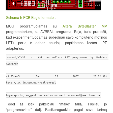
Schema ir PCB Eagle formate
.
MCU programuojamas su
Altera ByteBlaster MV
programatorium, su AVREAL programa. Beja, turiu pranešti,
kad eksperimentuodamas sudeginau savo kompiuterio motinos
LPT1 portą ir dabar naudoju papildomos kortos LPT
adapterius.
avreal/WIN32  -  AVR controllers LPT programmer by Redchuk 
Alexandr
v1.25rev5 (Jan 15 2007 20:02:38)  
http://www.ln.com.ua/~real/avreal
bug-reports, suggestions and so on mail to avreal@real.kiev.ua
Todėl aš kiek pakeičiau “make” failą. Tiksliau jo
“programavimo” dalį. Pasikoreguokite pagal savo turimą