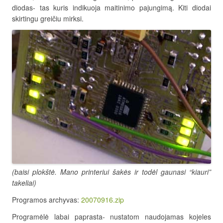
diodas- tas kuris indikuoja maitinimo pajungimą. Kiti diodai
skirtingu greičiu mirksi.
(baisi plokštė. Mano printeriui šakės ir todėl gaunasi “kiauri”
takeliai)
Programos archyvas:
20070916.zip
Programėlė labai paprasta- nustatom naudojamas kojeles