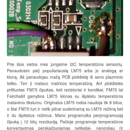
Prie šios vietos mes jungsime I2C temperatūros sensorių.
Panaudosim patį populiariausią LM75 arba jo analogą ar
kloną. Aš panaudojau mažą PCB plokštelę iš seno plazminio
teliko. Ten ji matavo matricos temperatūrą. Ant plokštelės
prilituotas FM75 čipukas, keli rezistoriai ir kondikai. FM75 tai
Fairchaild gamybos LM75 klonas su išplėstu temperatūros
matavimo tikslumu. Originalus LM75 rodos naudoja tik 8 bitus,
o štai FM75 turi ir netik pilnai suderinamą su LM75 režimą bet
ir du išplėstus režimus. Mano programulka perprogramuoją
čipuką į 12 bitų rezoliuciją. Pačioje programoje temperatūros
konvertavimas perskaičiuojamas netiksliai- nenorėjau (ir