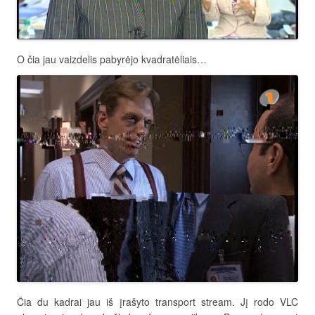
O čia jau vaizdelis pabyrėjo kvadratėliais…
Čia du kadrai jau iš įrašyto transport stream. Jį rodo VLC