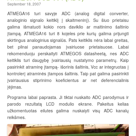
September 18, 2007
ATMEGA16 turi savyje ADC (analog digital converter,
analoginio signalo keitiklį į skaitmeninį). Su šiuo prietaisu
galima išmatuoti kokio nors daviklio ar maitinimo šaltinio
įtampą. ATMEGA16 turi 8 kojeles prie kurių galima prijungti
skirtingus analoginius signalūs. Pats keitiklis nėra labai greitas,
bet pilnai panaudojamas įvairiuose prietaisuose. Labai
rekomenduoju perskaityti ATMEGOS datasheetą, nes ADC
keitiklis turi daugybę įvairiausių nustatymo parametrų. Kaip
pasirinkit atraminę įtampą- išorinis šaltinis, Vcc ar integruotas į
kontrolerį atraminės įtampos šaltinis. Taip pat galima pasirinkti
įvairiausius stiprinimo koeficientus ar net deferencialinis
įėjimas.
Programa labai paprasta. Ji tiktai nuskaito ADC parodymus ir
parodo rezultatą LCD modulio ekrane. Pakeitus kelias
užkomentuotas eilutes galima nuskaiyti visų ADC kanalų
reikšmes.