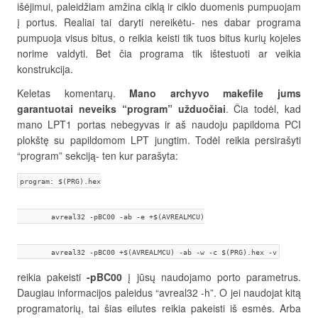
išėjimui, paleidžiam amžina ciklą ir ciklo duomenis pumpuojam
į portus. Realiai tai daryti nereikėtu- nes dabar programa
pumpuoja visus bitus, o reikia keisti tik tuos bitus kurių kojeles
norime valdyti. Bet čia programa tik ištestuoti ar veikia
konstrukcija.
Keletas komentarų.
Mano archyvo makefile jums
garantuotai neveiks “program” užduočiai
. Čia todėl, kad
mano LPT1 portas nebegyvas ir aš naudoju papildoma PCI
plokštę su papildomom LPT jungtim. Todėl reikia persirašyti
“program” sekciją- ten kur parašyta:
program: $(PRG).hex
	avreal32 -pBC00 -ab -e +$(AVREALMCU)
	avreal32 -pBC00 +$(AVREALMCU) -ab -w -c $(PRG).hex -v
reikia pakeisti
-pBC00
į jūsų naudojamo porto parametrus.
Daugiau informacijos paleidus “avreal32 -h”. O jei naudojat kitą
programatorių, tai šias eilutes reikia pakeisti iš esmės. Arba