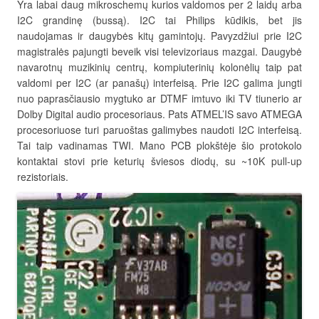
Yra labai daug mikroschemų kurios valdomos per 2 laidų arba
I2C grandinę (bussą). I2C tai Philips kūdikis, bet jis
naudojamas ir daugybės kitų gamintojų. Pavyzdžiui prie I2C
magistralės pajungti beveik visi televizoriaus mazgai. Daugybė
navarotnų muzikinių centrų, kompiuterinių kolonėlių taip pat
valdomi per I2C (ar panašų) interfeisą. Prie I2C galima jungti
nuo paprasčiausio mygtuko ar DTMF imtuvo iki TV tiunerio ar
Dolby Digital audio procesoriaus. Pats ATMEL’IS savo ATMEGA
procesoriuose turi paruoštas galimybes naudoti I2C interfeisą.
Tai taip vadinamas TWI. Mano PCB plokštėje šio protokolo
kontaktai stovi prie keturių šviesos diodų, su ~10K pull-up
rezistoriais.