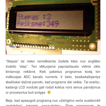
“Stepas” tai nieko nereiškiantis žodelis kiles nuo angliško
žodelio “step”. Ten idikuojama paprasčiausio vidinio ciklo
kintamojo reikšmė. Kiek pakeitus programos kodą ten
indikuojasi ADC kanalo numeris. Ir beto, besikaitaliojantys
skaičiukai dažnai parodo, kad programa dar veikia. Tai svarbu,
kadangi LCD modulis gali rodyti kokius nors senus parodymus
or procesorius buti smigęs.
Beja, kad apsaugoti programą nuo užstrigimo verta susidomėti
“watchdog” taimerio panaudojimu. Šioje programoje jis