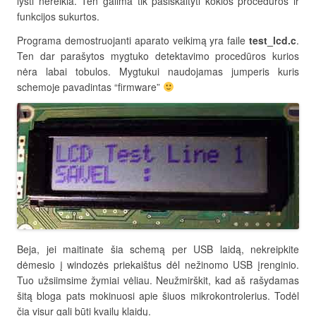
lysti nereikia. Ten galima tik pasiskaityti kokios procedūros ir
funkcijos sukurtos.
Programa demostruojanti aparato veikimą yra faile
test_lcd.c
.
Ten dar parašytos mygtuko detektavimo procedūros kurios
nėra labai tobulos. Mygtukui naudojamas jumperis kuris
schemoje pavadintas “firmware”
Beja, jei maitinate šia schemą per USB laidą, nekreipkite
dėmesio į windozės priekaištus dėl nežinomo USB įrenginio.
Tuo užsiimsime žymiai vėliau. Neužmirškit, kad aš rašydamas
šitą bloga pats mokinuosi apie šiuos mikrokontrolerius. Todėl
čia visur gali būti kvailų klaidų.