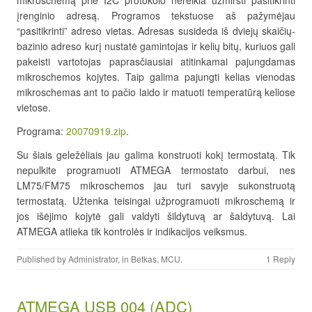
mikroschemą prie I2C protokolo nereikia užmiršti pasitikrinti
įrenginio adresą. Programos tekstuose aš pažymėjau
“pasitikrinti” adreso vietas. Adresas susideda iš dviejų skaičių-
bazinio adreso kurį nustatė gamintojas ir kelių bitų, kuriuos gali
pakeisti vartotojas paprasčiausiai atitinkamai pajungdamas
mikroschemos kojytes. Taip galima pajungti kelias vienodas
mikroschemas ant to pačio laido ir matuoti temperatūrą keliose
vietose.
Programa:
20070919.zip
.
Su šiais geležėliais jau galima konstruoti kokį termostatą. Tik
nepulkite programuoti ATMEGA termostato darbui, nes
LM75/FM75 mikroschemos jau turi savyje sukonstruotą
termostatą. Užtenka teisingai užprogramuoti mikroschemą ir
jos išėjimo kojytė gali valdyti šildytuvą ar šaldytuvą. Lai
ATMEGA atlieka tik kontrolės ir indikacijos veiksmus.
Published by
Administrator
, in
Betkas
,
MCU
.
1 Reply
ATMEGA USB 004 (ADC)