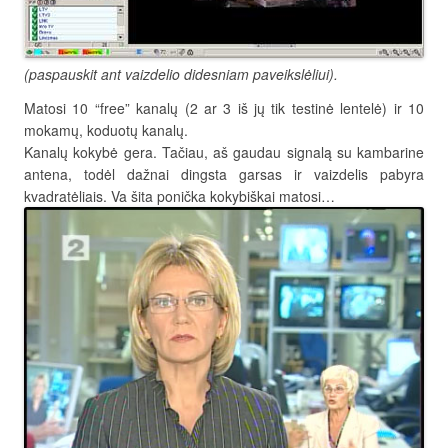
(paspauskit ant vaizdelio didesniam paveikslėliui).
Matosi 10 “free” kanalų (2 ar 3 iš jų tik testinė lentelė) ir 10
mokamų, koduotų kanalų.
Kanalų kokybė gera. Tačiau, aš gaudau signalą su kambarine
antena, todėl dažnai dingsta garsas ir vaizdelis pabyra
kvadratėliais. Va šita ponička kokybiškai matosi…