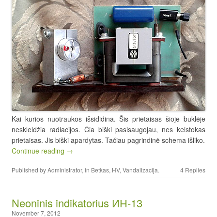
Kai kurios nuotraukos išsididina. Šis prietaisas šioje būklėje
neskleidžia radiacijos. Čia biški pasisaugojau, nes keistokas
prietaisas. Jis biški apardytas. Tačiau pagrindinė schema išliko.
Continue reading →
Published by
Administrator
, in
Betkas
,
HV
,
Vandalizacija
.
4 Replies
Neoninis indikatorius ИН-13
November 7, 2012