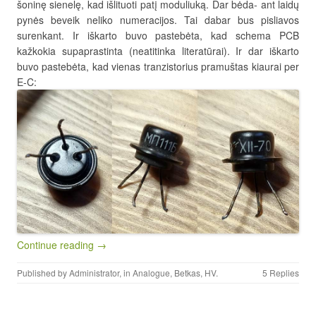
šoninę sienelę, kad išlituoti patį moduliuką. Dar bėda- ant laidų
pynės beveik neliko numeracijos. Tai dabar bus pisliavos
surenkant. Ir iškarto buvo pastebėta, kad schema PCB
kažkokia supaprastinta (neatitinka literatūrai). Ir dar iškarto
buvo pastebėta, kad vienas tranzistorius pramuštas kiaurai per
E-C:
Continue reading →
Published by
Administrator
, in
Analogue
,
Betkas
,
HV
.
5 Replies