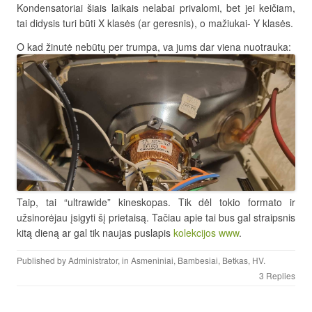
Kondensatoriai šiais laikais nelabai privalomi, bet jei keičiam,
tai didysis turi būti X klasės (ar geresnis), o mažiukai- Y klasės.
O kad žinutė nebūtų per trumpa, va jums dar viena nuotrauka:
Taip, tai “ultrawide” kineskopas. Tik dėl tokio formato ir
užsinorėjau įsigyti šį prietaisą. Tačiau apie tai bus gal straipsnis
kitą dieną ar gal tik naujas puslapis
kolekcijos www
.
Published by
Administrator
, in
Asmeniniai
,
Bambesiai
,
Betkas
,
HV
.
3 Replies