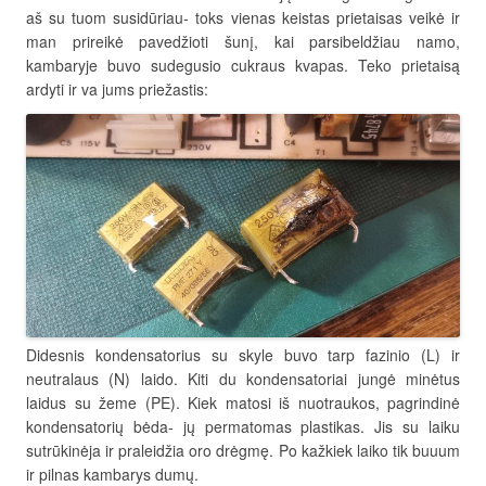
aš su tuom susidūriau- toks vienas keistas prietaisas veikė ir
man prireikė pavedžioti šunį, kai parsibeldžiau namo,
kambaryje buvo sudegusio cukraus kvapas. Teko prietaisą
ardyti ir va jums priežastis:
Didesnis kondensatorius su skyle buvo tarp fazinio (L) ir
neutralaus (N) laido. Kiti du kondensatoriai jungė minėtus
laidus su žeme (PE). Kiek matosi iš nuotraukos, pagrindinė
kondensatorių bėda- jų permatomas plastikas. Jis su laiku
sutrūkinėja ir praleidžia oro drėgmę. Po kažkiek laiko tik buuum
ir pilnas kambarys dumų.