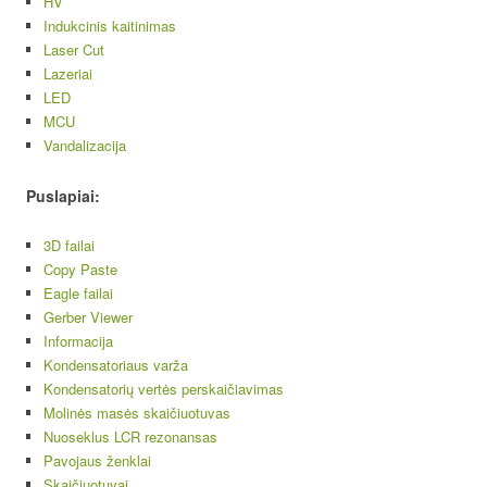
HV
Indukcinis kaitinimas
Laser Cut
Lazeriai
LED
MCU
Vandalizacija
Puslapiai:
3D failai
Copy Paste
Eagle failai
Gerber Viewer
Informacija
Kondensatoriaus varža
Kondensatorių vertės perskaičiavimas
Molinės masės skaičiuotuvas
Nuoseklus LCR rezonansas
Pavojaus ženklai
Skaičiuotuvai