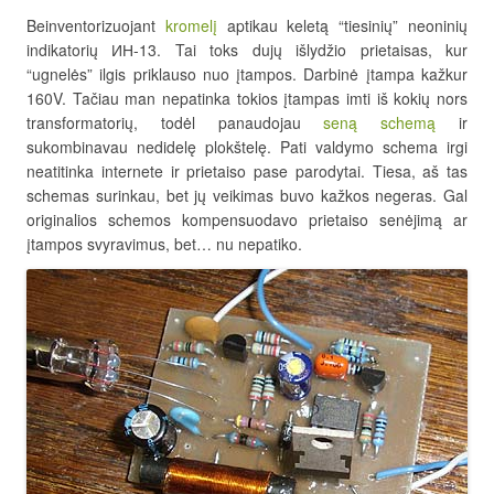
Beinventorizuojant
kromelį
aptikau keletą “tiesinių” neoninių
indikatorių ИН-13. Tai toks dujų išlydžio prietaisas, kur
“ugnelės” ilgis priklauso nuo įtampos. Darbinė įtampa kažkur
160V. Tačiau man nepatinka tokios įtampas imti iš kokių nors
transformatorių, todėl panaudojau
seną schemą
ir
sukombinavau nedidelę plokštelę. Pati valdymo schema irgi
neatitinka internete ir prietaiso pase parodytai. Tiesa, aš tas
schemas surinkau, bet jų veikimas buvo kažkos negeras. Gal
originalios schemos kompensuodavo prietaiso senėjimą ar
įtampos svyravimus, bet… nu nepatiko.