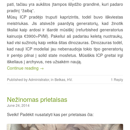
pati, tačiau yra aukštos įtampos išlydžio grandinė, kuri padaro
pradinį “žaibą”.
Mūsų ICP pradėjo truputi kaprizintis, todėl buvo iškviestas
meistriukas. Jis atsivežė paardytą generatorių, kad žinotik
tiksliai kaip ardosi ir išardė mūsiškį (refurbished generatorius
kainuoja €3900+PVM). Pakeliui aš padariau keletą nuotraukų,
kad visi sužinotų kaip veikia šitas dinozauras. Dinozauras todėl,
kad nauji ICP modeliai jau nebenaudoja tokio tipo generatorių
ir perėjo pilnai į solid state mosfetus. Mūsiškis ICP greitai irgi
iškeliaus į archyvus, nes užsakėm naują.
Continue reading →
Published by
Administrator
, in
Betkas
,
HV
.
1 Reply
Nežinomas prietaisas
June 24, 2014
Sveiki! Padėkit nusatatyti kas per prietaisas čia: