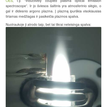
OES
, t.y. “inductively coupled plasma optical emission
spectroscope”. Ir jo šviesos šaltinis yra atmosferinio slėgio, o
gal ir didesnio argono plazma. Į plazmą ipurškia visokiausias
tiriamas medžiagas ir pasikeičia plazmos spalva.
Nuotraukoje ji atrodo taip, bet tai tikrai neteisinga spalva: