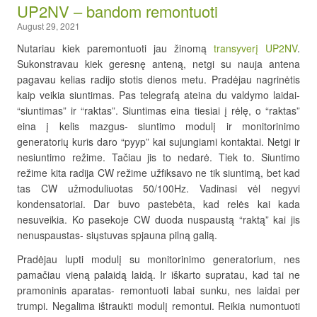
UP2NV – bandom remontuoti
August 29, 2021
Nutariau kiek paremontuoti jau žinomą
transyverį UP2NV
.
Sukonstravau kiek geresnę anteną, netgi su nauja antena
pagavau kelias radijo stotis dienos metu. Pradėjau nagrinėtis
kaip veikia siuntimas. Pas telegrafą ateina du valdymo laidai-
“siuntimas” ir “raktas”. Siuntimas eina tiesiai į rėlę, o “raktas”
eina į kelis mazgus- siuntimo modulį ir monitorinimo
generatorių kuris daro “pyyp” kai sujungiami kontaktai. Netgi ir
nesiuntimo režime. Tačiau jis to nedarė. Tiek to. Siuntimo
režime kita radija CW režime užfiksavo ne tik siuntimą, bet kad
tas CW užmoduliuotas 50/100Hz. Vadinasi vėl negyvi
kondensatoriai. Dar buvo pastebėta, kad relės kai kada
nesuveikia. Ko pasekoje CW duoda nuspaustą “raktą” kai jis
nenuspaustas- siųstuvas spjauna pilną galią.
Pradėjau lupti modulį su monitorinimo generatorium, nes
pamačiau vieną palaidą laidą. Ir iškarto supratau, kad tai ne
pramoninis aparatas- remontuoti labai sunku, nes laidai per
trumpi. Negalima ištraukti modulį remontui. Reikia numontuoti