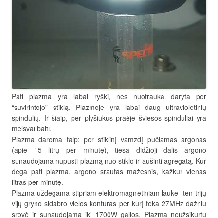
Pati plazma yra labai ryški, nes nuotrauka daryta per
“suvirintojo” stiklą. Plazmoje yra labai daug ultravioletinių
spindulių. Ir šiaip, per plyšiukus praėje šviesos spinduliai yra
melsvai balti.
Plazma daroma taip: per stiklinį vamzdį pučiamas argonas
(apie 15 litrų per minutę), tiesa didžioji dalis argono
sunaudojama nupūsti plazmą nuo stiklo ir aušinti agregatą. Kur
dega pati plazma, argono srautas mažesnis, kažkur vienas
litras per minutę.
Plazma uždegama stipriam elektromagnetiniam lauke- ten trijų
vijų gryno sidabro vielos konturas per kurį teka 27MHz dažniu
srovė ir sunaudojama iki 1700W galios. Plazma neužsikurtu