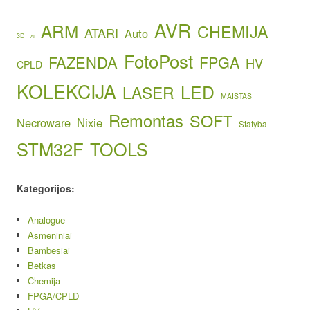
AVR
ARM
CHEMIJA
ATARI
Auto
3D
AI
FotoPost
FAZENDA
FPGA
HV
CPLD
KOLEKCIJA
LED
LASER
MAISTAS
Remontas
SOFT
Necroware
Nixie
Statyba
STM32F
TOOLS
Kategorijos:
Analogue
Asmeniniai
Bambesiai
Betkas
Chemija
FPGA/CPLD