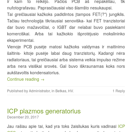
ir kam to reikėjo. Pačios PCB aš nepakėliau, tik
nufotografavau. Paprasčiausiai viso šlamšto nesukaupsi.
Tai greičiausiai kažkoks padidintos įtampos FET(?*) jungiklis.
Tačiau technologija tikriausiai senoviška- kai FET tranzistoriai
dar buvo mažavolčiai, o IGBT dar nelabai buvo pasiekiami
komerciškai. Arba tai kažkokio išprotėjusio mokslininko
eksperimentai.
Vienoje PCB pusėje matosi kažkoks valdymas ir maitinimo
šaltinis- kitoje pusėje labai daug tranzistorių. Kadangi nėra
radiatoriaus, tai greičiausiai arba sistema veikia impulso režime
arba nera visiškai srovės. Gal buvo iškraunamas koks nors
aukštavoltis kondensatorius.
Continue reading →
Published by
Administrator
, in
Betkas
,
HV
.
1 Reply
ICP plazmos generatorius
December 20, 2017
Jau rašiau apie tai, kad yra toks žaisliukas kuris vadinasi
ICP