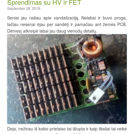
Sprendimas su HV ir FET
September 28, 2019
Seniai jau rašiau apie vandalizaciją. Nelabai ir buvo proga,
tačiau nesenai ėjau per sandėlį ir pamačiau ant žemės PCB.
Dėmesį atkreipė labai jau daug vienodų detalių.
Deja, nežinau iš kokio prietaiso tai išlupta ir kaip tiksliai tai veikė