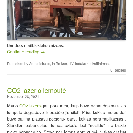
Bendras maitblokiuko vaizdas.
Continue reading →
Published by
Administrator
, in
Betkas
,
HV
,
Indukcinis kaitinimas
.
8 Replies
CO2 lazerio lemputė
November 28, 2021
Mano
CO2 lazeris
jau pora metų kaip buvo nenaudojamas. Jo
lemputė degradavo ir pradėjo jis silpti. Prieš kokius metus dar
buvo galima pjaustyti popierių- daryti kokias nors “aplikacijas”.
Šiandien pabandžiau- lempa šviečia, bet “nešildo”- nė biškio
nieko nepadegino. Srovė per lempa apie 20mA, viskas gražiai