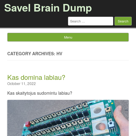
Savel Brain Dump
Search
for:
Menu
Skip to content
CATEGORY ARCHIVES: HV
Kas domina labiau?
October 11, 2022
Kas skaitytojus sudomintu labiau?