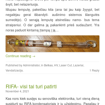
švyti, bet nelazeriuoja.
Išlupau lemputę, pakeičiau kita (ana tai jau kaip žyyypt, bet
negalėjau gerai išbandyti- aušinimo sistemos šlangutės
sumedėjo). O senąją lemputę atsinešiau namo- bus tema
straipsniui. O dar galima ją pakankinti prieš sudaužant. Yra
noras paduoti kintamą įtampą į ją…
Continue reading →
Published by
Administrator
, in
Betkas
,
HV
,
Laser Cut
,
Lazeriai
,
Vandalizacija
.
1 Reply
RIFA- visi tai turi patirti
November 4, 2021
Kas nors kiek susijęs su senoviška elektronika, turi vieną dieną
susidurti su RIFA kondensatoriais ir jų užsidegimu. Pagaliau ir