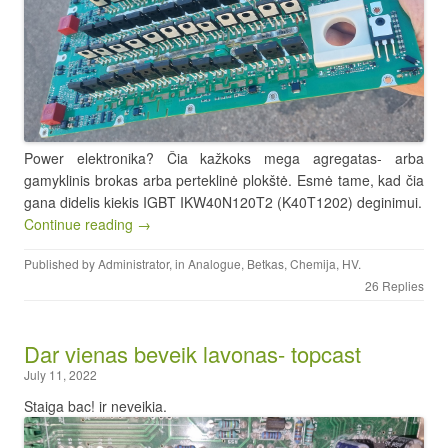
Power elektronika? Čia kažkoks mega agregatas- arba
gamyklinis brokas arba perteklinė plokštė. Esmė tame, kad čia
gana didelis kiekis IGBT IKW40N120T2 (K40T1202) deginimui.
Continue reading →
Published by
Administrator
, in
Analogue
,
Betkas
,
Chemija
,
HV
.
26 Replies
Dar vienas beveik lavonas- topcast
July 11, 2022
Staiga bac! ir neveikia.