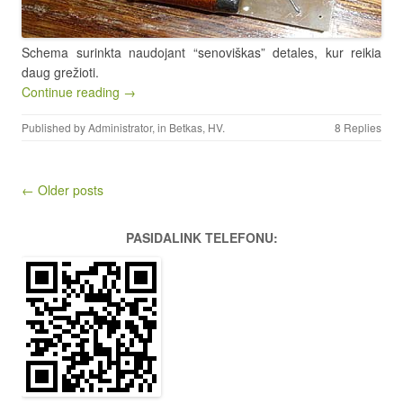
Schema surinkta naudojant “senoviškas” detales, kur reikia
daug grežioti.
Continue reading →
Published by
Administrator
, in
Betkas
,
HV
.
8 Replies
Post navigation
← Older posts
PASIDALINK TELEFONU: