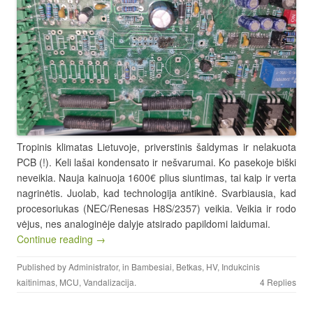
Tropinis klimatas Lietuvoje, priverstinis šaldymas ir nelakuota
PCB (!). Keli lašai kondensato ir nešvarumai. Ko pasekoje biški
neveikia. Nauja kainuoja 1600€ plius siuntimas, tai kaip ir verta
nagrinėtis. Juolab, kad technologija antikinė. Svarbiausia, kad
procesoriukas (NEC/Renesas H8S/2357) veikia. Veikia ir rodo
vėjus, nes analoginėje dalyje atsirado papildomi laidumai.
Continue reading →
Published by
Administrator
, in
Bambesiai
,
Betkas
,
HV
,
Indukcinis
kaitinimas
,
MCU
,
Vandalizacija
.
4 Replies