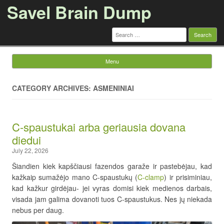
Savel Brain Dump
Search
for:
Menu
Skip to content
CATEGORY ARCHIVES: ASMENINIAI
C-spaustukai arba geriausia dovana
diedui
July 22, 2026
Šiandien kiek kapščiausi fazendos garaže ir pastebėjau, kad
kažkaip sumažėjo mano C-spaustukų (
C-clamp
) ir prisiminiau,
kad kažkur girdėjau- jei vyras domisi kiek medienos darbais,
visada jam galima dovanoti tuos C-spaustukus. Nes jų niekada
nebus per daug.