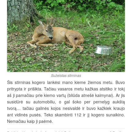
Sužeistas stirninas
Šis stirninas kogero lankėsi mano kieme žiemos metu. Buvo
pritrypta ir prišikta. Tačiau vasaros metu kažkas atsitiko ir tokį
aš ji pamačiau prie kiemo vartų (bliūda atnešė kaimynai). Ar jis
susidūrė su automobiliu, o gal šoko per pernelyg aukštą
tvorą… tačiau galinės kojos nesivaldė ir buvo kažkiek kraujo
ant vidinės pusės. Teko skambinti 112 ir jį kogero sunaikino.
Nemačiau kaip ji paėmė.