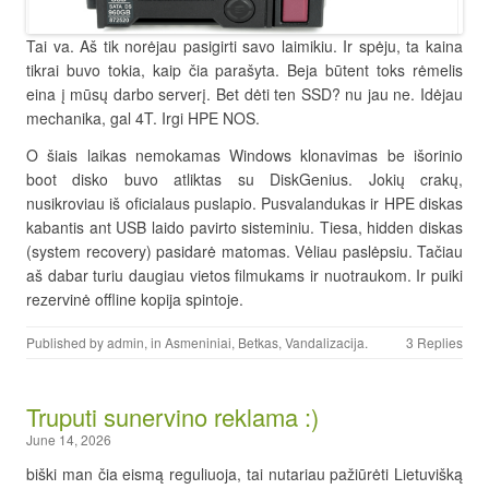
Tai va. Aš tik norėjau pasigirti savo laimikiu. Ir spėju, ta kaina
tikrai buvo tokia, kaip čia parašyta. Beja būtent toks rėmelis
eina į mūsų darbo serverį. Bet dėti ten SSD? nu jau ne. Idėjau
mechanika, gal 4T. Irgi HPE NOS.
O šiais laikas nemokamas Windows klonavimas be išorinio
boot disko buvo atliktas su DiskGenius. Jokių crakų,
nusikroviau iš oficialaus puslapio. Pusvalandukas ir HPE diskas
kabantis ant USB laido pavirto sisteminiu. Tiesa, hidden diskas
(system recovery) pasidarė matomas. Vėliau paslėpsiu. Tačiau
aš dabar turiu daugiau vietos filmukams ir nuotraukom. Ir puiki
rezervinė offline kopija spintoje.
Published by
admin
, in
Asmeniniai
,
Betkas
,
Vandalizacija
.
3 Replies
Truputi sunervino reklama :)
June 14, 2026
biški man čia eismą reguliuoja, tai nutariau pažiūrėti Lietuvišką