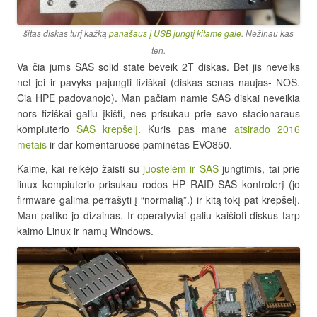
šitas diskas turį kažką
panašaus į USB jungtį kitame gale
. Nežinau kas
ten.
Va čia jums SAS solid state beveik 2T diskas. Bet jis neveiks
net jei ir pavyks pajungti fiziškai (diskas senas naujas- NOS.
Čia HPE padovanojo). Man pačiam namie SAS diskai neveikia
nors fiziškai galiu įkišti, nes prisukau prie savo stacionaraus
kompiuterio
SAS krepšelį
. Kuris pas mane
atsirado 2016
metais
ir dar komentaruose paminėtas EVO850.
Kaime, kai reikėjo žaisti su
juostelėm ir SAS
jungtimis, tai prie
linux kompiuterio prisukau rodos HP RAID SAS kontrolerį (jo
firmware galima perrašyti į “normalią”.) ir kitą tokį pat krepšelį.
Man patiko jo dizainas. Ir operatyviai galiu kaišioti diskus tarp
kaimo Linux ir namų Windows.