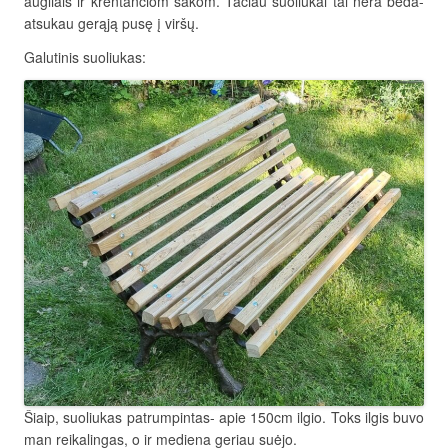
augliais ir krentančiom šakom. Tačiau suoliukai tai nėra bėda-
atsukau gerąją pusę į viršų.
Galutinis suoliukas:
Šiaip, suoliukas patrumpintas- apie 150cm ilgio. Toks ilgis buvo
man reikalingas, o ir mediena geriau suėjo.