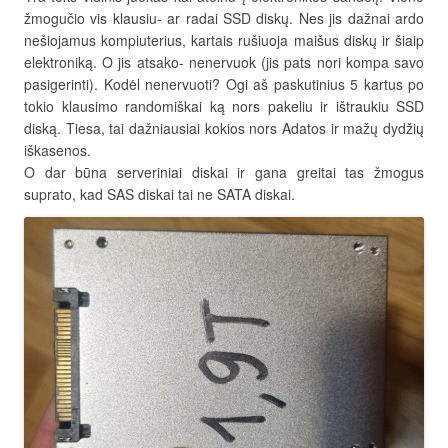
žmogučio vis klausiu- ar radai SSD diskų. Nes jis dažnai ardo
nešiojamus kompiuterius, kartais rušiuoja maišus diskų ir šiaip
elektroniką. O jis atsako- nenervuok (jis pats nori kompa savo
pasigerinti). Kodėl nenervuoti? Ogi aš paskutinius 5 kartus po
tokio klausimo randomiškai ką nors pakeliu ir ištraukiu SSD
diską. Tiesa, tai dažniausiai kokios nors Adatos ir mažų dydžių
iškasenos.
O dar būna serveriniai diskai ir gana greitai tas žmogus
suprato, kad SAS diskai tai ne SATA diskai.