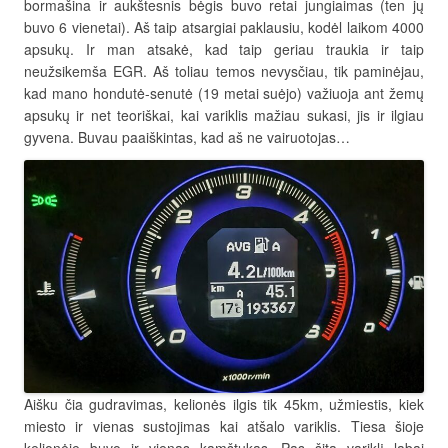
bormašina ir aukštesnis bėgis buvo retai jungiaimas (ten jų
buvo 6 vienetai). Aš taip atsargiai paklausiu, kodėl laikom 4000
apsukų. Ir man atsakė, kad taip geriau traukia ir taip
neužsikemša EGR. Aš toliau temos nevysčiau, tik paminėjau,
kad mano hondutė-senutė (19 metai suėjo) važiuoja ant žemų
apsukų ir net teoriškai, kai variklis mažiau sukasi, jis ir ilgiau
gyvena. Buvau paaiškintas, kad aš ne vairuotojas…
Aišku čia gudravimas, kelionės ilgis tik 45km, užmiestis, kiek
miesto ir vienas sustojimas kai atšalo variklis. Tiesa šioje
kelionėje buvo ir vienas kamštukas. Pas šitą variklį labai