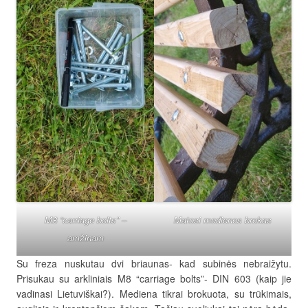
M8 “carriage bolts” –
Matosi medienos brokas
amžinam
Su freza nuskutau dvi briaunas- kad subinės nebraižytu.
Prisukau su arkliniais M8 “carriage bolts”- DIN 603 (kaip jie
vadinasi Lietuviškai?). Mediena tikrai brokuota, su trūkimais,