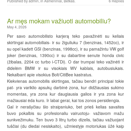
Published by
admin
, in
Asmeniniai
,
Betkas
.
6 Replies
Ar męs mokam važiuoti automobiliu?
May 4, 2026
Per savo automobilisto karjerą teko pavažinėti su keliais
skirtingai automobiliais- ir su žiguliuku 7 (benzinas, 1452cc), ir
su opel kadett GSI (benzinas, 1998cc), ir su pamažintu VW golf
joker (benzinas, 1390cc) ir su dabartine senute honda civic
(žibalas, 2204 cc turbo i-CTDi). O dar trumpai teko važinėti ir
didelėm BMW ir su visokiais WV kablais, autobusiukais.
Nekalbant apie visokius Bolt/CitiBee kastratus.
Kiekvienas automobilis skirtingas, tačiau bendri principai tokie
pat- yra variklio apsukų darbinė zona, kur didžiausias sukimo
momentas, yra zona kur daugiausia galios ir yra zona kur
mažiausiai ėda kuro. Ir labai gerai, kai tos zonos persidengia.
Gal ir nerašyčiau šio straipsniuko, bet prieš kelias savaites
buvo pokalbis su profesionaliu vairuotoju- važiavom mažu
sunkvežimuku. Ten buvo 3 litrų turbo dizelis, tačiau važiuojant
tuščiai (du diedai nesiskaito), užmiestyje motoriukas ūžė kaip