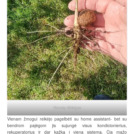
Voverių išdaigos
Vienam žmogui reikėjo pagelbėti su home assistant- bet su
bendrom pajėgom jis sujungė visus kondicionierius,
rekuperatorius ir dar kažką į vieną sistemą. Čia mažo