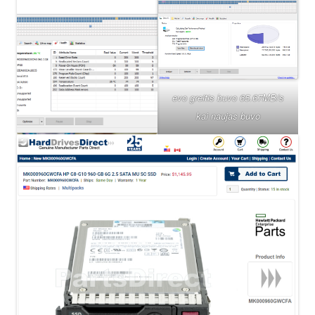
evo greitis buvo 65.67MB/s
kai naujas buvo