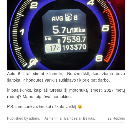
Apie 6 litrai šimtui kilometrų. Neužmirškit, kad žiema buvo
šaltoka, ir hondutės variklis sušildavo tik prie pat darbo.
Ir paaiškinkit, kaip aš turėsiu šį motoriuką išmesti 2027 metų
rudenį? Mane taip tėvai nemokino.
P.S. tam sunkvežimukui užkalė variklį
Published by
admin
, in
Asmeniniai
,
Bambesiai
,
Betkas
.
22 Replies