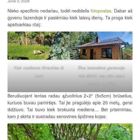
June 3, 2026
Nieko specifinio nedariau, todėl nedidelis
fotopostas
. Dabar aš
gyvenu fazendoje ir pasiėmiau kiek laisvų dienų. Ta proga kiek
apsitvarkiau rūsį:
Kiek medienos ištraukiau iš
Šios batareikos generuoja
rūsio
vos 600W, nes piko metu
užstoja medžiai
Berušiuojant lentas radau ąžuolinius 2×2″ (5x5cm) brūselius,
kuriuos buvau pamiršęs. Tai jie pragulėjo apie 20 metų, gerai
išdžiuvo. Tai buvo kiek brokuota mediena… Bet prisiminiau,
kam ji skirta ir susiradau senovines špižines kojas: