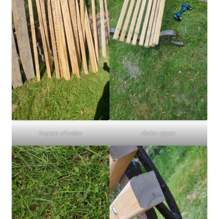
kogero ąžuolas
darbo eigoje