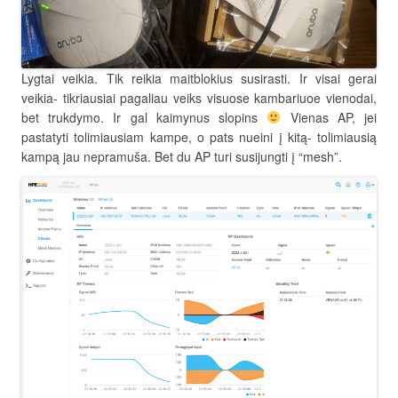
Lygtai veikia. Tik reikia maitblokius susirasti. Ir visai gerai
veikia- tikriausiai pagaliau veiks visuose kambariuoe vienodai,
bet trukdymo. Ir gal kaimynus slopins
Vienas AP, jei
pastatyti tolimiausiam kampe, o pats nueini į kitą- tolimiausią
kampą jau nepramuša. Bet du AP turi susijungti į “mesh”.