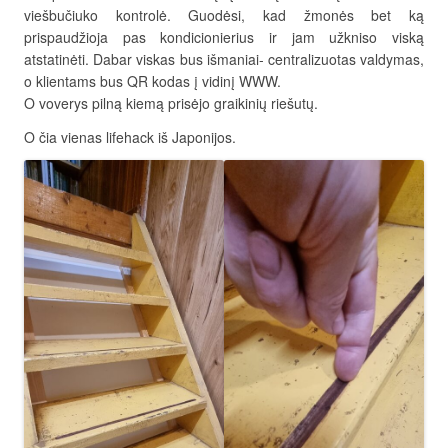
viešbučiuko kontrolė. Guodėsi, kad žmonės bet ką
prispaudžioja pas kondicionierius ir jam užkniso viską
atstatinėti. Dabar viskas bus išmaniai- centralizuotas valdymas,
o klientams bus QR kodas į vidinį WWW.
O voverys pilną kiemą prisėjo graikinių riešutų.
O čia vienas lifehack iš Japonijos.