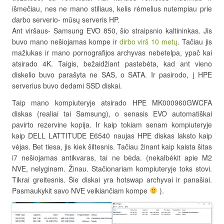
išmečiau, nes ne mano stiliaus, kelis rėmelius nutempiau prie
darbo serverio- mūsų serveris HP.
Ant viršaus- Samsung EVO 850, šio straipsnio kaltininkas. Jis
buvo mano nešiojamas kompe ir
dirbo virš 10 metų
. Tačiau jis
mažiukas ir mano pornografijos archyvas nebetelpa, ypač kai
atsirado 4K. Taigis, bežaidžiant pastebėta, kad ant vieno
diskelio buvo parašyta ne SAS, o SATA. Ir pasirodo, į HPE
serverius buvo dedami SSD diskai.
Taip mano kompiuteryje atsirado HPE MK000960GWCFA
diskas (realiai tai Samsung), o senasis EVO automatiškai
pavirto rezervine kopija. Ir kaip tokiam senam kompiuteryje
kaip DELL LATTITUDE E6540 naujas HPE diskas laksto kaip
vėjas. Bet tiesa, jis kiek šiltesnis. Tačiau žinant kaip kaista šitas
i7 nešiojamas antikvaras, tai ne bėda. (nekalbėkit apie M2
NVE, nelyginam. Žinau. Stačionariam kompiuteryje toks stovi.
Tikrai greitesnis. Šie diskai yra hotswap archyvai ir panašiai.
Pasmaukykit savo NVE veikiančiam kompe
).