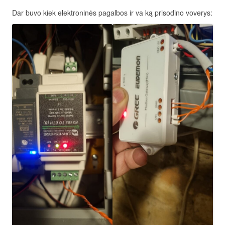
Dar buvo kiek elektroninės pagalbos ir va ką prisodino voverys: