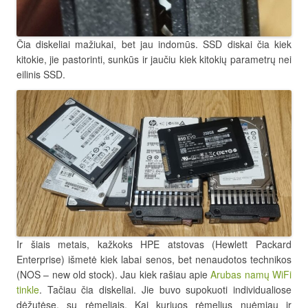
Čia diskeliai mažiukai, bet jau indomūs. SSD diskai čia kiek
kitokie, jie pastorinti, sunkūs ir jaučiu kiek kitokių parametrų nei
eilinis SSD.
Ir šiais metais, kažkoks HPE atstovas (Hewlett Packard
Enterprise) išmetė kiek labai senos, bet nenaudotos technikos
(NOS – new old stock). Jau kiek rašiau apie
Arubas namų WiFi
tinkle
. Tačiau čia diskeliai. Jie buvo supokuoti individualiose
dėžutėse, su rėmeliais. Kai kuriuos rėmelius nuėmiau ir