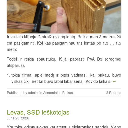
Ir va taip klijuoju iš atraižų vieną lentą. Reikia man 3 metrus 20
cm pasigaminti. Kol kas pasigaminau tris lentas po 1.3 … 1.5
metro.
Todėl ir reikia spaustukų. Klijai paprasti PVA D3 (drėgmei
atsparūs).
tokia firma, apie medį ir bites vadinasi. Kai pirkau, buvo
viskas čiki. Bet tai buvo labai labai senai. Kovido laikais.
↩︎
Published by
admin
, in
Asmeniniai
,
Betkas
.
3 Replies
Levas, SSD ieškotojas
June 23, 2026
Yra toks vidinis juokas kai ateinu į elektronikos sandėlį. Vieno