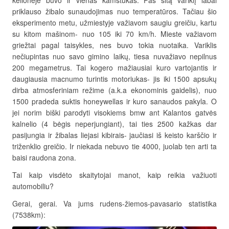
priklauso žibalo sunaudojimas nuo temperatūros. Tačiau šio
eksperimento metu, užmiestyje važiavom saugiu greičiu, kartu
su kitom mašinom- nuo 105 iki 70 km/h. Mieste važiavom
griežtai pagal taisykles, nes buvo tokia nuotaika. Variklis
nečiupintas nuo savo gimino laikų, tiesa nuvažiavo nepilnus
200 megametrus. Tai kogero mažiausiai kuro vartojantis ir
daugiausia macnumo turintis motoriukas- jis iki 1500 apsukų
dirba atmosferiniam režime (a.k.a ekonominis gaidelis), nuo
1500 pradeda suktis honeywellas ir kuro sanaudos pakyla. O
jei norim biški parodyti visokiems bmw ant Kalantos gatvės
kalnelio (4 bėgis neperjungiant), tai ties 2500 kažkas dar
pasijungia ir žibalas liejasi kibirais- jaučiasi iš keisto karščio ir
triženklio greičio. Ir niekada nebuvo tie 4000, juolab ten arti ta
baisi raudona zona.
Tai kaip visdėto skaitytojai manot, kaip reikia važiuoti
automobiliu?
Gerai, gerai. Va jums rudens-žiemos-pavasario statistika
(7538km):