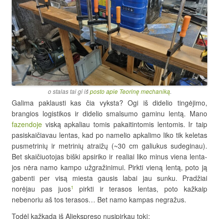
o stalas tai gi iš
posto apie Teorinę mechaniką
.
Galima paklausti kas čia vyksta? Ogi iš didelio tingėjimo,
brangios logistikos ir didelio smalsumo gaminu lentą. Mano
fazendoje
viską apkaliau tomis pakaitintomis lentomis. Ir taip
pasiskaičiavau lentas, kad po namelio apkalimo liko tik keletas
pusmetrinių ir metrinių atraižų (~30 cm galiukus sudeginau).
Bet skaičiuotojas biški apsiriko ir realiai liko minus viena lenta-
jos nėra namo kampo užgražinimui. Pirkti vieną lentą, poto ją
gabenti per visą miesta gausis labai jau sunku. Pradžiai
norėjau pas juos
pirkti ir terasos lentas, poto kažkaip
1
nebenoriu aš tos terasos… Bet namo kampas negražus.
Todėl kažkada iš Aliekspreso nusipirkau tokį: