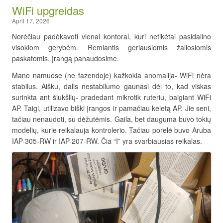
WiFi upgreidas
April 17, 2026
Norėčiau padėkavoti vienai kontorai, kuri netikėtai pasidalino
visokiom gerybėm. Remiantis geriausiomis žaliosiomis
paskatomis, įrangą panaudosime.
Mano namuose (ne fazendoje) kažkokia anomalija- WiFi nėra
stabilus. Aišku, dalis nestabilumo gaunasi dėl to, kad viskas
surinkta ant šiukšlių- pradedant mikrotik ruteriu, baigiant WiFi
AP. Taigi, utilizavo biški įrangos ir pamačiau keletą AP. Jie seni,
tačiau nenaudoti, su dėžutėmis. Gaila, bet dauguma buvo tokių
modelių, kurie reikalauja kontrolerio. Tačiau porelė buvo Aruba
IAP-305-RW ir IAP-207-RW. Čia “I” yra svarbiausias reikalas.