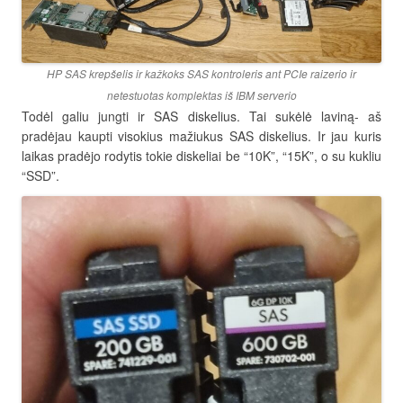
HP SAS krepšelis ir kažkoks SAS kontroleris ant PCIe raizerio ir
netestuotas komplektas iš IBM serverio
Todėl galiu jungti ir SAS diskelius. Tai sukėlė laviną- aš
pradėjau kaupti visokius mažiukus SAS diskelius. Ir jau kuris
laikas pradėjo rodytis tokie diskeliai be “10K”, “15K”, o su kukliu
“SSD”.