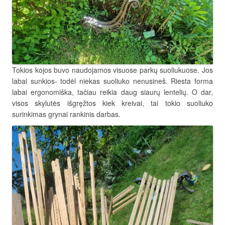
Tokios kojos buvo naudojamos visuose parkų suoliukuose. Jos
labai sunkios- todėl niekas suoliuko nenusineš. Riesta forma
labai ergonomiška, tačiau reikia daug siaurų lentelių. O dar,
visos skylutės išgręžtos kiek kreivai, tai tokio suoliuko
surinkimas grynai rankinis darbas.