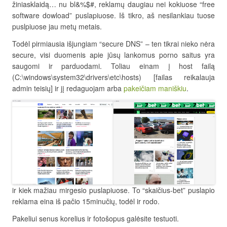
žiniasklaidą… nu bl&%$#, reklamų daugiau nei kokiuose “free
software dowload” puslapiuose. Iš tikro, aš nesilankiau tuose
puslpiuose jau metų metais.
Todėl pirmiausia išjungiam “secure DNS” – ten tikrai nieko nėra
secure, visi duomenis apie jūsų lankomus porno saitus yra
saugomi ir parduodami. Toliau einam į host failą
(C:\windows\system32\drivers\etc\hosts) [failas reikalauja
admin teisių] ir jį redaguojam arba
pakeičiam maniškiu
.
ir kiek mažiau mirgesio puslapiuose. To “skaičius-bet” puslapio
reklama eina iš pačio 15minučių, todėl ir rodo.
Pakeliui senus korelius ir fotošopus galėsite testuoti.