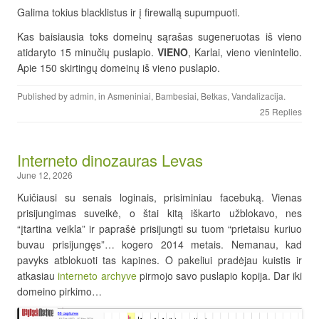
Galima tokius blacklistus ir į firewallą supumpuoti.
Kas baisiausia toks domeinų sąrašas sugeneruotas iš vieno
atidaryto 15 minučių puslapio.
VIENO
, Karlai, vieno vienintelio.
Apie 150 skirtingų domeinų iš vieno puslapio.
Published by
admin
, in
Asmeniniai
,
Bambesiai
,
Betkas
,
Vandalizacija
.
25 Replies
Interneto dinozauras Levas
June 12, 2026
Kuičiausi su senais loginais, prisiminiau facebuką. Vienas
prisijungimas suveikė, o štai kitą iškarto užblokavo, nes
“įtartina veikla” ir paprašė prisijungti su tuom “prietaisu kuriuo
buvau prisijungęs”… kogero 2014 metais. Nemanau, kad
pavyks atblokuoti tas kapines. O pakeliui pradėjau kuistis ir
atkasiau
interneto archyve
pirmojo savo puslapio kopija. Dar iki
domeino pirkimo…