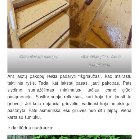
Grioveliai ant pakopų
Nėra labai gilūs. Dar ir
paspalvinau.
Ant laiptų pakopų reikia padaryti “išgriaužas”, kad atsirastu
taktilinis ryšis. Tada, kai lakstai basas, jauti pakopas. Pats
slydimo sumažėjimas minimalus- tačiau esmė glūdi
pasąmonėje. Susiformuoja refleksas, kad koja turi jausti tą
griovelį. Jei koja nejaučia griovelio, vadinasi koja neteisingai
pastatyta. Pats asmeniškai esu griuvęs nuo šitų laiptų. Viena
karta su šuniuku.
Ir dar liūdna nuotrauka: