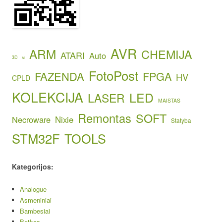
AVR
ARM
CHEMIJA
ATARI
Auto
3D
AI
FotoPost
FAZENDA
FPGA
HV
CPLD
KOLEKCIJA
LED
LASER
MAISTAS
Remontas
SOFT
Necroware
Nixie
Statyba
STM32F
TOOLS
Kategorijos:
Analogue
Asmeniniai
Bambesiai
Betkas