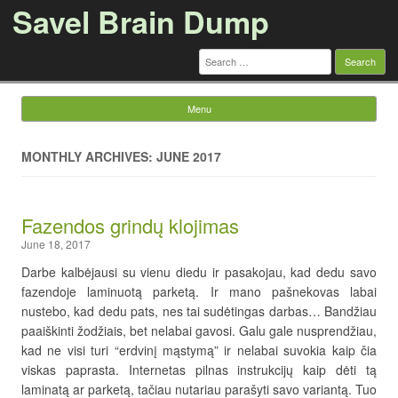
Savel Brain Dump
Search
for:
Menu
Skip to content
MONTHLY ARCHIVES: JUNE 2017
Fazendos grindų klojimas
June 18, 2017
Darbe kalbėjausi su vienu diedu ir pasakojau, kad dedu savo
fazendoje laminuotą parketą. Ir mano pašnekovas labai
nustebo, kad dedu pats, nes tai sudėtingas darbas… Bandžiau
paaiškinti žodžiais, bet nelabai gavosi. Galu gale nusprendžiau,
kad ne visi turi “erdvinį mąstymą” ir nelabai suvokia kaip čia
viskas paprasta. Internetas pilnas instrukcijų kaip dėti tą
laminatą ar parketą, tačiau nutariau parašyti savo variantą. Tuo