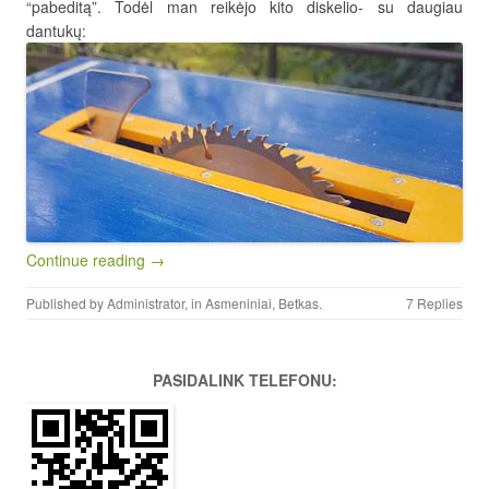
“pabeditą”. Todėl man reikėjo kito diskelio- su daugiau
dantukų:
Continue reading →
Published by
Administrator
, in
Asmeniniai
,
Betkas
.
7 Replies
PASIDALINK TELEFONU: