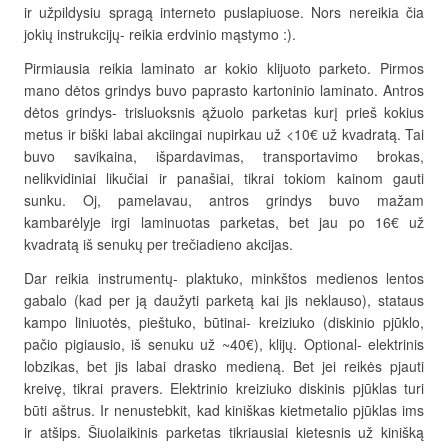
ir užpildysiu spragą interneto puslapiuose. Nors nereikia čia
jokių instrukcijų- reikia erdvinio mąstymo :).
Pirmiausia reikia laminato ar kokio klijuoto parketo. Pirmos
mano dėtos grindys buvo paprasto kartoninio laminato. Antros
dėtos grindys- trisluoksnis ąžuolo parketas kurį prieš kokius
metus ir biški labai akciingai nupirkau už <10€ už kvadratą. Tai
buvo savikaina, išpardavimas, transportavimo brokas,
nelikvidiniai likučiai ir panašiai, tikrai tokiom kainom gauti
sunku. Oj, pamelavau, antros grindys buvo mažam
kambarėlyje irgi laminuotas parketas, bet jau po 16€ už
kvadratą iš senukų per trečiadieno akcijas.
Dar reikia instrumentų- plaktuko, minkštos medienos lentos
gabalo (kad per ją daužyti parketą kai jis neklauso), stataus
kampo liniuotės, pieštuko, būtinai- kreiziuko (diskinio pjūklo,
pačio pigiausio, iš senuku už ~40€), klijų. Optional- elektrinis
lobzikas, bet jis labai drasko medieną. Bet jei reikės pjauti
kreivę, tikrai pravers. Elektrinio kreiziuko diskinis pjūklas turi
būti aštrus. Ir nenustebkit, kad kiniškas kietmetalio pjūklas ims
ir atšips. Šiuolaikinis parketas tikriausiai kietesnis už kinišką