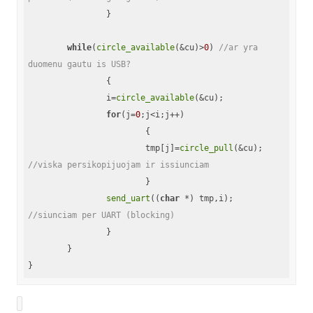
		}

while
(
circle_available
(&cu)>
0
) 
//ar yra 
duomenu gautu is USB?
		{

		i=
circle_available
(&cu);

for
(j=
0
;j<i;j++)

			{

			tmp[j]=
circle_pull
(&cu); 
//viska persikopijuojam ir issiunciam
			}

send_uart
((
char
 *) tmp,i); 
//siunciam per UART (blocking)
		}

	}
