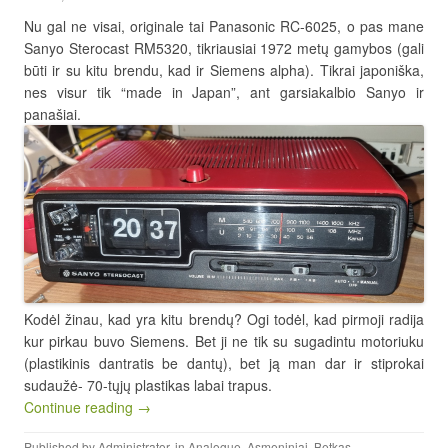
Nu gal ne visai, originale tai Panasonic RC-6025, o pas mane
Sanyo Sterocast RM5320, tikriausiai 1972 metų gamybos (gali
būti ir su kitu brendu, kad ir Siemens alpha). Tikrai japoniška,
nes visur tik “made in Japan”, ant garsiakalbio Sanyo ir
panašiai.
Kodėl žinau, kad yra kitu brendų? Ogi todėl, kad pirmoji radija
kur pirkau buvo Siemens. Bet ji ne tik su sugadintu motoriuku
(plastikinis dantratis be dantų), bet ją man dar ir stiprokai
sudaužė- 70-tųjų plastikas labai trapus.
Continue reading →
Published by
Administrator
, in
Analogue
,
Asmeniniai
,
Betkas
,