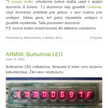
**)
circular buffer
, cirkuliarinis buferis leidžia rašyti ir skaityti
duomenis iš buferio. T.y duomenys kaip gyvatėlė
Uroboras
,
nauji duomenys prisideda prie galvos, o seni nusiima prie
uodegos. Viskas gerai, kol galva nepasiekia uodegos ir
gyvatėlė neįsikanda. Tada prarandam duomenis.
P.S. source kodas neoptimizuotas dėl aiškesnio vaizdavimo.
Published by
Administrator
, in
Betkas
,
MCU
.
5 Replies
ARM36: Burbuliniai LED
June 15, 2022
Antikvarinis LED indikatorius, tikriausiai iš kokio nors tarybinio
kalkuliatoriaus. Žãvi savo netobulumu: