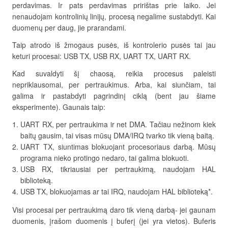
perdavimas. Ir pats perdavimas pririštas prie laiko. Jei
nenaudojam kontrolinių linijų, procesą negalime sustabdyti. Kai
duomenų per daug, jie prarandami.
Taip atrodo iš žmogaus pusės, iš kontrolerio pusės tai jau
keturi procesai: USB TX, USB RX, UART TX, UART RX.
Kad suvaldyti šį chaosą, reikia procesus paleisti
nepriklausomai, per pertraukimus. Arba, kai siunčiam, tai
galima ir pastabdyti pagrindinį ciklą (bent jau šiame
eksperimente). Gaunais taip:
UART RX, per pertraukima ir net DMA. Tačiau nežinom kiek
baitų gausim, tai visas mūsų DMA/IRQ tvarko tik vieną baitą.
UART TX, siuntimas blokuojant procesoriaus darbą. Mūsų
programa nieko protingo nedaro, tai galima blokuoti.
USB RX, tikriausiai per pertraukimą, naudojam HAL
biblioteką.
USB TX, blokuojamas ar tai IRQ, naudojam HAL biblioteką*.
Visi procesai per pertraukimą daro tik vieną darbą- jei gaunam
duomenis, įrašom duomenis į buferį (jei yra vietos). Buferis