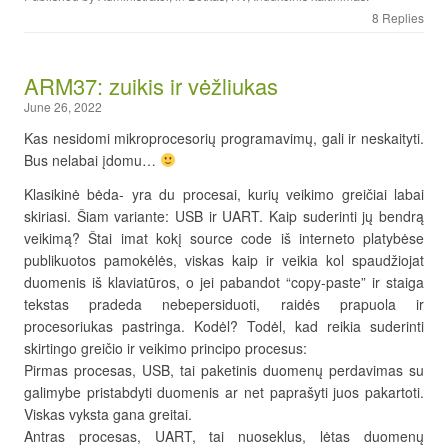
8 Replies
ARM37: zuikis ir vėžliukas
June 26, 2022
Kas nesidomi mikroprocesorių programavimų, gali ir neskaityti.
Bus nelabai įdomu…
Klasikinė bėda- yra du procesai, kurių veikimo greičiai labai
skiriasi. Šiam variante: USB ir UART. Kaip suderinti jų bendrą
veikimą? Štai imat kokį source code iš interneto platybėse
publikuotos pamokėlės, viskas kaip ir veikia kol spaudžiojat
duomenis iš klaviatūros, o jei pabandot “copy-paste” ir staiga
tekstas pradeda nebepersiduoti, raidės prapuola ir
procesoriukas pastringa. Kodėl? Todėl, kad reikia suderinti
skirtingo greičio ir veikimo principo procesus:
Pirmas procesas, USB, tai paketinis duomenų perdavimas su
galimybe pristabdyti duomenis ar net paprašyti juos pakartoti.
Viskas vyksta gana greitai.
Antras procesas, UART, tai nuoseklus, lėtas duomenų