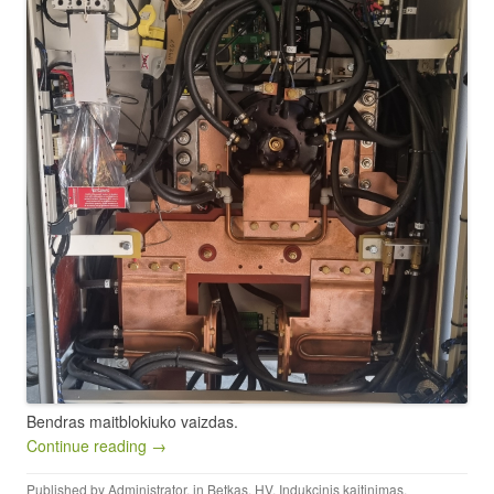
Bendras maitblokiuko vaizdas.
Continue reading →
Published by
Administrator
, in
Betkas
,
HV
,
Indukcinis kaitinimas
.