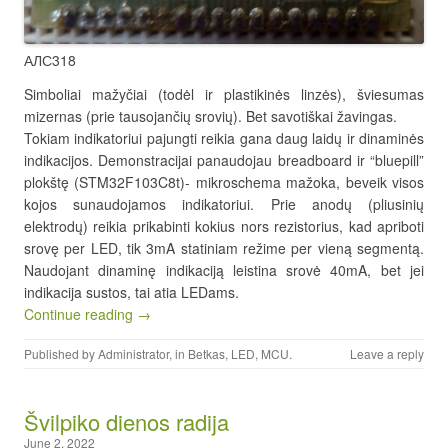
АЛС318
Simboliai mažyčiai (todėl ir plastikinės linzės), šviesumas
mizernas (prie tausojančių srovių). Bet savotiškai žavingas.
Tokiam indikatoriui pajungti reikia gana daug laidų ir dinaminės
indikacijos. Demonstracijai panaudojau breadboard ir “bluepill”
plokštę (STM32F103C8t)- mikroschema mažoka, beveik visos
kojos sunaudojamos indikatoriui. Prie anodų (pliusinių
elektrodų) reikia prikabinti kokius nors rezistorius, kad apriboti
srovę per LED, tik 3mA statiniam režime per vieną segmentą.
Naudojant dinaminę indikaciją leistina srovė 40mA, bet jei
indikacija sustos, tai atia LEDams.
Continue reading →
Published by
Administrator
, in
Betkas
,
LED
,
MCU
.
Leave a reply
Švilpiko dienos radija
June 2, 2022