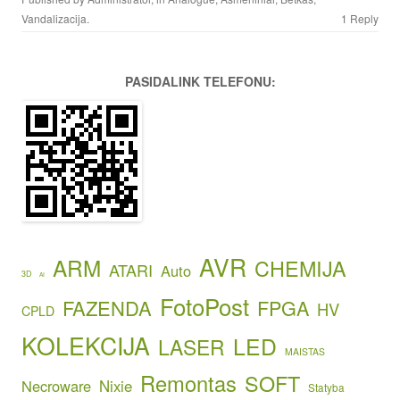
Vandalizacija
.
1 Reply
PASIDALINK TELEFONU:
AVR
ARM
CHEMIJA
ATARI
Auto
3D
AI
FotoPost
FAZENDA
FPGA
HV
CPLD
KOLEKCIJA
LED
LASER
MAISTAS
Remontas
SOFT
Necroware
Nixie
Statyba