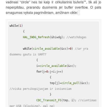
vadinasi “circle” nes tai kaip ir cirkuliarinis buferis**, tik aš jo
neperpildau, prarandu duomenis jei buffer overflow. O pats
smagumas vyksta pagrindiniam, amžinam cikle:
while
(
1
)

	{

HAL_IWDG_Refresh
(&hiwdg); 
//watchdogas
while
(
circle_available
(&cc)>
0
) 
//ar yra 
duomenu gautu is UART?
		{

		i=
circle_available
(&cc);

for
(j=
0
;j<i;j++)

			{

			tmp[j]=
circle_pull
(&cc); 
//viska persikopijuojam ir issiunciam
			}

CDC_Transmit_FS
(tmp, i); 
//siuntimas 
per USB (blocking?. gal ne)