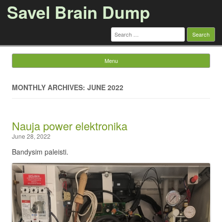
Savel Brain Dump
Search
for:
Menu
Skip to content
MONTHLY ARCHIVES: JUNE 2022
Nauja power elektronika
June 28, 2022
Bandysim paleisti.