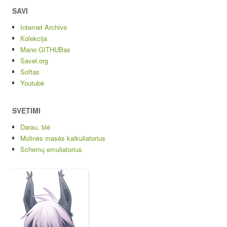
SAVI
Internet Archive
Kolekcija
Mano GITHUBas
Savel.org
Softas
Youtubė
SVETIMI
Darau, blė
Molinės masės kalkuliatorius
Schemų emuliatorius