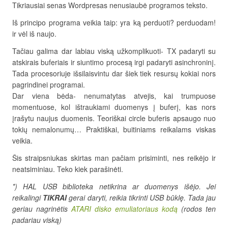
Tikriausiai senas Wordpresas nenusiaubė programos teksto.
Iš principo programa veikia taip: yra ką perduoti? perduodam!
ir vėl iš naujo.
Tačiau galima dar labiau viską užkomplikuoti- TX padaryti su
atskirais buferiais ir siuntimo procesą irgi padaryti asinchroninį.
Tada procesoriuje išsilaisvintu dar šiek tiek resursų kokiai nors
pagrindinei programai.
Dar viena bėda- nenumatytas atvejis, kai trumpuose
momentuose, kol ištraukiami duomenys į buferį, kas nors
įrašytu naujus duomenis. Teoriškai circle buferis apsaugo nuo
tokių nemalonumų… Praktiškai, buitiniams reikalams viskas
veikia.
Šis straipsniukas skirtas man pačiam prisiminti, nes reikėjo ir
neatsiminiau. Teko kiek parašinėti.
*) HAL USB biblioteka netikrina ar duomenys išėjo. Jei
reikalingi
TIKRAI
gerai daryti, reikia tikrinti USB būklę. Tada jau
geriau nagrinėtis
ATARI disko emuliatoriaus kodą
(rodos ten
padariau viską)