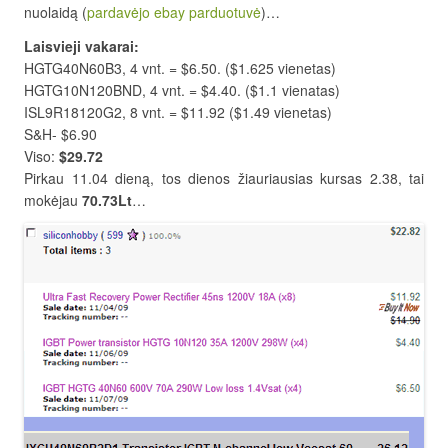
nuolaidą (
pardavėjo ebay parduotuvė
)…
Laisvieji vakarai:
HGTG40N60B3, 4 vnt. = $6.50. ($1.625 vienetas)
HGTG10N120BND, 4 vnt. = $4.40. ($1.1 vienatas)
ISL9R18120G2, 8 vnt. = $11.92 ($1.49 vienetas)
S&H- $6.90
Viso:
$29.72
Pirkau 11.04 dieną, tos dienos žiauriausias kursas 2.38, tai
mokėjau
70.73Lt
…