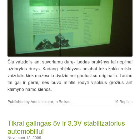
Čia vaizdelis ant suveriamų durų- juodas brukšnys tai nepilnai
uždarytos durys. Kadang objektyvas nelabai toks kokio reikia,
vaizdelis kiek mažesnio dydžio nei gautusi su originaliu. Tačiau
tai gal ir gerai, nes buvo mintis rodyti visokius grožius ant
kaimyno namo sienos.
Published by
Administrator
, in
Betkas
.
19 Replies
Tikrai galingas 5v ir 3.3V stabilizatorius
automobiliui
November 12, 2009