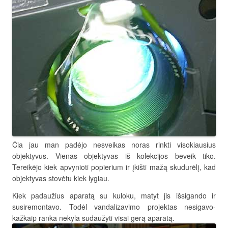
Čia jau man padėjo nesveikas noras rinkti visokiausius
objektyvus. Vienas objektyvas iš kolekcijos beveik tiko.
Tereikėjo kiek apvynioti popierium ir įkišti mažą skudurėlį, kad
objektyvas stovėtu kiek lygiau.
Kiek padaužius aparatą su kuloku, matyt jis išsigando ir
susiremontavo. Todėl vandalizavimo projektas nesigavo-
kažkaip ranka nekyla sudaužyti visai gerą aparatą.