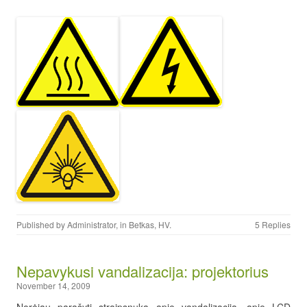
Published by
Administrator
, in
Betkas
,
HV
.
5 Replies
Nepavykusi vandalizacija: projektorius
November 14, 2009
Norėjau parašyti straipsnuką apie vandalizaciją, apie LCD