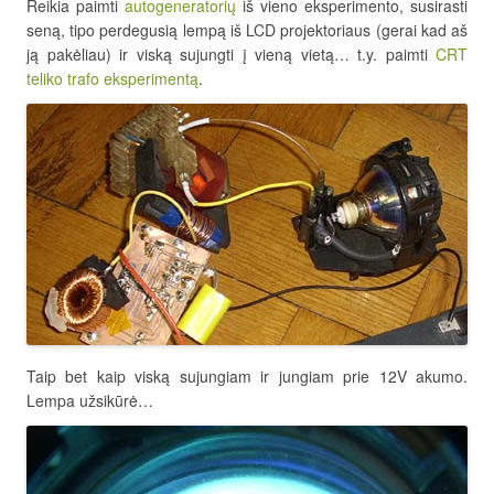
Reikia paimti
autogeneratorių
iš vieno eksperimento, susirasti
seną, tipo perdegusią lempą iš LCD projektoriaus (gerai kad aš
ją pakėliau) ir viską sujungti į vieną vietą… t.y. paimti
CRT
teliko trafo eksperimentą
.
Taip bet kaip viską sujungiam ir jungiam prie 12V akumo.
Lempa užsikūrė…