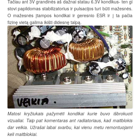
Tačiau ant 3V grandinės aš dažnai statau 6.3V kondikus- ten gi
stovi papildomas stabilizatorius ir pulsacijos turi būti mažesnės.
O mažesnės įtampos kondikai ir geresnio ESR ir į ta pačia
fizinę vietą galima ikišti didesnę talpą.
Matosi kryžiukais pažymėti kondikai kurie buvo išbrokuoti
vizualiai. Taip pat komentaras ant radiatoriaus, kad maitblokis
dar veikia. Užrašai labai svarbu, kai vienu metu remontuojami
keli maitblokiai.