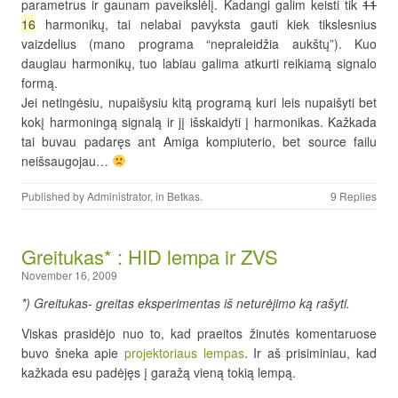
parametrus ir gaunam paveikslėlį. Kadangi galim keisti tik
11
16
harmonikų, tai nelabai pavyksta gauti kiek tikslesnius
vaizdelius (mano programa “nepraleidžia aukštų”). Kuo
daugiau harmonikų, tuo labiau galima atkurti reikiamą signalo
formą.
Jei netingėsiu, nupaišysiu kitą programą kuri leis nupaišyti bet
kokį harmoningą signalą ir jį išskaidyti į harmonikas. Kažkada
tai buvau padaręs ant Amiga kompiuterio, bet source failu
neišsaugojau…
Published by
Administrator
, in
Betkas
.
9 Replies
Greitukas* : HID lempa ir ZVS
November 16, 2009
*) Greitukas- greitas eksperimentas iš neturėjimo ką rašyti.
Viskas prasidėjo nuo to, kad praeitos žinutės komentaruose
buvo šneka apie
projektoriaus lempas
. Ir aš prisiminiau, kad
kažkada esu padėjęs į garažą vieną tokią lempą.