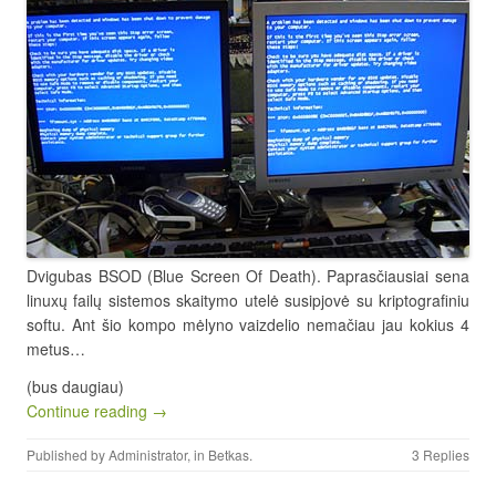
Dvigubas BSOD (Blue Screen Of Death). Paprasčiausiai sena
linuxų failų sistemos skaitymo utelė susipjovė su kriptografiniu
softu. Ant šio kompo mėlyno vaizdelio nemačiau jau kokius 4
metus…
(bus daugiau)
Continue reading →
Published by
Administrator
, in
Betkas
.
3 Replies