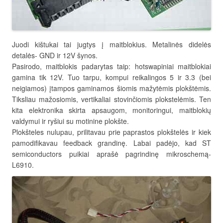
Juodi kištukai tai jugtys į maitblokius. Metalinės didelės
detalės- GND ir 12V šynos.
Pasirodo, maitblokis padarytas taip: hotswapiniai maitblokiai
gamina tik 12V. Tuo tarpu, kompui reikalingos 5 ir 3.3 (bei
neigiamos) įtampos gaminamos šiomis mažytėmis plokštėmis.
Tiksliau mažosiomis, vertikaliai stovinčiomis plokstelėmis. Ten
kita elektronika skirta apsaugom, monitoringui, maitblokių
valdymui ir ryšiui su motinine plokšte.
Plokšteles nulupau, prilitavau prie paprastos plokštelės ir kiek
pamodifikavau feedback grandinę. Labai padėjo, kad ST
semiconductors puikiai aprašė pagrindinę mikroschemą-
L6910.