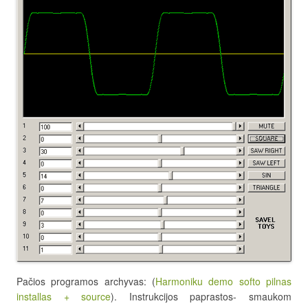
Pačios programos archyvas: (
Harmoniku demo softo pilnas
installas + source
). Instrukcijos paprastos- smaukom