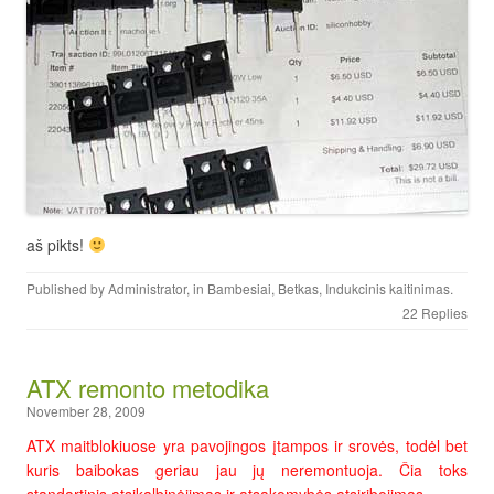
aš pikts!
Published by
Administrator
, in
Bambesiai
,
Betkas
,
Indukcinis kaitinimas
.
22 Replies
ATX remonto metodika
November 28, 2009
ATX maitblokiuose yra pavojingos įtampos ir srovės, todėl bet
kuris baibokas geriau jau jų neremontuoja. Čia toks