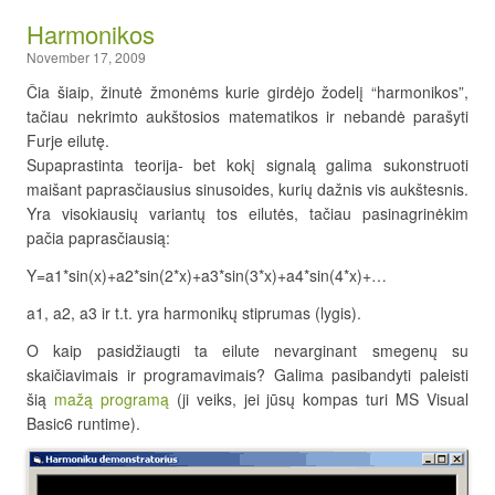
Harmonikos
November 17, 2009
Čia šiaip, žinutė žmonėms kurie girdėjo žodelį “harmonikos”,
tačiau nekrimto aukštosios matematikos ir nebandė parašyti
Furje eilutę.
Supaprastinta teorija- bet kokį signalą galima sukonstruoti
maišant paprasčiausius sinusoides, kurių dažnis vis aukštesnis.
Yra visokiausių variantų tos eilutės, tačiau pasinagrinėkim
pačia paprasčiausią:
Y=a1*sin(x)+a2*sin(2*x)+a3*sin(3*x)+a4*sin(4*x)+…
a1, a2, a3 ir t.t. yra harmonikų stiprumas (lygis).
O kaip pasidžiaugti ta eilute nevarginant smegenų su
skaičiavimais ir programavimais? Galima pasibandyti paleisti
šią
mažą programą
(ji veiks, jei jūsų kompas turi MS Visual
Basic6 runtime).