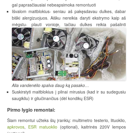
gal paprasčiausiai nebeapsimoka remontuoti
Išvalom maitblokius- seniau aš pakęsdavau dulkes, dabar
biški alergizuojuos. Aišku nereikia daryti ekstrymo kaip aš
mėgstu- plauti vonioje, tačiau dulkes reikia pašalinti
Alia vandenėlio spalva daug ką pasako…
Suskirstyti maitblokius į pilnai mirusius (kad ir su sudegusiu
saugikliu) ir gliučinančius (dėl kondikų ESR)
Pirmo lygio remontai:
Šiam remontui užteks šių įrankių: multimetro testerio, lituoklio,
apkrovos
,
ESR matuoklio
(optional), kaitrinės 220V lempos