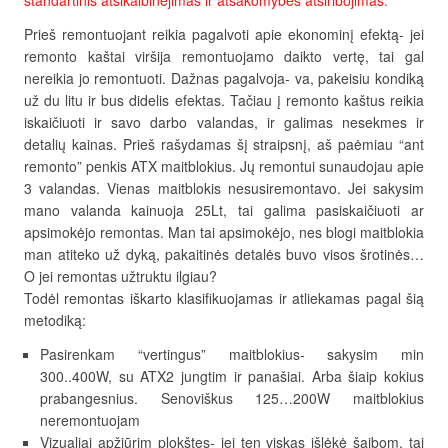
standartinis atsikalbinėjimas ir atsakomybės atsiribojimas.
Prieš remontuojant reikia pagalvoti apie ekonominį efektą- jei
remonto kaštai viršija remontuojamo daikto vertę, tai gal
nereikia jo remontuoti. Dažnas pagalvoja- va, pakeisiu kondiką
už du litu ir bus didelis efektas. Tačiau į remonto kaštus reikia
iskaičiuoti ir savo darbo valandas, ir galimas nesekmes ir
detalių kainas. Prieš rašydamas šį straipsnį, aš paėmiau “ant
remonto” penkis ATX maitblokius. Jų remontui sunaudojau apie
3 valandas. Vienas maitblokis nesusiremontavo. Jei sakysim
mano valanda kainuoja 25Lt, tai galima pasiskaičiuoti ar
apsimokėjo remontas. Man tai apsimokėjo, nes blogi maitblokia
man atiteko už dyką, pakaitinės detalės buvo visos šrotinės…
O jei remontas užtruktu ilgiau?
Todėl remontas iškarto klasifikuojamas ir atliekamas pagal šią
metodiką:
Pasirenkam “vertingus” maitblokius- sakysim min
300..400W, su ATX2 jungtim ir panašiai. Arba šiaip kokius
prabangesnius. Senoviškus 125…200W maitblokius
neremontuojam
Vizualiai apžiūrim plokštes- jei ten viskas išlėkė šaibom, tai