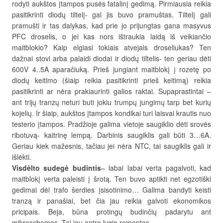
rodyti aukštos įtampos pusės fatalinį gedimą. Pirmiausia reikia
pasitikrinti diodų tiltelį- gal jis buvo pramuštas. Tiltelį gali
pramušti ir tas dalykas, kad prie jo prijungtas gana masyvus
PFC droselis, o jei kas nors ištraukia laidą iš veikiančio
maitblokio? Kaip elgiasi tokiais atvejais droseliukas? Ten
dažnai stovi arba palaidi diodai ir diodų tiltelis- ten geriau dėti
600V 4..5A aparačiuką. Prieš jungiant maitblokį į rozetę po
diodų keitimo (šiaip reikia pasitikrinti prieš keitimą) reikia
pasitikrinti ar nėra prakiaurinti galios raktai. Supaprastintai –
ant trijų tranzų neturi buti jokiu trumpų jungimų tarp bet kurių
kojelių. Ir šiaip, aukštos įtampos kondikai turi laisvai krautis nuo
testerio įtampos. Pradžioje galima vietoje saugiklio dėti srovės
ribotuvą- kaitrinę lempą. Darbinis saugiklis gali būti 3…6A.
Geriau kiek mažesnis, tačiau jei nėra NTC, tai saugiklis gali ir
išlėkti.
Visdėlto sudegė budintis
– labai labai verta pagalvoti, kad
maitblokį verta paleisti į šrotą. Ten buvo aptikti net egzotiški
gedimai dėl trafo šerdies įsisotinimo… Galima bandyti keisti
tranzą ir panašiai, bet čia jau reikia galvoti ekonomikos
pricipais. Beja, būna protingų budinčių padarytu ant
mikroschemos. Tai jau antro lygio remontas.