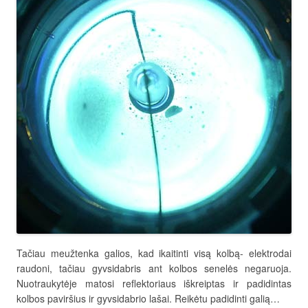
Tačiau meužtenka galios, kad ikaitinti visą kolbą- elektrodai
raudoni, tačiau gyvsidabris ant kolbos senelės negaruoja.
Nuotraukytėje matosi reflektoriaus iškreiptas ir padidintas
kolbos paviršius ir gyvsidabrio lašai. Reikėtu padidinti galią…