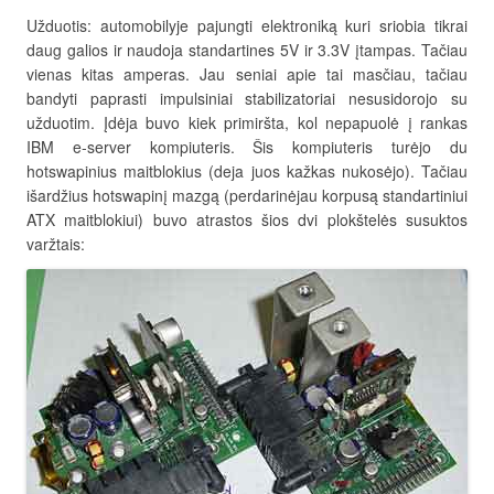
Užduotis: automobilyje pajungti elektroniką kuri sriobia tikrai
daug galios ir naudoja standartines 5V ir 3.3V įtampas. Tačiau
vienas kitas amperas. Jau seniai apie tai masčiau, tačiau
bandyti paprasti impulsiniai stabilizatoriai nesusidorojo su
užduotim. Įdėja buvo kiek primiršta, kol nepapuolė į rankas
IBM e-server kompiuteris. Šis kompiuteris turėjo du
hotswapinius maitblokius (deja juos kažkas nukosėjo). Tačiau
išardžius hotswapinį mazgą (perdarinėjau korpusą standartiniui
ATX maitblokiui) buvo atrastos šios dvi plokštelės susuktos
varžtais: