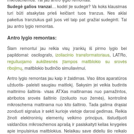
Sudegė galios tranzai
… kodėl jie sudegė? Va koks klausimas
turi būti atsakytas prieš keičiant tuos tranzus. Nes aklai
pakeitus tranziukus gali juos vėl taip pat gražiai sudeginti. Tai
jau antro lygio remontas.
Antro lygio remontas:
Šiam remontui jau reikia visų įrankių iš pirmo lygio bei
papildomai: oscilografo,
izoliacinio transformatoriaus
, LATRo,
reguliuojamo aukštesnės įtampos maitblokio su srovės
ribojimų
, maitblokio budinčio simuliavimui.
Antro lygio remontas jau kaip ir žaidimas. Viso šitos aparatūros
užduotis- paleisti saugiau maitlokį. Sakysim jei veikia budintis
maitinimo šaltinis- visas ATXas maitinamas nuo pamažintos,
abribotos srovės šaltinio (izoliuoto nuo žemės), kontrolinė
mikroschema maitinama nuo kito šaltinio. Tada galima drąsiai
zonduoti signalus ir sekti kurioje vietoje darosi gedimas. Reikia
žinoti elektroninių elementų veikimo principus, išstudijuoti
valdančios mikroschemos aprašą ir pasiskaityti kelias knygeles
apie impulsinius maitblokius. Nelaikau save dideliu šio reikalo