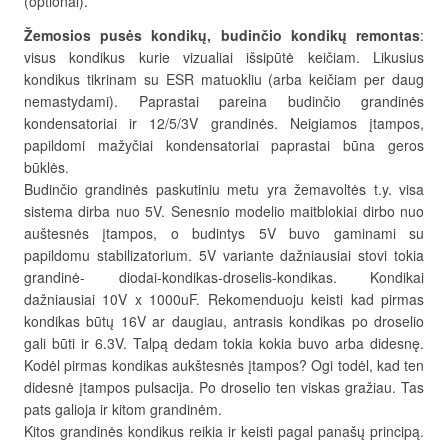
(optional).
Žemosios pusės kondikų, budinčio kondikų remontas
:
visus kondikus kurie vizualiai išsipūtė keičiam. Likusius
kondikus tikrinam su ESR matuokliu (arba keičiam per daug
nemastydami). Paprastai pareina budinčio grandinės
kondensatoriai ir 12/5/3V grandinės. Neigiamos įtampos,
papildomi mažyčiai kondensatoriai paprastai būna geros
būklės.
Budinčio grandinės paskutiniu metu yra žemavoltės t.y. visa
sistema dirba nuo 5V. Senesnio modelio maitblokiai dirbo nuo
auštesnės įtampos, o budintys 5V buvo gaminami su
papildomu stabilizatorium. 5V variante dažniausiai stovi tokia
grandinė- diodai-kondikas-droselis-kondikas. Kondikai
dažniausiai 10V x 1000uF. Rekomenduoju keisti kad pirmas
kondikas būtų 16V ar daugiau, antrasis kondikas po droselio
gali būti ir 6.3V. Talpą dedam tokia kokia buvo arba didesnę.
Kodėl pirmas kondikas aukštesnės įtampos? Ogi todėl, kad ten
didesnė įtampos pulsacija. Po droselio ten viskas gražiau. Tas
pats galioja ir kitom grandinėm.
Kitos grandinės kondikus reikia ir keisti pagal panašų principą.