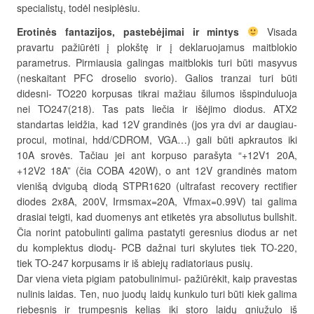
specialistų, todėl nesiplėsiu.
Erotinės fantazijos, pastebėjimai ir mintys
Visada
pravartu pažiūrėti į plokštę ir į deklaruojamus maitblokio
parametrus. Pirmiausia galingas maitblokis turi būti masyvus
(neskaitant PFC droselio svorio). Galios tranzai turi būti
didesni- TO220 korpusas tikrai mažiau šilumos išspinduluoja
nei TO247(218). Tas pats liečia ir išėjimo diodus. ATX2
standartas leidžia, kad 12V grandinės (jos yra dvi ar daugiau-
procui, motinai, hdd/CDROM, VGA…) gali būti apkrautos iki
10A srovės. Tačiau jei ant korpuso parašyta “+12V1 20A,
+12V2 18A” (čia COBA 420W), o ant 12V grandinės matom
vienišą dvigubą diodą STPR1620 (ultrafast recovery rectifier
diodes 2x8A, 200V, Irmsmax=20A, Vfmax=0.99V) tai galima
drasiai teigti, kad duomenys ant etiketės yra absoliutus bullshit.
Čia norint patobulinti galima pastatyti geresnius diodus ar net
du komplektus diodų- PCB dažnai turi skylutes tiek TO-220,
tiek TO-247 korpusams ir iš abiejų radiatoriaus pusių.
Dar viena vieta pigiam patobulinimui- pažiūrėkit, kaip pravestas
nulinis laidas. Ten, nuo juodų laidų kunkulo turi būti kiek galima
riebesnis ir trumpesnis kelias iki storo laidų gniužulo iš