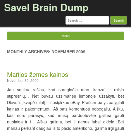
Savel Brain Dump
Search
for:
Menu
Skip to content
MONTHLY ARCHIVES: NOVEMBER 2009
Marijos žemės kainos
November 30, 2009
Jau seniau rašiau, kad sproginėja man tranzai ir reikia
stipresnių… Net buvau užsimanęs lemonoje užsakyti, bet
Dievulis įkvėpė mintį ir nusipirkau eBay. Prašom patys palyginti
kainas ir pakomentuoti. Aš pats komentuoti nebegaliu. Aišku,
kas nors parašys, kad mūsų parduotuvėje galima gauti
nuolaida ir t.t. Aišku galima, bet ji nebus labai didelė. Bet
manau perkant daugiau iš to pačio amerikono, galima irgi gauti