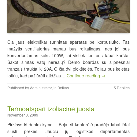
Čia jaus elektriškai surinktas aparatas be korpusiuko. Tas
mažytis ventiliatorius manau bus reikalingas, nes jei bus
konvertuojamas koks 100W, tai vistiek ten bus labai karšta.
Sakot šimtas vatų nerealų? Demo boardas su silpnesniai
tranzais traukia iki 20A. O čia dvi plokštelės. Toliau bus keletas
fotkių, kad pažiūrėti atidžiau…
Continue reading →
Published by
Administrator
, in
Betkas
.
5 Replies
Termoatspari izoliacinė juosta
November 8, 2009
Pirkinys iš dealextrymo… Beja, ši kontorėlė pradėjo labai lėtai
siusti prekes. Jaučiu jų logistikos departamentas