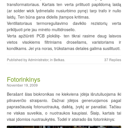
transformatoriaus. Kartais ten verta prilituoti papildomą laidą
(ar solder wick lydmetalio nusiurbimo pynę) tarp trafo ir nulio
laidų. Ten būna gana didelis įtampos kritimas.
Ventiliatoriaus termoreguliavimo daviklio rezistorių verta
priklijuoti prie jau minėto multidroselio.
Verta apžiūrėti PCB plokštę- ten tikrai rasime daug laisvos
vietos visokiems filtriniams droseliams, varistoriams ir
kondikams. Jei yra noras, trūkstamas detales galima susilituoti.
Published by
Administrator
, in
Betkas
.
37 Replies
Fotorinkinys
November 19, 2009
Berašant šias biokronikas ne kiekviena įdėja išrutuliuojama iki
pilnaverčio straipsnio. Dažnai įdėjos generuojamos pagal
paprasčiausią fotonuotrauką, daiktą, įvykį ar panašiai. Tačiau
ne viskas suveikia, o nuotraukos kaupiasi. Šiaip, kartais tai
visai įdomios nuotraukytės. Todėl ir atsirado šis fotorinkinys: