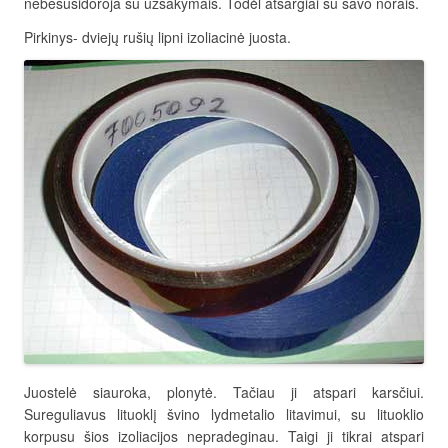
nebesusidoroja su užsakymais. Todėl atsargiai su savo norais.
Pirkinys- dviejų rušių lipni izoliacinė juosta.
Juostelė siauroka, plonytė. Tačiau ji atspari karsčiui.
Sureguliavus lituoklį švino lydmetalio litavimui, su lituoklio
korpusu šios izoliacijos nepradeginau. Taigi ji tikrai atspari