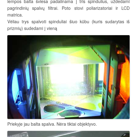
lempos balta šviesa padalinama į tris spindulius, uždedami
pagrindinių spalvų filtrai. Poto stovi poliarizatoriai ir LCD
matrica.
Vėliau trys spalvoti spinduliai šiuo kūbu (kuris sudarytas iš
prizmių) sudedami į vieną
Priekyje jau balta spalva. Nėra tiktai objektyvo.