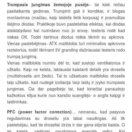
Trumpasis jungimas žemojoje pusėje
– tai kiek rečiau
pasitaikantis gedimas. Trumpinti gali ir kondikai, ir blogas
montavimas (mačiau, kaip laidelis lietė korpusą) ir pramuštas
išėjimo diodas. Praktikoje buvo pastebėtas efektas, kai diodas
atsistatydavo kai nuimdavo nuo jo srovę- testeris rodė kad
viskas OK. Todėl itartinus diodus reikia tikrinti su apkrova.
Vienas pastebėjimas- ATX maitblokis turi minimalios apkrovos
rezistorius, todėl tikrinant 3V grandinę dažniausiai testeris rodo
trumpą jungimą.
Vienas maitblokis numiro dėl to, kad sustojo ventiliatorius ir
užkaito. Kaip ne keista, labiausiai kaistanti detalė yra droselis
(multidroselis ant žiedo). Tai to užkaitusio maitblokio droselis
taip užkaito, kad nudegė izoliacija tarp laidų ir įvyko trumpasis
jungimas. Čia dar pagelbėjo tai, kad kiniečiai panaudojo
kažkokius klijus kurie nuo karsčio suanglėjo- o anglis kaipgi ir
laidininkas.
PFC (power factor correction)
… nemanau, kad pasyvus
reguliavimas su droseliu yra labai naudingas. Аš tik
pastebėjau, kad tie droseliai zirzia ir dar gana stipriai kaista. O
jei kaista, vadinasi naudojama energija veltui. Kai