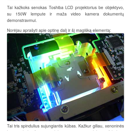
Tai kažkoks senokas Toshiba LCD projektorius be objektyvo,
su 150W lempute ir maža video kamera dokumentų
demonstravmui.
Norėjau aprašyti apie optinę dalį ir šį magišką elementą:
Tai tris spindulius sujungiantis kūbas. Kažkur giliau, xenoninės