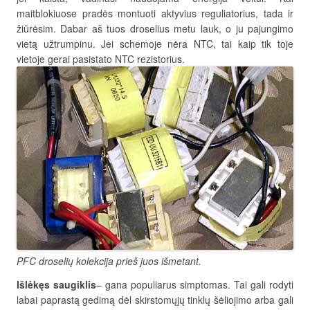
maitblokiuose pradės montuoti aktyvius reguliatorius, tada ir
žiūrėsim. Dabar aš tuos droselius metu lauk, o ju pajungimo
vietą užtrumpinu. Jei schemoje nėra NTC, tai kaip tik toje
vietoje gerai pasistato NTC rezistorius.
PFC droselių kolekcija prieš juos išmetant.
Išlėkęs saugiklis
– gana populiarus simptomas. Tai gali rodyti
labai paprastą gedimą dėl skirstomųjų tinklų šėliojimo arba gali