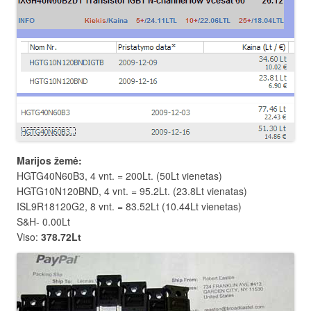
Marijos žemė:
HGTG40N60B3, 4 vnt. = 200Lt. (50Lt vienetas)
HGTG10N120BND, 4 vnt. = 95.2Lt. (23.8Lt vienatas)
ISL9R18120G2, 8 vnt. = 83.52Lt (10.44Lt vienetas)
S&H- 0.00Lt
Viso:
378.72Lt