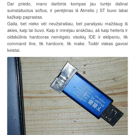
Dar priedo, mano darbinis kompas jau turėjo dalinai
suinstaliuotus softus, ir perėjimas iš Atmelio į ST buvo labai
kažkaip paprastas.
Gaila, bet nieko vėl neužsirašiau, bet parašysiu maždaug iš
akies, kaip tai buvo. Kaip ir minėjau anskčiau, aš kaip heiteris ir
oldskūlinis hardcoras nemėgstu visokių IDE ir eklipsniu, tik
command line, tik hardcore, tik make. Todėl viskas gavosi
keistai.