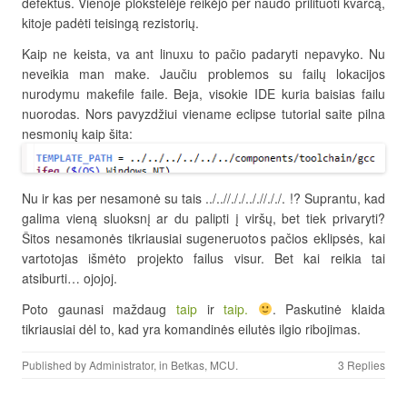
defektus. Vienoje plokštelėje reikėjo per naudo prilituoti kvarcą,
kitoje padėti teisingą rezistorių.
Kaip ne keista, va ant linuxu to pačio padaryti nepavyko. Nu
neveikia man make. Jaučiu problemos su failų lokacijos
nurodymu makefile faile. Beja, visokie IDE kuria baisias failu
nuorodas. Nors pavyzdžiui viename eclipse tutorial saite pilna
nesmonių kaip šita:
Nu ir kas per nesamonė su tais ../..//././.././/././. !? Suprantu, kad
galima vieną sluoksnį ar du palipti į viršų, bet tiek privaryti?
Šitos nesamonės tikriausiai sugeneruotos pačios eklipsės, kai
vartotojas išmėto projekto failus visur. Bet kai reikia tai
atsiburti… ojojoj.
Poto gaunasi maždaug
taip
ir
taip.
. Paskutinė klaida
tikriausiai dėl to, kad yra komandinės eilutės ilgio ribojimas.
Published by
Administrator
, in
Betkas
,
MCU
.
3 Replies