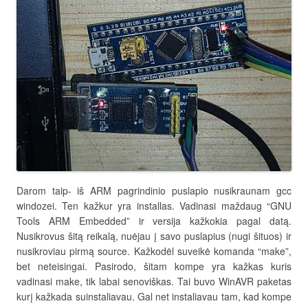
Darom taip- iš ARM pagrindinio puslapio nusikraunam gcc
windozei. Ten kažkur yra installas. Vadinasi maždaug “GNU
Tools ARM Embedded” ir versija kažkokia pagal datą.
Nusikrovus šitą reikalą, nuėjau į savo puslapius (nugi šituos) ir
nusikroviau pirmą source. Kažkodėl suveikė komanda “make”,
bet neteisingai. Pasirodo, šitam kompe yra kažkas kuris
vadinasi make, tik labai senoviškas. Tai buvo WinAVR paketas
kurį kažkada suinstaliavau. Gal net instaliavau tam, kad kompe