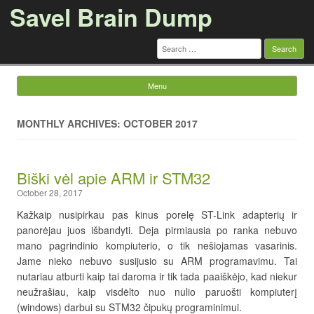
Savel Brain Dump
Search
for:
Menu
Skip to content
MONTHLY ARCHIVES: OCTOBER 2017
Biški vėl apie ARM ir STM32
October 28, 2017
Kažkaip nusipirkau pas kinus porelę ST-Link adapterių ir
panorėjau juos išbandyti. Deja pirmiausia po ranka nebuvo
mano pagrindinio kompiuterio, o tik nešiojamas vasarinis.
Jame nieko nebuvo susijusio su ARM programavimu. Tai
nutariau atburti kaip tai daroma ir tik tada paaiškėjo, kad niekur
neužrašiau, kaip visdėlto nuo nulio paruošti kompiuterį
(windows) darbui su STM32 čipukų programinimui.