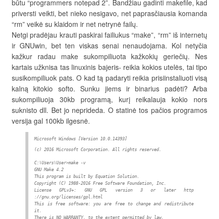
būtu “programmers notepad 2”. Bandžiau gadinti makefile, kad
priversti veikti, bet nieko nesigavo, net paprasčiausia komanda
“rm” veikė su klaidom ir net netrynė failų.
Netgi pradėjau krauti paskirai failiukus “make”, “rm” iš internetų
ir GNUwin, bet ten viskas senai nenaudojama. Kol netyčia
kažkur radau make sukompiliuota kažkokių geriečių. Nes
kartais užknisa tas linuxinis bajeris- reikia kokios utelės, tai tipo
susikompiliuok pats. O kad tą padaryti reikia prisiinstaliuoti visą
kalną kitokio softo. Sunku jiems ir binarius padėti? Arba
sukompiliuoja 30kb programą, kurį reikalauja kokio nors
suknisto dll. Bet jo neprideda. O statinė tos pačios programos
versija gal 100kb ilgesnė.
Microsoft Windows [Version 10.0.14393]
(c) 2016 Microsoft Corporation. All rights reserved.
C:\Users\User>make -v
GNU Make 4.2
This program is built by Equation Solution.
Copyright (C) 1988-2016 Free Software Foundation, Inc.
License GPLv3+: GNU GPL version 3 or later http
://gnu.org/licenses/gpl.html
This is free software: you are free to change and redistribute
it.
There is NO WARRANTY, to the extent permitted by law.