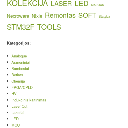
KOLEKCIJA
LED
LASER
MAISTAS
Remontas
SOFT
Necroware
Nixie
Statyba
STM32F
TOOLS
Kategorijos:
Analogue
Asmeniniai
Bambesiai
Betkas
Chemija
FPGA/CPLD
HV
Indukcinis kaitinimas
Laser Cut
Lazeriai
LED
MCU