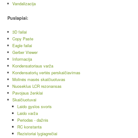
Vandalizacija
Puslapiai:
3D failai
Copy Paste
Eagle failai
Gerber Viewer
Informacija
Kondensatoriaus varža
Kondensatorių vertės perskaičiavimas
Molinės masės skaičiuotuvas
Nuoseklus LCR rezonansas
Pavojaus ženklai
Skaičiuotuvai
Laido gyslos svoris
Laido varža
Periodas - dažnis
RC konstanta
Rezistoriai lygiagrečiai