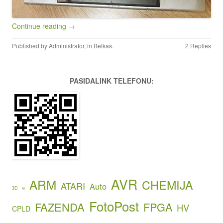
Continue reading →
Published by
Administrator
, in
Betkas
.
2 Replies
PASIDALINK TELEFONU:
AVR
ARM
CHEMIJA
ATARI
Auto
3D
AI
FotoPost
FAZENDA
FPGA
HV
CPLD