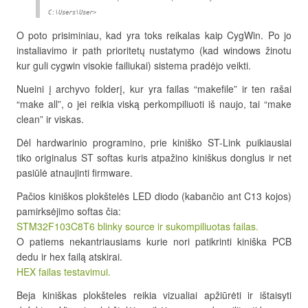
C:\Users\User>
O poto prisiminiau, kad yra toks reikalas kaip CygWin. Po jo
instaliavimo ir path prioritetų nustatymo (kad windows žinotu
kur guli cygwin visokie failiukai) sistema pradėjo veikti.
Nueini į archyvo folderį, kur yra failas “makefile” ir ten rašai
“make all”, o jei reikia viską perkompiliuoti iš naujo, tai “make
clean” ir viskas.
Dėl hardwarinio programino, prie kiniško ST-Link puikiausiai
tiko originalus ST softas kuris atpažino kiniškus donglus ir net
pasiūlė atnaujinti firmware.
Pačios kiniškos plokštelės LED diodo (kabančio ant C13 kojos)
pamirksėjimo softas čia:
STM32F103C8T6 blinky source ir sukompiliuotas failas.
O patiems nekantriausiams kurie nori patikrinti kiniška PCB
dedu ir hex failą atskirai.
HEX failas testavimui.
Beja kiniškas plokšteles reikia vizualiai apžiūrėti ir ištaisyti