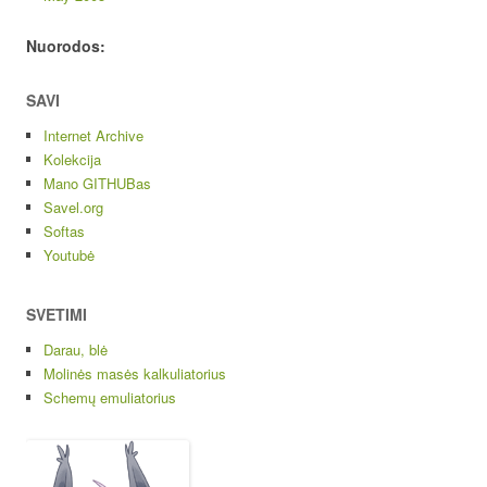
Nuorodos:
SAVI
Internet Archive
Kolekcija
Mano GITHUBas
Savel.org
Softas
Youtubė
SVETIMI
Darau, blė
Molinės masės kalkuliatorius
Schemų emuliatorius