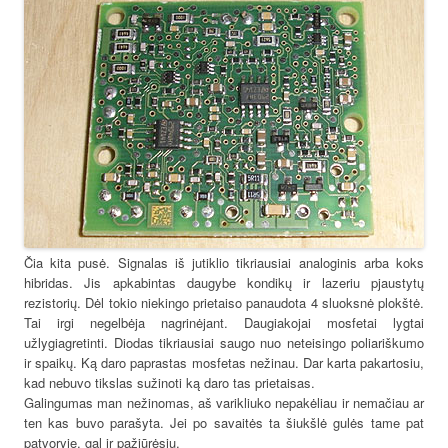
Čia kita pusė. Signalas iš jutiklio tikriausiai analoginis arba koks
hibridas. Jis apkabintas daugybe kondikų ir lazeriu pjaustytų
rezistorių. Dėl tokio niekingo prietaiso panaudota 4 sluoksnė plokštė.
Tai irgi negelbėja nagrinėjant. Daugiakojai mosfetai lygtai
užlygiagretinti. Diodas tikriausiai saugo nuo neteisingo poliariškumo
ir spaikų. Ką daro paprastas mosfetas nežinau. Dar karta pakartosiu,
kad nebuvo tikslas sužinoti ką daro tas prietaisas.
Galingumas man nežinomas, aš varikliuko nepakėliau ir nemačiau ar
ten kas buvo parašyta. Jei po savaitės ta šiukšlė gulės tame pat
patvoryje, gal ir pažiūrėsiu.