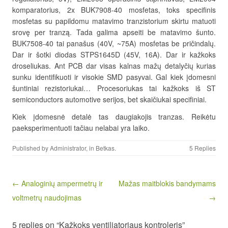
komparatorius, 2x BUK7908-40 mosfetas, toks specifinis
mosfetas su papildomu matavimo tranzistorium skirtu matuoti
srovę per tranzą. Tada galima apseiti be matavimo šunto.
BUK7508-40 tai panašus (40V, ~75A) mosfetas be pričindalų.
Dar ir šotki diodas STPS1645D (45V, 16A). Dar ir kažkoks
droseliukas. Ant PCB dar visas kalnas mažų detalyčių kurias
sunku identifikuoti ir visokie SMD pasyvai. Gal kiek įdomesni
šuntiniai rezistoriukai… Procesoriukas tai kažkoks iš ST
semiconductors automotive serijos, bet skaičiukai specifiniai.
Kiek įdomesnė detalė tas daugiakojis tranzas. Reikėtu
paeksperimentuoti tačiau nelabai yra laiko.
Published by
Administrator
, in
Betkas
.
5 Replies
Post navigation
← Analoginių ampermetrų ir
Mažas maitblokis bandymams
voltmetrų naudojimas
→
5 replies on “Kažkoks ventiliatoriaus kontroleris”