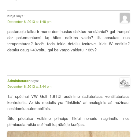
says:
ninja
December 6, 2013 at 1:48 pm
pastaruoju laiku ir mane dominusius daiktus randi/ardai? gal trumpai
dar pakomentuosi ką šitas daiktas valdo? tik apsukas nuo
temperaturos? kodėl tada tokia detaliu ivairove. kiek W variklis?
detaliu daug ~40voltu, gal be vargo valdytu ir 36v?
says:
Administrator
December 6, 2013 at 3:44 pm
Tai spėtinai VW Golf 1.6TDI aušinimo radiatoriaus ventiliatoriaus
kontroleris. Ar šis modelis yra “tinklinis” ar analoginis aš nežinau-
nesidomiu automobiliais.
Šito prietaiso veikimo principo tikrai nenoriu nagrinėtis, nes
pirmiausia reikia sužinoti ką rūkė jo kurėjas.