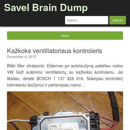
Savel Brain Dump
Search
for:
Menu
Skip to content
Kažkoks ventiliatoriaus kontroleris
December 4, 2013
Biški filler straipsnis. Eidamas po autolaužyną pakėliau rodos
VW Golf aušinimo ventiliatorių su kažkokiu kontroleriu. Jei
tiksliau, detalė BOSCH 1 137 328 616. Nukirpau kontrolerį
tolimesniui laužymui ir partempiau namo…