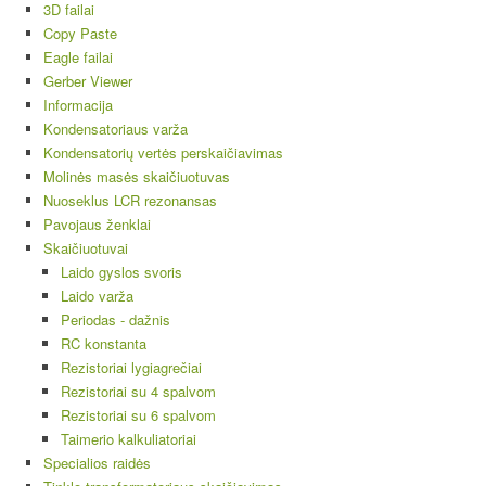
3D failai
Copy Paste
Eagle failai
Gerber Viewer
Informacija
Kondensatoriaus varža
Kondensatorių vertės perskaičiavimas
Molinės masės skaičiuotuvas
Nuoseklus LCR rezonansas
Pavojaus ženklai
Skaičiuotuvai
Laido gyslos svoris
Laido varža
Periodas - dažnis
RC konstanta
Rezistoriai lygiagrečiai
Rezistoriai su 4 spalvom
Rezistoriai su 6 spalvom
Taimerio kalkuliatoriai
Specialios raidės