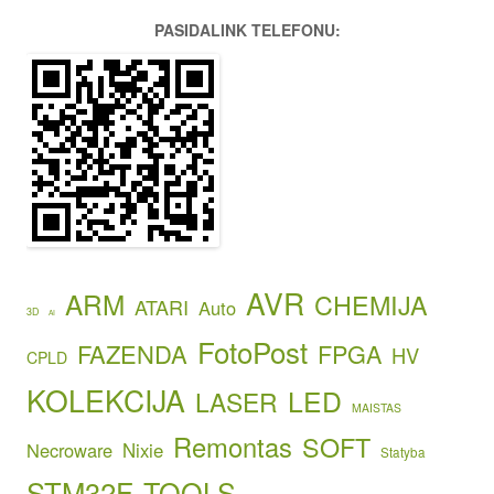
PASIDALINK TELEFONU:
AVR
ARM
CHEMIJA
ATARI
Auto
3D
AI
FotoPost
FAZENDA
FPGA
HV
CPLD
KOLEKCIJA
LED
LASER
MAISTAS
Remontas
SOFT
Necroware
Nixie
Statyba
STM32F
TOOLS