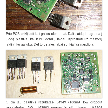
Prie PCB priklijuoti keli galios elementai. Dalis laidų integruota į
juodą plastiką, kai kurių detalių laidai užpresuoti už masyvių
laidininkų galiukų. Dėl to detalės labai sunkiai išsinarplioja.
O čia jau galutinis rezultatas- L4949 (100mA, low dropout
reguliatorius, 5V), LM2903 operacinis stiprintuvas, LM2904