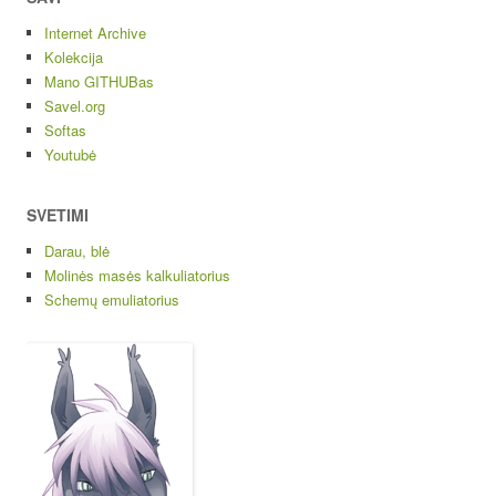
Internet Archive
Kolekcija
Mano GITHUBas
Savel.org
Softas
Youtubė
SVETIMI
Darau, blė
Molinės masės kalkuliatorius
Schemų emuliatorius