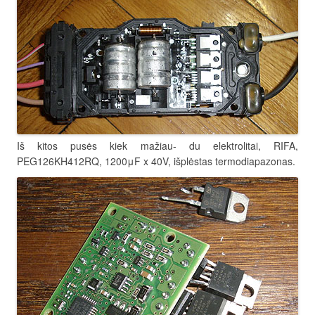
Iš kitos pusės kiek mažiau- du elektrolitai, RIFA,
PEG126KH412RQ, 1200μF x 40V, išplėstas termodiapazonas.