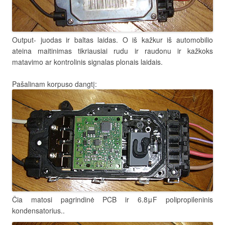
Output- juodas ir baltas laidas. O iš kažkur iš automobilio
ateina maitinimas tikriausiai rudu ir raudonu ir kažkoks
matavimo ar kontrolinis signalas plonais laidais.
Pašalinam korpuso dangtį:
Čia matosi pagrindinė PCB ir 6.8μF polipropileninis
kondensatorius..