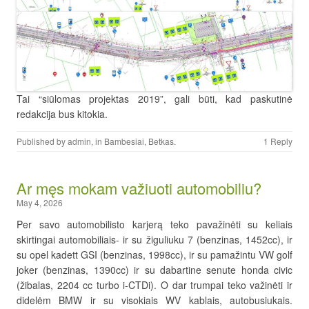
Tai “siūlomas projektas 2019”, gali būti, kad paskutinė
redakcija bus kitokia.
Published by
admin
, in
Bambesiai
,
Betkas
.
1 Reply
Ar męs mokam važiuoti automobiliu?
May 4, 2026
Per savo automobilisto karjerą teko pavažinėti su keliais
skirtingai automobiliais- ir su žiguliuku 7 (benzinas, 1452cc), ir
su opel kadett GSI (benzinas, 1998cc), ir su pamažintu VW golf
joker (benzinas, 1390cc) ir su dabartine senute honda civic
(žibalas, 2204 cc turbo i-CTDi). O dar trumpai teko važinėti ir
didelėm BMW ir su visokiais WV kablais, autobusiukais.