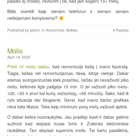
palaiko šį modelį, nežiūrint į tai, kad jam kogero 10+ metų.
Biški overkill kaip vienam telefonui ir vienam senam
nešiojamam kompiuteriui?
Published by
admin
, in
Asmeniniai
,
Betkas
.
4 Replies
Molis
April 14, 2026
Prieš 10 metų rašiau
, kad remontuoja kelią į mano fazendą.
Taigis, kelias vėl remontuojamas, tiesa, kitoje vietoje. Dabar
eismas suorganizuotas kiek prasčiau, tačiau jei nevažiuoti piko
metu, kelionės ilgis pailgėja 10 min. O jei važiuoti piko metu-
+20, +30 ir anot kai kurių važiuotojų, +60 minučių. Sako, kad iš
ryto situacija dar blogesnė. Gerai, kad mano darbo grafikas
nėra toks tikslus. Teks kaip minimum porą metų važiuoti aplink.
O dabar kelios nuotraukytės. Jau pradėjo kasti ir dabar galime
sužinoti kad slepiasi tuose forto ir Zuikinės tektoninėse
raukšlėse. Ten slepiasi superinis molis. Tai kartu paaiškina,