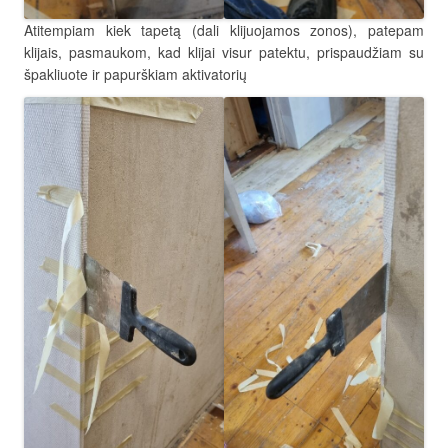
Atitempiam kiek tapetą (dali klijuojamos zonos), patepam
klijais, pasmaukom, kad klijai visur patektu, prispaudžiam su
špakliuote ir papurškiam aktivatorių