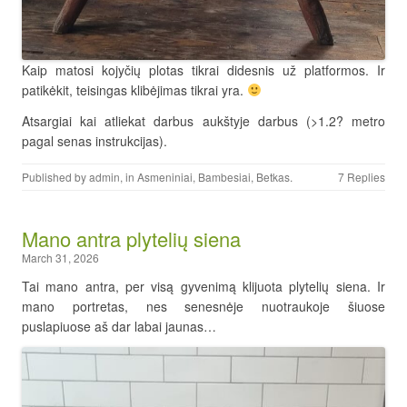
Kaip matosi kojyčių plotas tikrai didesnis už platformos. Ir
patikėkit, teisingas klibėjimas tikrai yra.
Atsargiai kai atliekat darbus aukštyje darbus (>1.2? metro
pagal senas instrukcijas).
Published by
admin
, in
Asmeniniai
,
Bambesiai
,
Betkas
.
7 Replies
Mano antra plytelių siena
March 31, 2026
Tai mano antra, per visą gyvenimą klijuota plytelių siena. Ir
mano portretas, nes senesnėje nuotraukoje šiuose
puslapiuose aš dar labai jaunas…