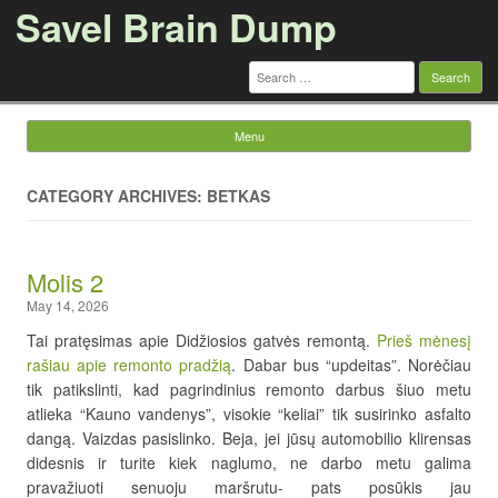
Savel Brain Dump
Search
for:
Menu
Skip to content
CATEGORY ARCHIVES: BETKAS
Molis 2
May 14, 2026
Tai pratęsimas apie Didžiosios gatvės remontą.
Prieš mėnesį
rašiau apie remonto pradžią
. Dabar bus “updeitas”. Norėčiau
tik patikslinti, kad pagrindinius remonto darbus šiuo metu
atlieka “Kauno vandenys”, visokie “keliai” tik susirinko asfalto
dangą. Vaizdas pasislinko. Beja, jei jūsų automobilio klirensas
didesnis ir turite kiek naglumo, ne darbo metu galima
pravažiuoti senuoju maršrutu- pats posūkis jau