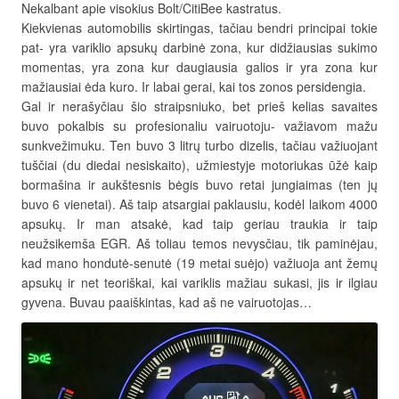
Nekalbant apie visokius Bolt/CitiBee kastratus.
Kiekvienas automobilis skirtingas, tačiau bendri principai tokie
pat- yra variklio apsukų darbinė zona, kur didžiausias sukimo
momentas, yra zona kur daugiausia galios ir yra zona kur
mažiausiai ėda kuro. Ir labai gerai, kai tos zonos persidengia.
Gal ir nerašyčiau šio straipsniuko, bet prieš kelias savaites
buvo pokalbis su profesionaliu vairuotoju- važiavom mažu
sunkvežimuku. Ten buvo 3 litrų turbo dizelis, tačiau važiuojant
tuščiai (du diedai nesiskaito), užmiestyje motoriukas ūžė kaip
bormašina ir aukštesnis bėgis buvo retai jungiaimas (ten jų
buvo 6 vienetai). Aš taip atsargiai paklausiu, kodėl laikom 4000
apsukų. Ir man atsakė, kad taip geriau traukia ir taip
neužsikemša EGR. Aš toliau temos nevysčiau, tik paminėjau,
kad mano hondutė-senutė (19 metai suėjo) važiuoja ant žemų
apsukų ir net teoriškai, kai variklis mažiau sukasi, jis ir ilgiau
gyvena. Buvau paaiškintas, kad aš ne vairuotojas…