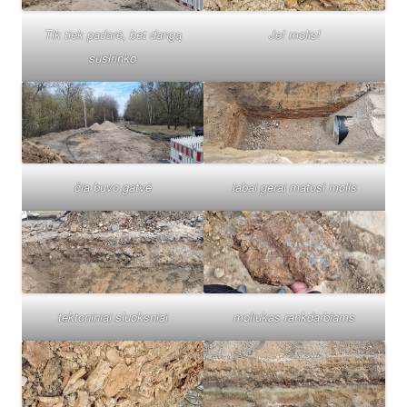
Tik tiek padarė, bet dangą
Je! molis!
susirinko
čia buvo gatvė
labai gerai matosi molis
tektoniniai sluoksniai
moliukas rankdarbiams