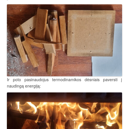
Ir poto pasinaudojus termodinamikos dėsniais paversti į
naudingą energiją: