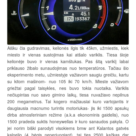
Aišku čia gudravimas, kelionės ilgis tik 45km, užmiestis, kiek
miesto ir vienas sustojimas kai atšalo variklis. Tiesa šioje
kelionėje buvo ir vienas kamštukas. Pas šitą variklį labai
priklauso žibalo sunaudojimas nuo temperatūros. Tačiau šio
eksperimento metu, užmiestyje važiavom saugiu greičiu, kartu
su kitom mašinom- nuo 105 iki 70 km/h. Mieste važiavom
griežtai pagal taisykles, nes buvo tokia nuotaika. Variklis
nečiupintas nuo savo gimino laikų, tiesa nuvažiavo nepilnus
200 megametrus. Tai kogero mažiausiai kuro vartojantis ir
daugiausia macnumo turintis motoriukas- jis iki 1500 apsukų
dirba atmosferiniam režime (a.k.a ekonominis gaidelis), nuo
1500 pradeda suktis honeywellas ir kuro sanaudos pakyla. O
jei norim biški parodyti visokiems bmw ant Kalantos gatvės
kalnelio (4 bėgis neperjungiant), tai ties 2500 kažkas dar