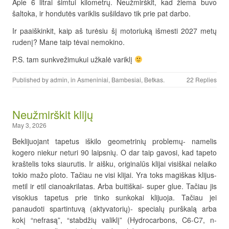
Apie 6 litrai šimtui kilometrų. Neužmirškit, kad žiema buvo
šaltoka, ir hondutės variklis sušildavo tik prie pat darbo.
Ir paaiškinkit, kaip aš turėsiu šį motoriuką išmesti 2027 metų
rudenį? Mane taip tėvai nemokino.
P.S. tam sunkvežimukui užkalė variklį
Published by
admin
, in
Asmeniniai
,
Bambesiai
,
Betkas
.
22 Replies
Neužmirškit klijų
May 3, 2026
Beklijuojant tapetus iškilo geometrinių problemų- namelis
kogero niekur neturi 90 laipsnių. O dar taip gavosi, kad tapeto
kraštelis toks siaurutis. Ir aišku, originalūs klijai visiškai nelaiko
tokio mažo ploto. Tačiau ne visi klijai. Yra toks magiškas klijus-
metil ir etil cianoakrilatas. Arba buitiškai- super glue. Tačiau jis
visokius tapetus prie tinko sunkokai klijuoja. Tačiau jei
panaudoti spartintuvą (aktyvatorių)- specialų purškalą arba
kokį “nefrasą”, “stabdžių valiklį” (Hydrocarbons, C6-C7, n-