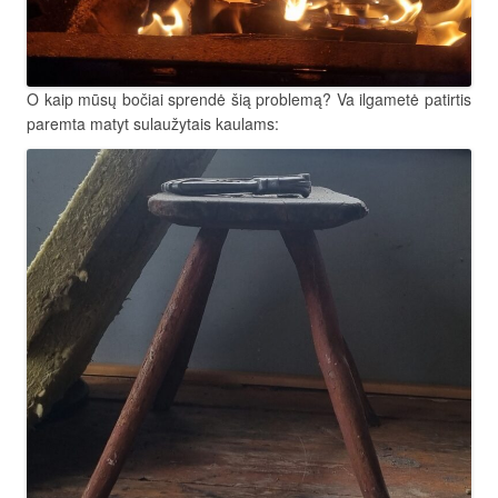
O kaip mūsų bočiai sprendė šią problemą? Va ilgametė patirtis
paremta matyt sulaužytais kaulams: