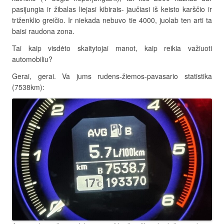
pasijungia ir žibalas liejasi kibirais- jaučiasi iš keisto karščio ir
triženklio greičio. Ir niekada nebuvo tie 4000, juolab ten arti ta
baisi raudona zona.
Tai kaip visdėto skaitytojai manot, kaip reikia važiuoti
automobiliu?
Gerai, gerai. Va jums rudens-žiemos-pavasario statistika
(7538km):