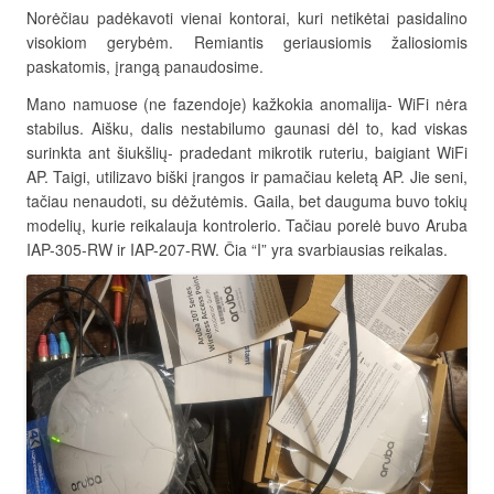
Norėčiau padėkavoti vienai kontorai, kuri netikėtai pasidalino
visokiom gerybėm. Remiantis geriausiomis žaliosiomis
paskatomis, įrangą panaudosime.
Mano namuose (ne fazendoje) kažkokia anomalija- WiFi nėra
stabilus. Aišku, dalis nestabilumo gaunasi dėl to, kad viskas
surinkta ant šiukšlių- pradedant mikrotik ruteriu, baigiant WiFi
AP. Taigi, utilizavo biški įrangos ir pamačiau keletą AP. Jie seni,
tačiau nenaudoti, su dėžutėmis. Gaila, bet dauguma buvo tokių
modelių, kurie reikalauja kontrolerio. Tačiau porelė buvo Aruba
IAP-305-RW ir IAP-207-RW. Čia “I” yra svarbiausias reikalas.