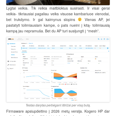
Lygtai veikia. Tik reikia maitblokius susirasti. Ir visai gerai
veikia- tikriausiai pagaliau veiks visuose kambariuoe vienodai,
bet trukdymo. Ir gal kaimynus slopins
Vienas AP, jei
pastatyti tolimiausiam kampe, o pats nueini į kitą- tolimiausią
kampą jau nepramuša. Bet du AP turi susijungti į “mesh”.
Testas darytas perbėgant ištrižai per visą butą.
Firmaware apsiupdeitino į 2026 metų versija. Kogero HP dar