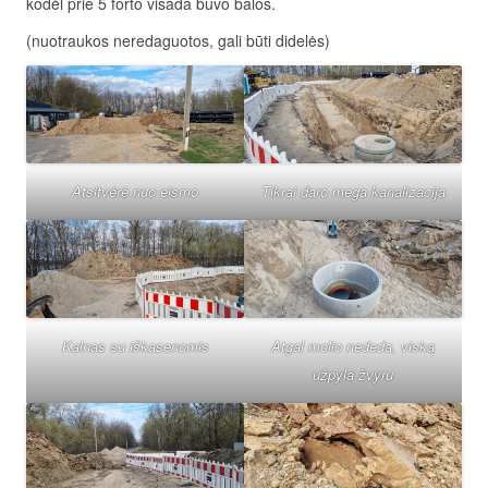
kodėl prie 5 forto visada buvo balos.
(nuotraukos neredaguotos, gali būti didelės)
Atsitvėrė nuo eismo
Tikrai daro mega kanalizacija
Kalnas su iškasenomis
Atgal molio nededa, viską
užpyla žvyru