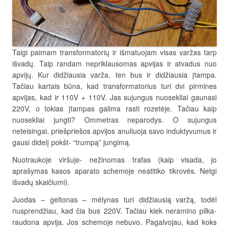
Taigi paimam transformatorių ir išmatuojam visas varžas tarp
išvadų. Taip randam nepriklausomas apvijas ir atvadus nuo
apvijų. Kur didžiausia varža, ten bus ir didžiausia įtampa.
Tačiau kartais būna, kad transformatorius turi dvi pirmines
apvijas, kad ir 110V + 110V. Jas sujungus nuosekliai gaunasi
220V, o tokias įtampas galima rasti rozetėje. Tačiau kaip
nuosekliai jungti? Ommetras neparodys. O sujungus
neteisingai, priešpriešos apvijos anuliuoja savo induktyvumus ir
gausi didelį pokšt- “trumpą” jungimą.
Nuotraukoje viršuje- nežinomas trafas (kaip visada, jo
aprašymas kasos aparato schemoje neatitiko tikrovės. Netgi
išvadų skaičiumi).
Juodas – geltonas – mėlynas turi didžiausią varžą, todėl
nusprendžiau, kad čia bus 220V. Tačiau kiek neramino pilka-
raudona apvija. Jos schemoje nebuvo. Pagalvojau, kad koks