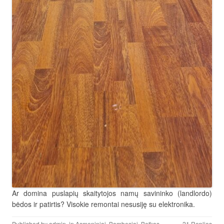
Ar domina puslapių skaitytojos namų savininko (landlordo)
bėdos ir patirtis? Visokie remontai nesusiję su elektronika.
Published by
admin
, in
Asmeniniai
,
Bambesiai
,
Betkas
.
21 Replies