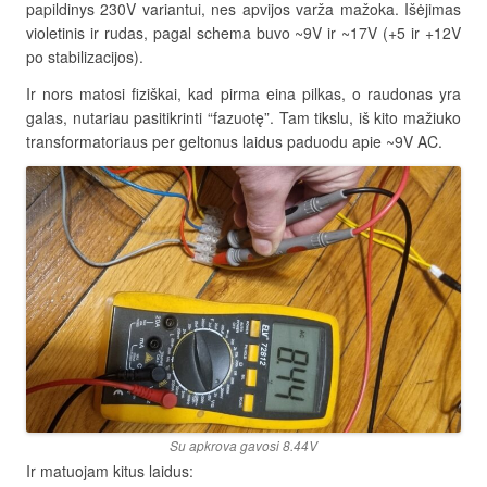
papildinys 230V variantui, nes apvijos varža mažoka. Išėjimas
violetinis ir rudas, pagal schema buvo ~9V ir ~17V (+5 ir +12V
po stabilizacijos).
Ir nors matosi fiziškai, kad pirma eina pilkas, o raudonas yra
galas, nutariau pasitikrinti “fazuotę”. Tam tikslu, iš kito mažiuko
transformatoriaus per geltonus laidus paduodu apie ~9V AC.
Su apkrova gavosi 8.44V
Ir matuojam kitus laidus: