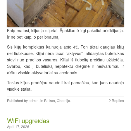
Kaip matosi, klijuoja stipriai. Špakliuotė irgi pakeliui prisiklijuoja.
Ir ne bet kaip, o per briauną.
Šis klijų komplektas kainuoja apie 4€. Ten tikrai daugiau klijų
nei tiubikuose. Klijai nėra labai “aktyvūs”- atidarytas buteliukas
stovi nuo praeitos vasaros. Klijai iš tiubelių greičiau užkietėja.
Svarbu, kad į buteliuką nepatektu drėgmė ir nešvarumai. Ir
aišku visokie aktyvatoriai su acetonais.
Tokius klijus pradėjau naudoti kai pamačiau, kad juos naudoja
visokie staliai.
Published by
admin
, in
Betkas
,
Chemija
.
2 Replies
WiFi upgreidas
April 17, 2026