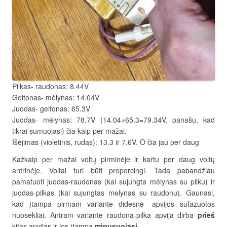
Pilkas- raudonas: 8.44V
Geltonas- mėlynas: 14.04V
Juodas- geltonas: 65.3V
Juodas- mėlynas: 78.7V (14.04+65.3=79.34V, panašu, kad
tikrai sumuojasi) čia kaip per mažai.
Išėjimas (violetinis, rudas): 13.3 ir 7.6V. O čia jau per daug
Kažkaip per mažai voltų pirminėje ir kartu per daug voltų
antrinėje. Voltai turi būti proporcingi. Tada pabandžiau
pamatuoti juodas-raudonas (kai sujungta mėlynas su pilku) ir
juodas-pilkas (kai sujungtas melynas su raudonu). Gaunasi,
kad įtampa pirmam variante didesnė- apvijos sufazuotos
nuosekliai. Antram variante raudona-pilka apvija dirba
prieš
kitas apvijas ir jos įtampa
minusuojasi
.