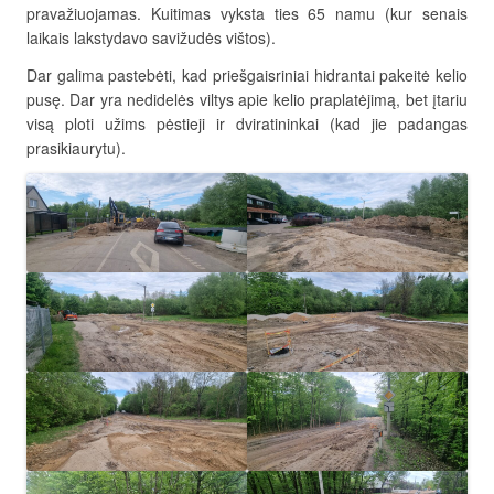
pravažiuojamas. Kuitimas vyksta ties 65 namu (kur senais
laikais lakstydavo savižudės vištos).
Dar galima pastebėti, kad priešgaisriniai hidrantai pakeitė kelio
pusę. Dar yra nedidelės viltys apie kelio praplatėjimą, bet įtariu
visą ploti užims pėstieji ir dviratininkai (kad jie padangas
prasikiaurytu).