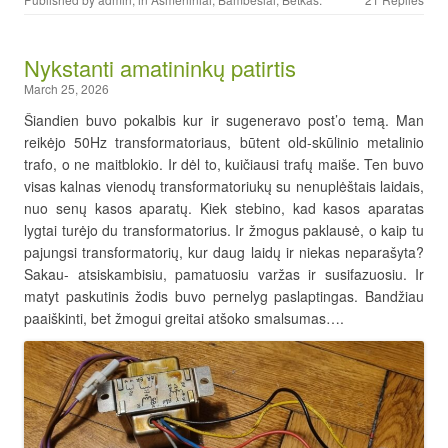
Nykstanti amatininkų patirtis
March 25, 2026
Šiandien buvo pokalbis kur ir sugeneravo post’o temą. Man
reikėjo 50Hz transformatoriaus, būtent old-skūlinio metalinio
trafo, o ne maitblokio. Ir dėl to, kuičiausi trafų maiše. Ten buvo
visas kalnas vienodų transformatoriukų su nenuplėštais laidais,
nuo senų kasos aparatų. Kiek stebino, kad kasos aparatas
lygtai turėjo du transformatorius. Ir žmogus paklausė, o kaip tu
pajungsi transformatorių, kur daug laidų ir niekas neparašyta?
Sakau- atsiskambisiu, pamatuosiu varžas ir susifazuosiu. Ir
matyt paskutinis žodis buvo pernelyg paslaptingas. Bandžiau
paaiškinti, bet žmogui greitai atšoko smalsumas….