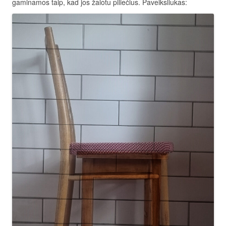
gaminamos taip, kad jos žalotu piliečius. Paveiksliukas: