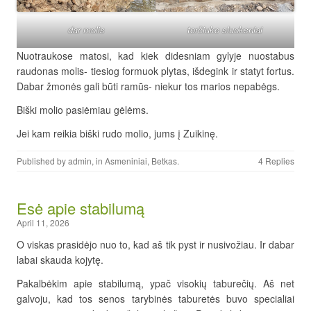
dar molis
torčiuko sluoksniai
Nuotraukose matosi, kad kiek didesniam gylyje nuostabus
raudonas molis- tiesiog formuok plytas, išdegink ir statyt fortus.
Dabar žmonės gali būti ramūs- niekur tos marios nepabėgs.
Biški molio pasiėmiau gėlėms.
Jei kam reikia biški rudo molio, jums į Zuikinę.
Published by
admin
, in
Asmeniniai
,
Betkas
.
4 Replies
Esė apie stabilumą
April 11, 2026
O viskas prasidėjo nuo to, kad aš tik pyst ir nusivožiau. Ir dabar
labai skauda kojytę.
Pakalbėkim apie stabilumą, ypač visokių taburečių. Aš net
galvoju, kad tos senos tarybinės taburetės buvo specialiai