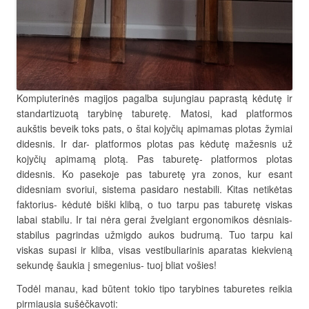
Kompiuterinės magijos pagalba sujungiau paprastą kėdutę ir
standartizuotą tarybinę taburetę. Matosi, kad platformos
aukštis beveik toks pats, o štai kojyčių apimamas plotas žymiai
didesnis. Ir dar- platformos plotas pas kėdutę mažesnis už
kojyčių apimamą plotą. Pas taburetę- platformos plotas
didesnis. Ko pasekoje pas taburetę yra zonos, kur esant
didesniam svoriui, sistema pasidaro nestabili. Kitas netikėtas
faktorius- kėdutė biški klibą, o tuo tarpu pas taburetę viskas
labai stabilu. Ir tai nėra gerai žvelgiant ergonomikos dėsniais-
stabilus pagrindas užmigdo aukos budrumą. Tuo tarpu kai
viskas supasi ir kliba, visas vestibuliarinis aparatas kiekvieną
sekundę šaukia į smegenius- tuoj bliat vošies!
Todėl manau, kad būtent tokio tipo tarybines taburetes reikia
pirmiausia sušėčkavoti: