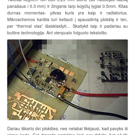
panašaus i 0.3 mm) ir žingsnis tarp kojyčių lygiai 0.5mm. Kitas
durnas momentas- pilvas kuris yra kaip ir radiatorius.
Mikroschemos karštis turi keliauti į spausdintą plokštę ir ten,
per “thermal vias” išsisklaidyti… Skaitykit taip ir padariau su
buitine technologija. Ant vienpusio folguoto tekstolito.
Dariau iškarto dvi plokštes, nes nelabai tikėjausi, kad pavyks iš