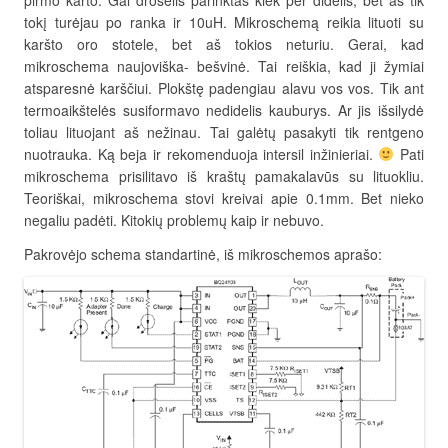
pirmo karto. Gal droselis parinktas kiek per didelis, bet aš tik
tokį turėjau po ranka ir 10uH. Mikroschemą reikia lituoti su
karšto oro stotele, bet aš tokios neturiu. Gerai, kad
mikroschema naujoviška- bešvinė. Tai reiškia, kad ji žymiai
atsparesnė karščiui. Plokštę padengiau alavu vos vos. Tik ant
termoaikštelės susiformavo nedidelis kauburys. Ar jis išsilydė
toliau lituojant aš nežinau. Tai galėtų pasakyti tik rentgeno
nuotrauka. Ką beja ir rekomenduoja intersil inžinieriai.
Pati
mikroschema prisilitavo iš kraštų pamakalavūs su lituokliu.
Teoriškai, mikroschema stovi kreivai apie 0.1mm. Bet nieko
negaliu padėti. Kitokių problemų kaip ir nebuvo.
Pakrovėjo schema standartinė, iš mikroschemos aprašo: