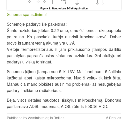
Schema spausdinimui
Schemoje padaryti šie pakeitimai:
Šunto rezistorius įdėtas 0.22 omo, o ne 0.1 omo. Toks papuolė
po ranka. Ko pasekoje turėjo nukristi krovimo srovė. Dabar
srovė kraunant vieną akumą yra 0.7A
Vietoje termorezistoriaus ir jam priklausomo įtampos daliklio
pastatytas paprasčiausias kintamas rezistorius. Gal ateityje aš
padarysiu viską teisingai.
Schemos įėjimo įtampa nuo 5 iki 16V. Maitinant nuo 15 šaltinio
kažkotai labai įkaista mikroschema. Nuo 5 voltų- tik kiek šilta.
Manau čia mano plokštės aušinimo problema- aš nesugebėjau
padaryti reikiamo radiatoriaus.
Beja, visos detalės naudotos, išskyrūs mikroschemą. Donorais
pasitarnavo ADSL modemas, ADSL rūteris ir SCSI HDD.
Published by
Administrator
, in
Betkas
.
6 Replies