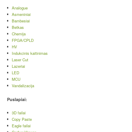
Analogue
Asmeniniai
Bambesiai
Betkas
Chemija
FPGA/CPLD
HV
Indukcinis kaitinimas
Laser Cut
Lazeriai
LED
MCU
Vandalizacija
Puslapiai:
3D failai
Copy Paste
Eagle failai