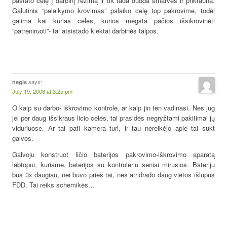
pastato celę į darbinį režimą ir tik tada duoda smarvės ir prikrauna.
Galutinis “palaikymo krovimas” palaiko celę top pakrovime, todėl
galima kai kurias celes, kurios mėgsta pačios išsikrovinėti
“patreniruoti”- tai atsistado kiektai darbinės talpos.
says:
negis
July 19, 2008 at 3:25 pm
O kaip su darbo- iškrovimo kontrole, ar kaip jin ten vadinasi. Nes jug
jei per daug išsikraus licio celės, tai prasidės negryžtami pakitimai jų
viduriuose. Ar tai pati kamera turi, ir tau nereikėjo apie tai sukt
galvos.
Galvoju konstruot ličio baterijos pakrovimo-iškrovimo aparatą
labtopui, kuriame, baterijos su kontroleriu seniai mirusios. Bateriju
bus 3x daugiau, nei buvo prieš tai, nes atridrado daug vietos išlupus
FDD. Tai reiks schemikės…