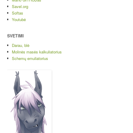
Savel.org
Softas
Youtubė
SVETIMI
Darau, blė
Molinės masės kalkuliatorius
Schemų emuliatorius