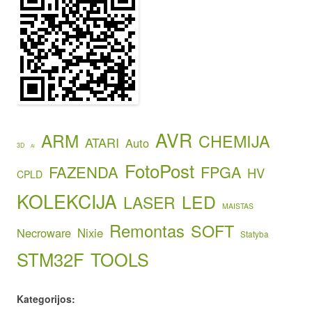
AVR
ARM
CHEMIJA
ATARI
Auto
3D
AI
FotoPost
FAZENDA
FPGA
HV
CPLD
KOLEKCIJA
LED
LASER
MAISTAS
Remontas
SOFT
Necroware
Nixie
Statyba
STM32F
TOOLS
Kategorijos: