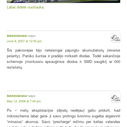
Labai didelė nuotrauka
.
says:
Administrator
June 9, 2007 at 12:00 pm
Šis pakrovėjas bijo neteisingai pajungtu akumuliatorių (reverse
polarity). Parūko šuntas ir pradėjo mirksėti diodas. Todėl sekančioje
schemoje įmontuosiu apsauginius diodus ir SMD saugiklį ar 000
rezistorių.
says:
Administrator
May 12, 2008 at 7:40 pm
Po ~ metų eksplotacijos (dijodų nedėjau) galiu pridurti, kad
mikroschema labai gera- ji savo protingu krovimu sugeba atgaivinti
“mirusius” akumus. Savo “precharge” režimu per kelias valandas