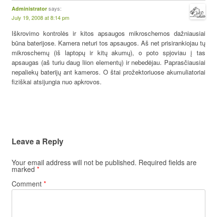
says:
Administrator
July 19, 2008 at 8:14 pm
Iškrovimo kontrolės ir kitos apsaugos mikroschemos dažniausiai
būna baterijose. Kamera neturi tos apsaugos. Aš net prisirankiojau tų
mikroschemų (iš laptopų ir kitų akumų), o poto spjoviau į tas
apsaugas (aš turiu daug liion elementų) ir nebedėjau. Paprasčiausiai
nepaliekų baterijų ant kameros. O štai prožektoriuose akumuliatoriai
fiziškai atsijungia nuo apkrovos.
Leave a Reply
Your email address will not be published.
Required fields are
marked
*
Comment
*