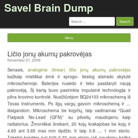
Savel Brain Dump
Search
for:
Menu
Skip to content
Ličio jonų akumų pakrovėjas
November 21, 2006
Senasis,
analoginis (linear) ličio jonų akumų pakrovėjas
kažkaip mistiškai ėmė ir sprogo- tiesiog atsirado skylutė
mikroschemoje. Baterijos nusėdo ir teko pasidaryti naują
pakrovėją. Šį kartą buvo pasirinkta impulsinė technologija ir
pilna krovimo kontrolė. Nusižiūrėjom BQ24103 mikroschemą iš
Texas Instruments. Po ilgų vargų gavom mikroschemą ir …
išsigandom. Mikroschema be kojyčių, taip vadinamas “Quad
Flatpack No-Lead (QFN)” su pilvelių maudojamu kaip
radiatorius. Žmoniškai šnekant, 20 kojų krakajobas be kojų ir
4.65 ant 3.65 max mm dydžio. Ir taip 0.8 … 1 mm storio.
Takeliai kojytėm turi būti 0,23 mm storio (aš naudojau kažką