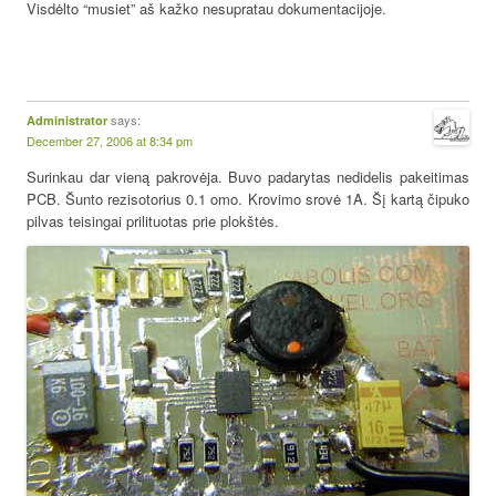
Visdėlto “musiet” aš kažko nesupratau dokumentacijoje.
says:
Administrator
December 27, 2006 at 8:34 pm
Surinkau dar vieną pakrovėja. Buvo padarytas nedidelis pakeitimas
PCB. Šunto rezisotorius 0.1 omo. Krovimo srovė 1A. Šį kartą čipuko
pilvas teisingai prilituotas prie plokštės.