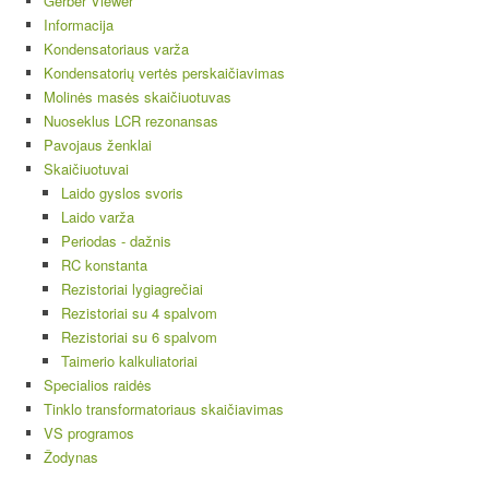
Gerber Viewer
Informacija
Kondensatoriaus varža
Kondensatorių vertės perskaičiavimas
Molinės masės skaičiuotuvas
Nuoseklus LCR rezonansas
Pavojaus ženklai
Skaičiuotuvai
Laido gyslos svoris
Laido varža
Periodas - dažnis
RC konstanta
Rezistoriai lygiagrečiai
Rezistoriai su 4 spalvom
Rezistoriai su 6 spalvom
Taimerio kalkuliatoriai
Specialios raidės
Tinklo transformatoriaus skaičiavimas
VS programos
Žodynas