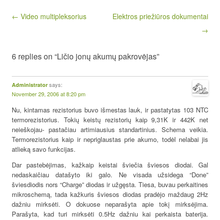
Post navigation
← Video multipleksorius
Elektros priežiūros dokumentai
→
6 replies on “Ličio jonų akumų pakrovėjas”
says:
Administrator
November 29, 2006 at 8:20 pm
Nu, kintamas rezistorius buvo išmestas lauk, ir pastatytas 103 NTC
termorezistorius. Tokių keistų rezistorių kaip 9,31K ir 442K net
neieškojau- pastačiau artimiausius standartinius. Schema veikia.
Termorezistorius kaip ir nepriglaustas prie akumo, todėl nelabai jis
atlieką savo funkcijas.
Dar pastebėjimas, kažkaip keistai šviečia šviesos diodai. Gal
nedaskaičiau datašyto iki galo. Ne visada užsidega “Done”
šviesdiodis nors “Charge” diodas ir užgęsta. Tiesa, buvau perkaitines
mikroschemą, tada kažkuris šviesos diodas pradėjo maždaug 2Hz
dažniu mirksėti. O dokuose neparašyta apie tokį mirksėjima.
Parašyta, kad turi mirksėti 0.5Hz dažniu kai perkaista baterija.