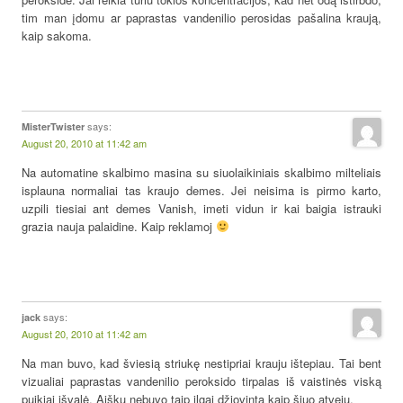
tim man įdomu ar paprastas vandenilio perosidas pašalina kraują,
kaip sakoma.
says:
MisterTwister
August 20, 2010 at 11:42 am
Na automatine skalbimo masina su siuolaikiniais skalbimo milteliais
isplauna normaliai tas kraujo demes. Jei neisima is pirmo karto,
uzpili tiesiai ant demes Vanish, imeti vidun ir kai baigia istrauki
grazia nauja palaidine. Kaip reklamoj
says:
jack
August 20, 2010 at 11:42 am
Na man buvo, kad šviesią striukę nestipriai krauju ištepiau. Tai bent
vizualiai paprastas vandenilio peroksido tirpalas iš vaistinės viską
puikiai išvalė. Aišku nebuvo taip ilgai džiovinta kaip šiuo atveju.