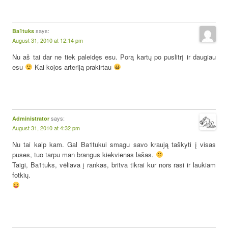
says:
Ba1tuks
August 31, 2010 at 12:14 pm
Nu aš tai dar ne tiek paleidęs esu. Porą kartų po puslitrį ir daugiau
esu
Kai kojos arteriją prakirtau
says:
Administrator
August 31, 2010 at 4:32 pm
Nu tai kaip kam. Gal Ba1tukui smagu savo kraują taškyti į visas
puses, tuo tarpu man brangus kiekvienas lašas.
Taigi, Ba1tuks, vėliava į rankas, britva tikrai kur nors rasi ir laukiam
fotkių.