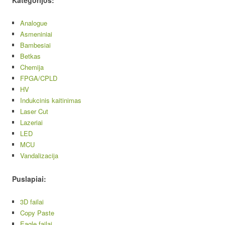
Kategorijos:
Analogue
Asmeniniai
Bambesiai
Betkas
Chemija
FPGA/CPLD
HV
Indukcinis kaitinimas
Laser Cut
Lazeriai
LED
MCU
Vandalizacija
Puslapiai:
3D failai
Copy Paste
Eagle failai