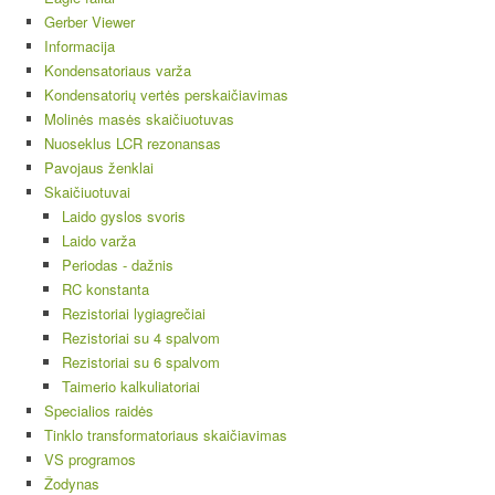
Gerber Viewer
Informacija
Kondensatoriaus varža
Kondensatorių vertės perskaičiavimas
Molinės masės skaičiuotuvas
Nuoseklus LCR rezonansas
Pavojaus ženklai
Skaičiuotuvai
Laido gyslos svoris
Laido varža
Periodas - dažnis
RC konstanta
Rezistoriai lygiagrečiai
Rezistoriai su 4 spalvom
Rezistoriai su 6 spalvom
Taimerio kalkuliatoriai
Specialios raidės
Tinklo transformatoriaus skaičiavimas
VS programos
Žodynas