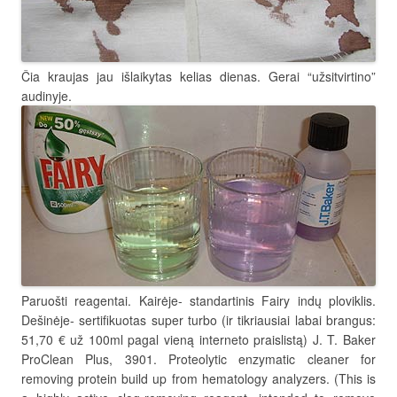
Čia kraujas jau išlaikytas kelias dienas. Gerai “užsitvirtino”
audinyje.
Paruošti reagentai. Kairėje- standartinis Fairy indų ploviklis.
Dešinėje- sertifikuotas super turbo (ir tikriausiai labai brangus:
51,70 € už 100ml pagal vieną interneto praislistą) J. T. Baker
ProClean Plus, 3901. Proteolytic enzymatic cleaner for
removing protein build up from hematology analyzers. (This is