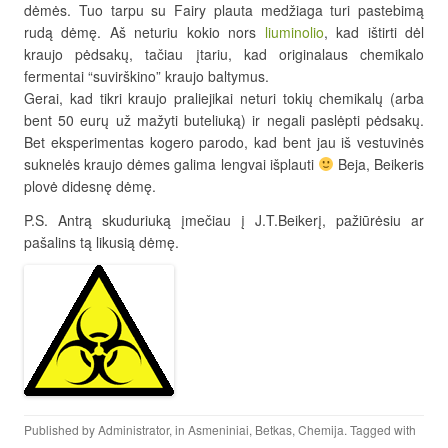
dėmės. Tuo tarpu su Fairy plauta medžiaga turi pastebimą
rudą dėmę. Aš neturiu kokio nors
liuminolio
, kad ištirti dėl
kraujo pėdsakų, tačiau įtariu, kad originalaus chemikalo
fermentai “suvirškino” kraujo baltymus.
Gerai, kad tikri kraujo praliejikai neturi tokių chemikalų (arba
bent 50 eurų už mažyti buteliuką) ir negali paslėpti pėdsakų.
Bet eksperimentas kogero parodo, kad bent jau iš vestuvinės
suknelės kraujo dėmes galima lengvai išplauti
Beja, Beikeris
plovė didesnę dėmę.
P.S. Antrą skuduriuką įmečiau į J.T.Beikerį, pažiūrėsiu ar
pašalins tą likusią dėmę.
Published by
Administrator
, in
Asmeniniai
,
Betkas
,
Chemija
. Tagged with