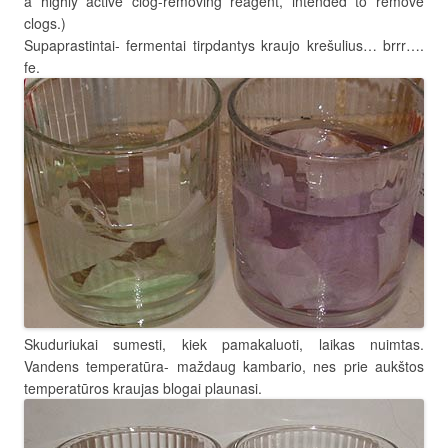
a highly active clog-removing reagent, intended to remove
clogs.)
Supaprastintai- fermentai tirpdantys kraujo krešulius… brrr….
fe.
Skuduriukai sumesti, kiek pamakaluoti, laikas nuimtas.
Vandens temperatūra- maždaug kambario, nes prie aukštos
temperatūros kraujas blogai plaunasi.