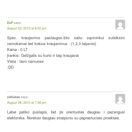
says:
ExP
August 22, 2010 at 8:02 pm
Spec. kraujavimo paslaugos.šito saito sąvininkui suteiksim
nemokamai bet kokius kraujavimus : (1,2,3 laipsnio)
Kaina : 0 LT
Įrankis: Gelžgalis su kurio ir taip kraujavai
Vieta : tavo namuose
:DD
says:
zaliukas
August 28, 2010 at 7:48 pm
Labai patiko puslapis, bet jis orentuotas daugiau i pazengusi
elektonika. Noretusi daugiau straipsniu su paprastuciais proektais.