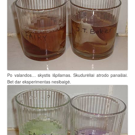
Po valandos… skystis išpilamas. Skudurėliai atrodo panašiai.
Bet dar eksperimentas nesibaigė.