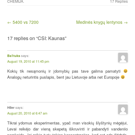
CHEMIJA
.
17 Replies
Post navigation
← 5400 vs 7200
Medinės knygų lentynos →
17 replies on “CSI: Kaunas”
says:
Ba1tuks
August 19, 2010 at 11:45 pm
Kokių tik nesąmonių ir įdomybių pas tave galima pamatyti
Analogų neturintis puslapis, bent jau Lietuvoje arba net Europoje
says:
H8er
August 20, 2010 at 6:47 am
Tikrai ydomus eksperimentas, ypač man visokių šlyštynių mėgėjui,
Levai reikėjo dar vieną skepetą iškruvinti ir pabandyti vandeniio
perokside. Jai reikia turiu tokios koncentracijos, kad net odą ištirbdo,