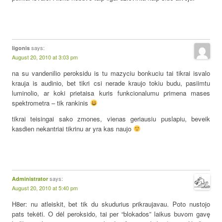
says:
ligonis
August 20, 2010 at 3:03 pm
na su vandenilio peroksidu is tu mazyciu bonkuciu tai tikrai isvalo
krauja is audinio, bet tikri csi nerade kraujo tokiu budu, pasiimtu
luminolio, ar koki prietaisa kuris funkcionalumu primena mases
spektrometra – tik rankinis
tikrai teisingai sako zmones, vienas geriausiu puslapiu, beveik
kasdien nekantriai tikrinu ar yra kas naujo
says:
Administrator
August 20, 2010 at 5:40 pm
H8er: nu atleiskit, bet tik du skudurius prikraujavau. Poto nustojo
pats tekėti. O dėl peroksido, tai per “blokados” laikus buvom gavę