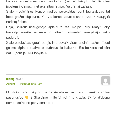
bačkas aliuminines nuo peroksido (benzui laikyti), tai likučius
išpylėm į kiemą… net aksfaltas ištirpo. Va čia tai zaraza.
Šiaip medicininės koncentracijos peroksidas bent jau zaizdas tai
labai gražiai išplauna. Kiti va komentaruose sako, kad ir kraują iš
audinių šalina.
Beja, Beikeris nesugebėjo išplauti to kas liko po Fairy. Matyt Fairy
kažkaip pakeitė baltymus ir Beikerio fermentai nesugebėjo nieko
padaryti.
Šiaip peroksidas gerai, bet jis ima beveik visus audinių dažus. Todėl
galima išplauti spalvotus audinius iki baltumo. Šis beikeris neliečia
dažų (bent jau kur išpyliau).
says:
kionig
August 21, 2010 at 12:57 am
O priciom cia Fairy ? Juk jis riebalams, ar mano chemijos zinios
pasenusios
? Skalbimo milteliai irgi ima krauja, tik jei didesne
deme, iseina ne per viena karta.