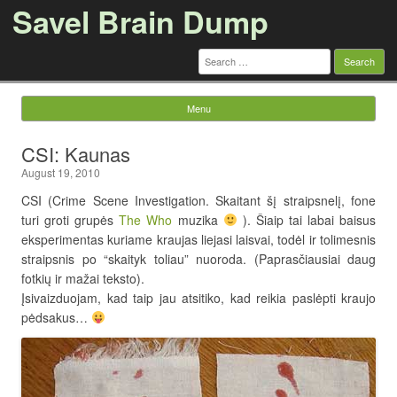
Savel Brain Dump
Search
for:
Menu
Skip to content
CSI: Kaunas
August 19, 2010
CSI (Crime Scene Investigation. Skaitant šį straipsnelį, fone
turi groti grupės
The Who
muzika
). Šiaip tai labai baisus
eksperimentas kuriame kraujas liejasi laisvai, todėl ir tolimesnis
straipsnis po “skaityk toliau” nuoroda. (Paprasčiausiai daug
fotkių ir mažai teksto).
Įsivaizduojam, kad taip jau atsitiko, kad reikia paslėpti kraujo
pėdsakus…