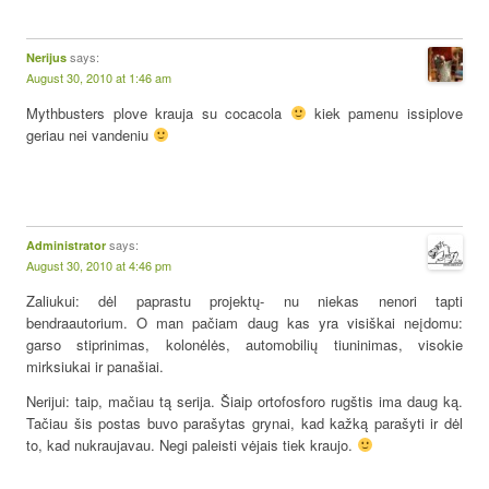
says:
Nerijus
August 30, 2010 at 1:46 am
Mythbusters plove krauja su cocacola
kiek pamenu issiplove
geriau nei vandeniu
says:
Administrator
August 30, 2010 at 4:46 pm
Zaliukui: dėl paprastu projektų- nu niekas nenori tapti
bendraautorium. O man pačiam daug kas yra visiškai neįdomu:
garso stiprinimas, kolonėlės, automobilių tiuninimas, visokie
mirksiukai ir panašiai.
Nerijui: taip, mačiau tą serija. Šiaip ortofosforo rugštis ima daug ką.
Tačiau šis postas buvo parašytas grynai, kad kažką parašyti ir dėl
to, kad nukraujavau. Negi paleisti vėjais tiek kraujo.