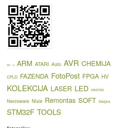
AVR
ARM
CHEMIJA
ATARI
Auto
3D
AI
FotoPost
FAZENDA
FPGA
HV
CPLD
KOLEKCIJA
LED
LASER
MAISTAS
Remontas
SOFT
Necroware
Nixie
Statyba
STM32F
TOOLS