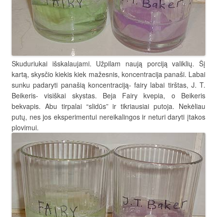
Skuduriukai išskalaujami. Užpilam naują porciją valiklių. Šį
kartą, skysčio kiekis kiek mažesnis, koncentracija panaši. Labai
sunku padaryti panašią koncentraciją- fairy labai tirštas, J. T.
Beikeris- visiškai skystas. Beja Fairy kvepia, o Beikeris
bekvapis. Abu tirpalai “slidūs” ir tikriausiai putoja. Nekėliau
putų, nes jos eksperimentui nereikalingos ir neturi daryti įtakos
plovimui.