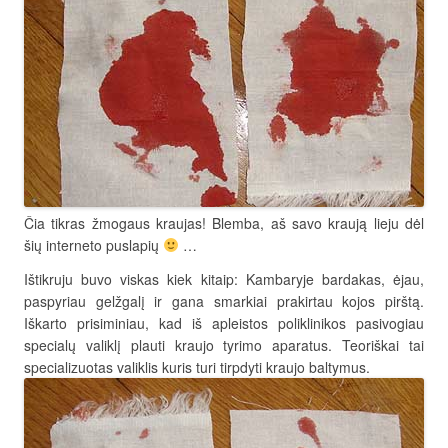
Čia tikras žmogaus kraujas! Blemba, aš savo kraują lieju dėl
šių interneto puslapių
…
Ištikruju buvo viskas kiek kitaip: Kambaryje bardakas, ėjau,
paspyriau gelžgalį ir gana smarkiai prakirtau kojos pirštą.
Iškarto prisiminiau, kad iš apleistos poliklinikos pasivogiau
specialų valiklį plauti kraujo tyrimo aparatus. Teoriškai tai
specializuotas valiklis kuris turi tirpdyti kraujo baltymus.