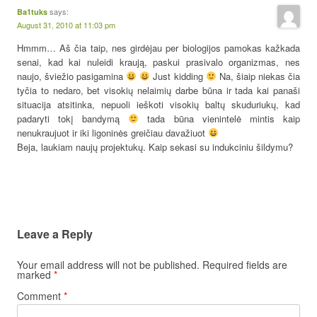
says:
Ba1tuks
August 31, 2010 at 11:03 pm
Hmmm… Aš čia taip, nes girdėjau per biologijos pamokas kažkada
senai, kad kai nuleidi kraują, paskui prasivalo organizmas, nes
naujo, šviežio pasigamina
Just kidding
Na, šiaip niekas čia
tyčia to nedaro, bet visokių nelaimių darbe būna ir tada kai panaši
situacija atsitinka, nepuoli ieškoti visokių baltų skuduriukų, kad
padaryti tokį bandymą
tada būna vienintelė mintis kaip
nenukraujuot ir iki ligoninės greičiau davažiuot
Beja, laukiam naujų projektukų. Kaip sekasi su indukciniu šildymu?
Leave a Reply
Your email address will not be published.
Required fields are
marked
*
Comment
*