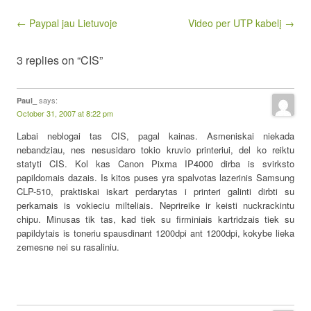
Post navigation
← Paypal jau Lietuvoje
Video per UTP kabelį →
3 replies on “CIS”
says:
Paul_
October 31, 2007 at 8:22 pm
Labai neblogai tas CIS, pagal kainas. Asmeniskai niekada
nebandziau, nes nesusidaro tokio kruvio printeriui, del ko reiktu
statyti CIS. Kol kas Canon Pixma IP4000 dirba is svirksto
papildomais dazais. Is kitos puses yra spalvotas lazerinis Samsung
CLP-510, praktiskai iskart perdarytas i printeri galinti dirbti su
perkamais is vokieciu milteliais. Neprireike ir keisti nuckrackintu
chipu. Minusas tik tas, kad tiek su firminiais kartridzais tiek su
papildytais is toneriu spausdinant 1200dpi ant 1200dpi, kokybe lieka
zemesne nei su rasaliniu.