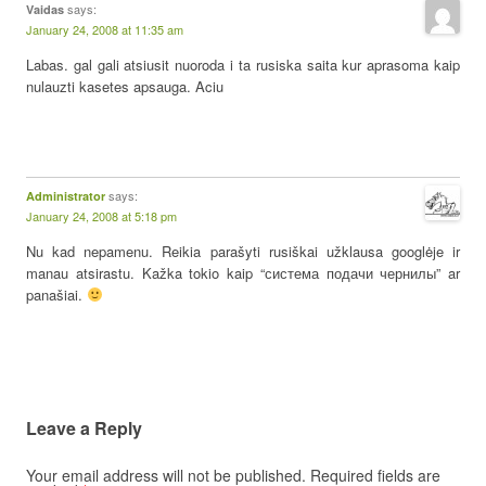
says:
Vaidas
January 24, 2008 at 11:35 am
Labas. gal gali atsiusit nuoroda i ta rusiska saita kur aprasoma kaip
nulauzti kasetes apsauga. Aciu
says:
Administrator
January 24, 2008 at 5:18 pm
Nu kad nepamenu. Reikia parašyti rusiškai užklausa googlėje ir
manau atsirastu. Kažka tokio kaip “система подачи чернилы” ar
panašiai.
Leave a Reply
Your email address will not be published.
Required fields are