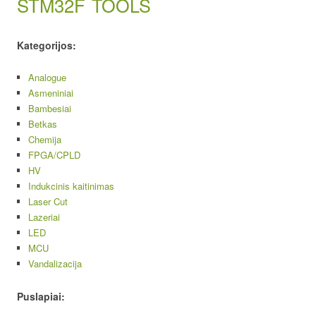
STM32F
TOOLS
Kategorijos:
Analogue
Asmeniniai
Bambesiai
Betkas
Chemija
FPGA/CPLD
HV
Indukcinis kaitinimas
Laser Cut
Lazeriai
LED
MCU
Vandalizacija
Puslapiai: