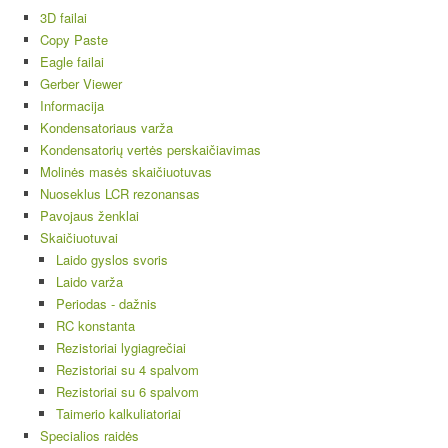
3D failai
Copy Paste
Eagle failai
Gerber Viewer
Informacija
Kondensatoriaus varža
Kondensatorių vertės perskaičiavimas
Molinės masės skaičiuotuvas
Nuoseklus LCR rezonansas
Pavojaus ženklai
Skaičiuotuvai
Laido gyslos svoris
Laido varža
Periodas - dažnis
RC konstanta
Rezistoriai lygiagrečiai
Rezistoriai su 4 spalvom
Rezistoriai su 6 spalvom
Taimerio kalkuliatoriai
Specialios raidės