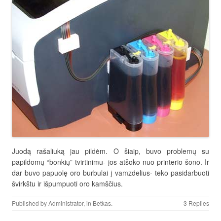
Juodą rašaliuką jau pildėm. O šiaip, buvo problemų su
papildomų “bonkių” tvirtinimu- jos atšoko nuo printerio šono. Ir
dar buvo papuolę oro burbulai į vamzdelius- teko pasidarbuoti
švirkštu ir išpumpuoti oro kamščius.
Published by
Administrator
, in
Betkas
.
3 Replies