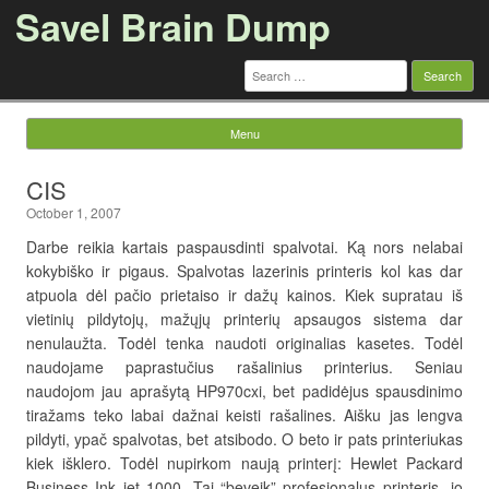
Savel Brain Dump
Search
for:
Menu
Skip to content
CIS
October 1, 2007
Darbe reikia kartais paspausdinti spalvotai. Ką nors nelabai
kokybiško ir pigaus. Spalvotas lazerinis printeris kol kas dar
atpuola dėl pačio prietaiso ir dažų kainos. Kiek supratau iš
vietinių pildytojų, mažųjų printerių apsaugos sistema dar
nenulaužta. Todėl tenka naudoti originalias kasetes. Todėl
naudojame paprastučius rašalinius printerius. Seniau
naudojom jau aprašytą HP970cxi, bet padidėjus spausdinimo
tiražams teko labai dažnai keisti rašalines. Aišku jas lengva
pildyti, ypač spalvotas, bet atsibodo. O beto ir pats printeriukas
kiek išklero. Todėl nupirkom naują printerį: Hewlet Packard
Business Ink jet 1000. Tai “beveik” profesionalus printeris- jo