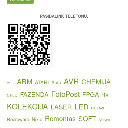
PASIDALINK TELEFONU:
AVR
ARM
CHEMIJA
ATARI
Auto
3D
AI
FotoPost
FAZENDA
FPGA
HV
CPLD
KOLEKCIJA
LED
LASER
MAISTAS
Remontas
SOFT
Necroware
Nixie
Statyba