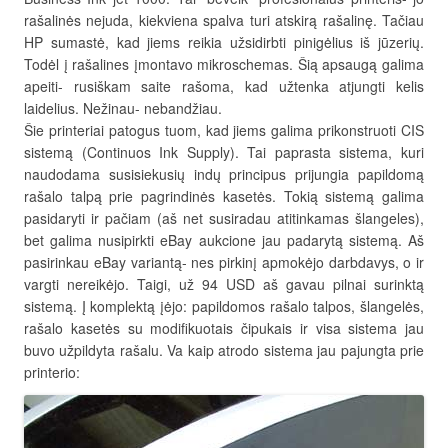
rašalinės nejuda, kiekviena spalva turi atskirą rašalinę. Tačiau
HP sumastė, kad jiems reikia užsidirbti pinigėlius iš jūzerių.
Todėl į rašalines įmontavo mikroschemas. Šią apsaugą galima
apeiti- rusiškam saite rašoma, kad užtenka atjungti kelis
laidelius. Nežinau- nebandžiau.
Šie printeriai patogus tuom, kad jiems galima prikonstruoti CIS
sistemą (Continuos Ink Supply). Tai paprasta sistema, kuri
naudodama susisiekusių indų principus prijungia papildomą
rašalo talpą prie pagrindinės kasetės. Tokią sistemą galima
pasidaryti ir pačiam (aš net susiradau atitinkamas šlangeles),
bet galima nusipirkti eBay aukcione jau padarytą sistemą. Aš
pasirinkau eBay variantą- nes pirkinį apmokėjo darbdavys, o ir
vargti nereikėjo. Taigi, už 94 USD aš gavau pilnai surinktą
sistemą. Į komplektą įėjo: papildomos rašalo talpos, šlangelės,
rašalo kasetės su modifikuotais čipukais ir visa sistema jau
buvo užpildyta rašalu. Va kaip atrodo sistema jau pajungta prie
printerio: