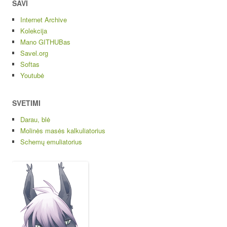
SAVI
Internet Archive
Kolekcija
Mano GITHUBas
Savel.org
Softas
Youtubė
SVETIMI
Darau, blė
Molinės masės kalkuliatorius
Schemų emuliatorius