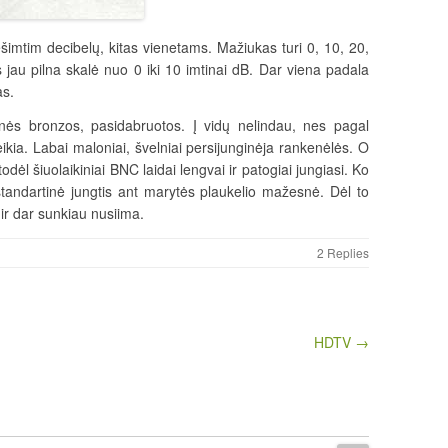
šimtim decibelų, kitas vienetams. Mažiukas turi 0, 10, 20,
 jau pilna skalė nuo 0 iki 10 imtinai dB. Dar viena padala
as.
ienės bronzos, pasidabruotos. Į vidų nelindau, nes pagal
eikia. Labai maloniai, švelniai persijunginėja rankenėlės. O
dėl šiuolaikiniai BNC laidai lengvai ir patogiai jungiasi. Ko
standartinė jungtis ant marytės plaukelio mažesnė. Dėl to
ir dar sunkiau nusiima.
2 Replies
HDTV →