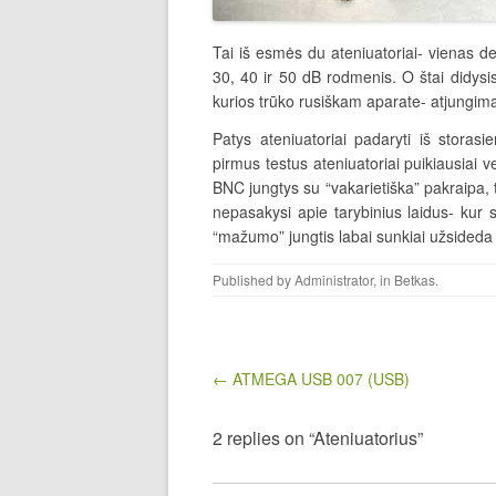
Tai iš esmės du ateniuatoriai- vienas de
30, 40 ir 50 dB rodmenis. O štai didysis
kurios trūko rusiškam aparate- atjungim
Patys ateniuatoriai padaryti iš storas
pirmus testus ateniuatoriai puikiausiai v
BNC jungtys su “vakarietiška” pakraipa, to
nepasakysi apie tarybinius laidus- kur 
“mažumo” jungtis labai sunkiai užsideda 
Published by
Administrator
, in
Betkas
.
Post navigation
← ATMEGA USB 007 (USB)
2 replies on “Ateniuatorius”