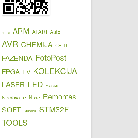
ARM
ATARI
Auto
3D
AI
AVR
CHEMIJA
CPLD
FotoPost
FAZENDA
KOLEKCIJA
FPGA
HV
LED
LASER
MAISTAS
Remontas
Necroware
Nixie
STM32F
SOFT
Statyba
TOOLS