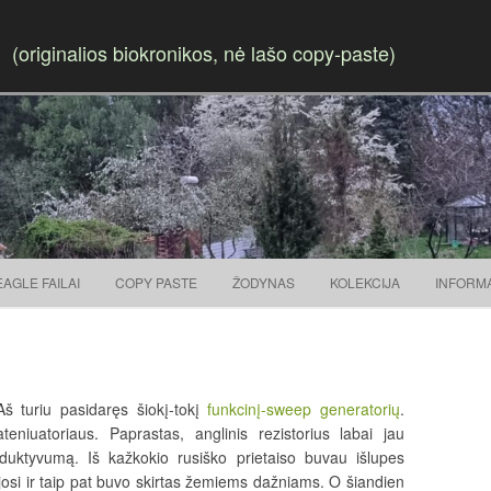
(originalios biokronikos, nė lašo copy-paste)
Skip to content
EAGLE FAILAI
COPY PASTE
ŽODYNAS
KOLEKCIJA
INFORM
Aš turiu pasidaręs šiokį-tokį
funkcinį-sweep generatorių
.
eniuatoriaus. Paprastas, anglinis rezistorius labai jau
 induktyvumą. Iš kažkokio rusiško prietaiso buvau išlupes
nėjosi ir taip pat buvo skirtas žemiems dažniams. O šiandien