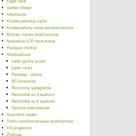
Eagle failai
Gerber Viewer
Informacija
Kondensatoriaus varža
Kondensatorių vertės perskaičiavimas
Molinės masės skaičiuotuvas
Nuoseklus LCR rezonansas
Pavojaus ženklai
Skaičiuotuvai
Laido gyslos svoris
Laido varža
Periodas - dažnis
RC konstanta
Rezistoriai lygiagrečiai
Rezistoriai su 4 spalvom
Rezistoriai su 6 spalvom
Taimerio kalkuliatoriai
Specialios raidės
Tinklo transformatoriaus skaičiavimas
VS programos
Žodynas