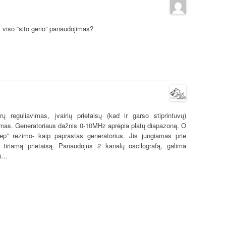
 viso “sito gerio” panaudojimas?
rų reguliavimas, įvairių prietaisų (kad ir garso stiprintuvų)
vimas. Generatoriaus dažnis 0-10MHz aprėpia platų diapazoną. O
eep” rezimo- kaip paprastas generatorius. Jis jungiamas prie
 tiriamą prietaisą. Panaudojus 2 kanalų oscilografą, galima
V)…