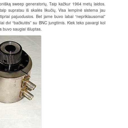
onišką sweep generatorių. Taip kažkur 1964 metų laidos.
ip supratau iš skalės likučių. Visa lempinė sistema jau
stipriai pajuodusios. Bet jame buvo labai “nepriklausomai”
iai dvi “bačkutės” su BNC jungtimis. Kiek teko pavargi kol
s buvo saugiai išluptas.