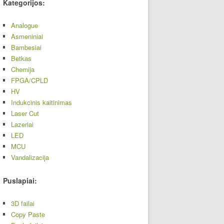
Kategorijos:
Analogue
Asmeniniai
Bambesiai
Betkas
Chemija
FPGA/CPLD
HV
Indukcinis kaitinimas
Laser Cut
Lazeriai
LED
MCU
Vandalizacija
Puslapiai:
3D failai
Copy Paste