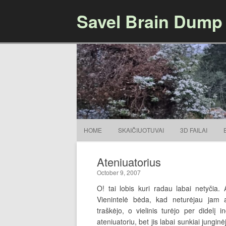
Savel Brain Dump
HOME
SKAIČIUOTUVAI
3D FAILAI
Ateniuatorius
October 9, 2007
O! tai lobis kuri radau labai netyčia. 
Vienintelė bėda, kad neturėjau jam at
traškėjo, o vielinis turėjo per didelį
ateniuatoriu, bet jis labai sunkiai jungi