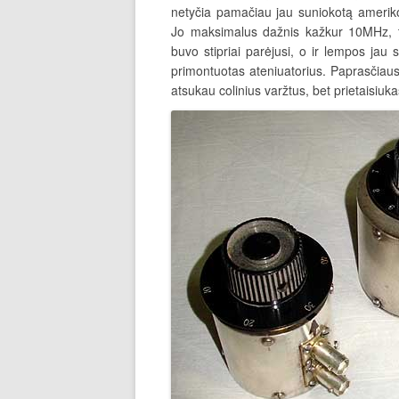
netyčia pamačiau jau suniokotą amerik
Jo maksimalus dažnis kažkur 10MHz, ta
buvo stipriai parėjusi, o ir lempos jau 
primontuotas ateniuatorius. Paprasčiaus
atsukau colinius varžtus, bet prietaisiuka