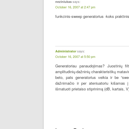
says:
neziniukas
October 16, 2007 at 2:47 pm
funkcinis-sweep generatorius -koks praktinis
says:
Administrator
October 16, 2007 at 5:50 pm
Generatoriau panaudojimas? Juostinių filt
amplitudinių-dažninių charakteristikų mata
beto, pats generatorius veikia ir be “sw
dažnimačio ir per ateniuatoriu kišamas į
išmatuoti prietaiso stiprinimą (dB, kartais, 