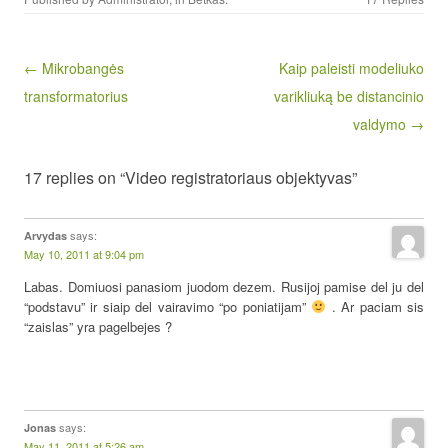
Post navigation
← Mikrobangės
Kaip paleisti modeliuko
transformatorius
varikliuką be distancinio
valdymo →
17 replies on “Video registratoriaus objektyvas”
says:
Arvydas
May 10, 2011 at 9:04 pm
Labas. Domiuosi panasiom juodom dezem. Rusijoj pamise del ju del
“podstavu” ir siaip del vairavimo “po poniatijam”
. Ar paciam sis
“zaislas” yra pagelbejes ?
says:
Jonas
May 11, 2011 at 5:26 am