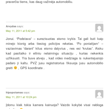
praverčia tiems, kas daug važinėja automobiliu.
says:
Arvydas
May 11, 2011 at 5:42 pm
Jonui. “Podstava” – surezisuotas eismo ivykis Tai gali buti kaip
minejo kionig arba tiesiog policijos reketas. “Po poniatijam” –
vaziavimas “darant” kitus eismo dalyvius , nes esi “krutas”. Aisku
kad pasitaiko ir eiliniu nelaimingu situaciju , kurias nekenkia
uzfiksuoti. Yra buve atveju , kad video medziaga is nukentejusiojo
padaro ji kaltu. PVZ jusu registratorius fiksuoja jusu automobilio
greiti
, GPS koordinate .
says:
hipopotamas
May 11, 2011 at 10:24 pm
Įdomu kiek tokia kamera kainuoja? Vaizdo kokybė visai nebloga