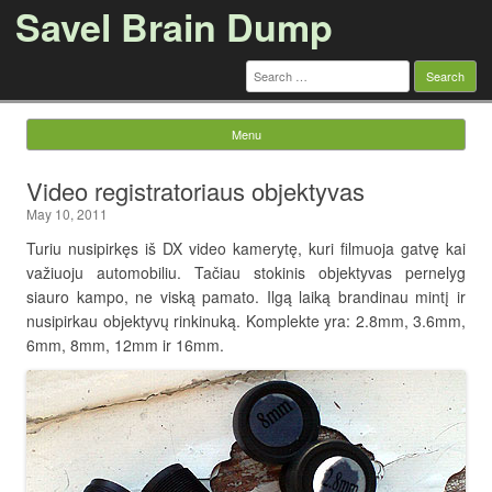
Savel Brain Dump
Search
for:
Menu
Skip to content
Video registratoriaus objektyvas
May 10, 2011
Turiu nusipirkęs iš DX video kamerytę, kuri filmuoja gatvę kai
važiuoju automobiliu. Tačiau stokinis objektyvas pernelyg
siauro kampo, ne viską pamato. Ilgą laiką brandinau mintį ir
nusipirkau objektyvų rinkinuką. Komplekte yra: 2.8mm, 3.6mm,
6mm, 8mm, 12mm ir 16mm.