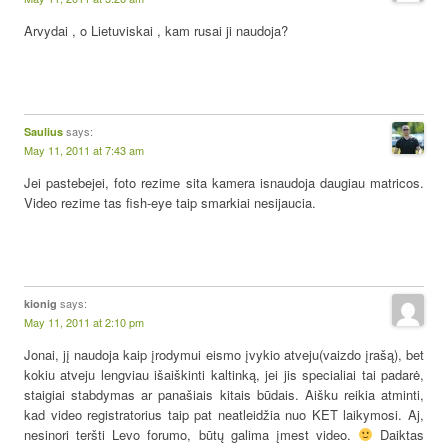
Arvydai , o Lietuviskai , kam rusai ji naudoja?
says:
Saulius
May 11, 2011 at 7:43 am
Jei pastebejei, foto rezime sita kamera isnaudoja daugiau matricos.
Video rezime tas fish-eye taip smarkiai nesijaucia.
says:
kionig
May 11, 2011 at 2:10 pm
Jonai, jį naudoja kaip įrodymui eismo įvykio atveju(vaizdo įrašą), bet
kokiu atveju lengviau išaiškinti kaltinką, jei jis specialiai tai padarė,
staigiai stabdymas ar panašiais kitais būdais. Aišku reikia atminti,
kad video registratorius taip pat neatleidžia nuo KET laikymosi. Aj,
nesinori teršti Levo forumo, būtų galima įmest video.
Daiktas