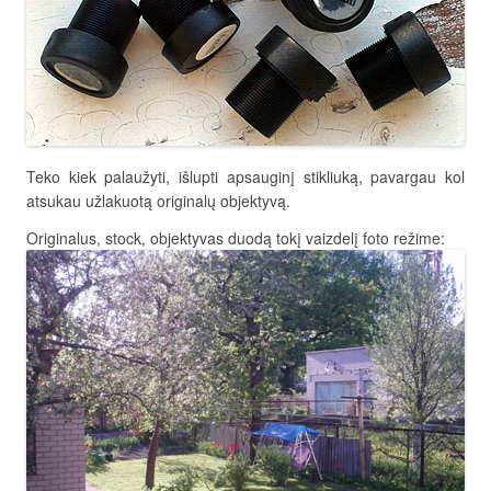
Teko kiek palaužyti, išlupti apsauginį stikliuką, pavargau kol
atsukau užlakuotą originalų objektyvą.
Originalus, stock, objektyvas duodą tokį vaizdelį foto režime: