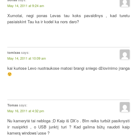
May 14, 2011 at 9:24 am
Xumotai, negi ponas Levas tau koks pavaldinys , kad turetu
pasiaiskint Tau ka ir kodel ka nors daro?
says:
tomixas
May 14, 2011 at 10:09 am
kai kuriose Levo nuotraukose matosi brangi sniego džiovinimo įranga
says:
Tomas
May 16, 2011 at 4:32 pm
Nu kamerytė tai nebloga ;D Kaip iš DX’o . Blm reiks turbūt pasiknysti
ir nusipirkti , o USB junktį turi ? Kad galima būtų naudoti kaip
kamerą windows’uose ?