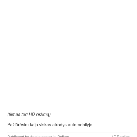
(filmas turi HD režimą)
Pažiūrėsim kaip viskas atrodys automobilyje.
Published by
Administrator
, in
Betkas
.
17 Replies