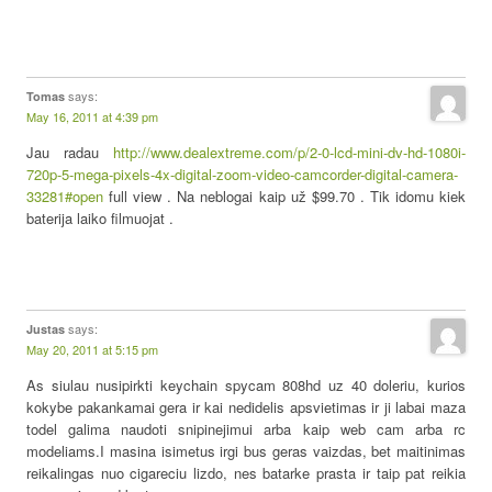
says:
Tomas
May 16, 2011 at 4:39 pm
Jau radau
http://www.dealextreme.com/p/2-0-lcd-mini-dv-hd-1080i-
720p-5-mega-pixels-4x-digital-zoom-video-camcorder-digital-camera-
33281#open
full view . Na neblogai kaip už $99.70 . Tik idomu kiek
baterija laiko filmuojat .
says:
Justas
May 20, 2011 at 5:15 pm
As siulau nusipirkti keychain spycam 808hd uz 40 doleriu, kurios
kokybe pakankamai gera ir kai nedidelis apsvietimas ir ji labai maza
todel galima naudoti snipinejimui arba kaip web cam arba rc
modeliams.I masina isimetus irgi bus geras vaizdas, bet maitinimas
reikalingas nuo cigareciu lizdo, nes batarke prasta ir taip pat reikia