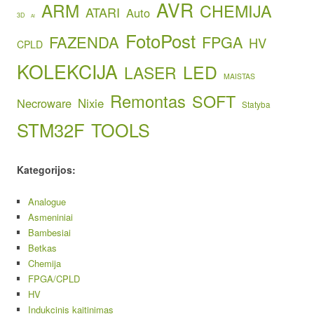
AVR
ARM
CHEMIJA
ATARI
Auto
3D
AI
FotoPost
FAZENDA
FPGA
HV
CPLD
KOLEKCIJA
LED
LASER
MAISTAS
Remontas
SOFT
Necroware
Nixie
Statyba
STM32F
TOOLS
Kategorijos:
Analogue
Asmeniniai
Bambesiai
Betkas
Chemija
FPGA/CPLD
HV
Indukcinis kaitinimas