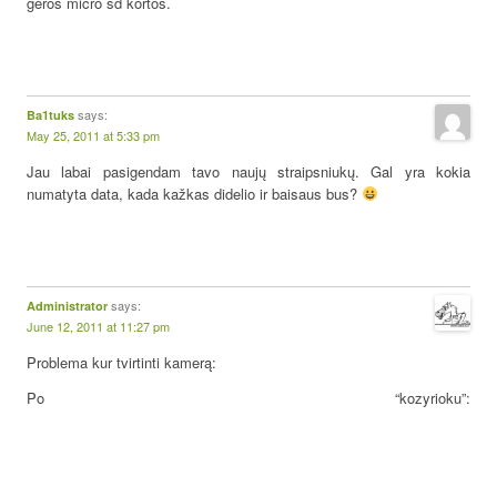
geros micro sd kortos.
says:
Ba1tuks
May 25, 2011 at 5:33 pm
Jau labai pasigendam tavo naujų straipsniukų. Gal yra kokia
numatyta data, kada kažkas didelio ir baisaus bus?
says:
Administrator
June 12, 2011 at 11:27 pm
Problema kur tvirtinti kamerą:
Po “kozyrioku”: