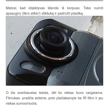
Matosi, kad objektyvas išlenda iš korpuso. Teko nuimti
apsauginį (tikro stiklo!) stikliuką ir padrožti plastiką.
O čia svarbiausias testas, dėl ko viskas buvo vargstama.
Filmukas- pradžia stokinis, poto plačiakampis be IR filtro ir jau
viskas sumoontuota.