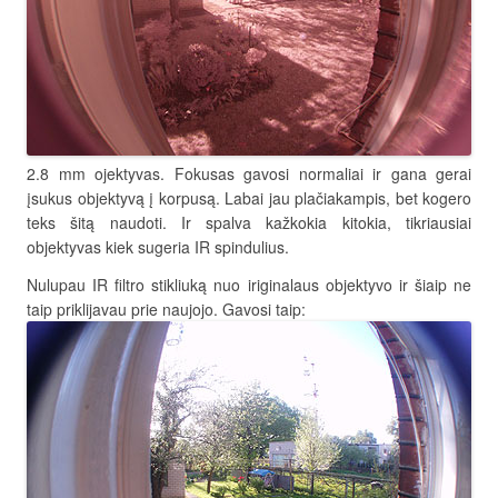
2.8 mm ojektyvas. Fokusas gavosi normaliai ir gana gerai
įsukus objektyvą į korpusą. Labai jau plačiakampis, bet kogero
teks šitą naudoti. Ir spalva kažkokia kitokia, tikriausiai
objektyvas kiek sugeria IR spindulius.
Nulupau IR filtro stikliuką nuo iriginalaus objektyvo ir šiaip ne
taip priklijavau prie naujojo. Gavosi taip: