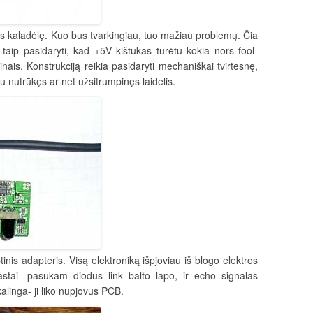
rs kaladėlę. Kuo bus tvarkingiau, tuo mažiau problemų. Čia
taip pasidaryti, kad +5V kištukas turėtu kokia nors fool-
ais. Konstrukciją reikia pasidaryti mechaniškai tvirtesnę,
u nutrūkęs ar net užsitrumpinęs laidelis.
tinis adapteris. Visą elektroniką išpjoviau iš blogo elektros
prastai- pasukam diodus link balto lapo, ir echo signalas
alinga- ji liko nupjovus PCB.