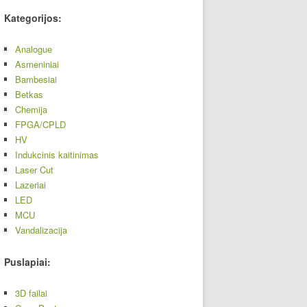
Kategorijos:
Analogue
Asmeniniai
Bambesiai
Betkas
Chemija
FPGA/CPLD
HV
Indukcinis kaitinimas
Laser Cut
Lazeriai
LED
MCU
Vandalizacija
Puslapiai:
3D failai