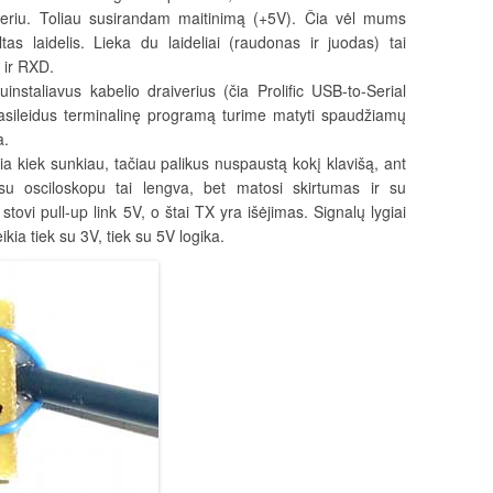
steriu. Toliau susirandam maitinimą (+5V). Čia vėl mums
tas laidelis. Lieka du laideliai (raudonas ir juodas) tai
 ir RXD.
instaliavus kabelio draiverius (čia Prolific USB-to-Serial
sileidus terminalinę programą turime matyti spaudžiamų
a.
Čia kiek sunkiau, tačiau palikus nuspaustą kokį klavišą, ant
(su osciloskopu tai lengva, bet matosi skirtumas ir su
tovi pull-up link 5V, o štai TX yra išėjimas. Signalų lygiai
eikia tiek su 3V, tiek su 5V logika.