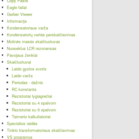
Copy Paste
Eagle failai
Gerber Viewer
Informacija
Kondensatoriaus varža
Kondensatorių vertės perskaičiavimas
Molinės masės skaičiuotuvas
Nuoseklus LCR rezonansas
Pavojaus ženklai
Skaičiuotuvai
Laido gyslos svoris
Laido varža
Periodas - dažnis
RC konstanta
Rezistoriai lygiagrečiai
Rezistoriai su 4 spalvom
Rezistoriai su 6 spalvom
Taimerio kalkuliatoriai
Specialios raidės
Tinklo transformatoriaus skaičiavimas
VS programos