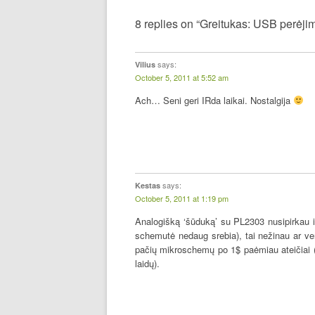
8 replies on “Greitukas: USB perėj
says:
Vilius
October 5, 2011 at 5:52 am
Ach… Seni geri IRda laikai. Nostalgija
says:
Kestas
October 5, 2011 at 1:19 pm
Analogišką ‘šūduką’ su PL2303 nusipirkau iš
schemutė nedaug srebia), tai nežinau ar ver
pačių mikroschemų po 1$ paėmiau ateičiai ( 
laidų).