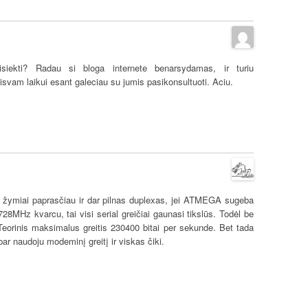
siekti? Radau si bloga internete benarsydamas, ir turiu
isvam laikui esant galeciau su jumis pasikonsultuoti. Aciu.
as žymiai paprasčiau ir dar pilnas duplexas, jei ATMEGA sugeba
8MHz kvarcu, tai visi serial greičiai gaunasi tikslūs. Todėl be
eorinis maksimalus greitis 230400 bitai per sekunde. Bet tada
bar naudoju modeminį greitį ir viskas čiki.