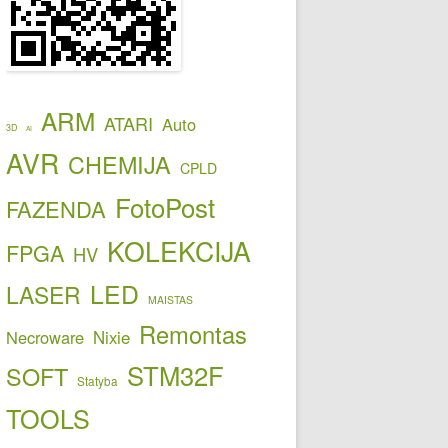
ARM
ATARI
Auto
3D
AI
AVR
CHEMIJA
CPLD
FotoPost
FAZENDA
KOLEKCIJA
FPGA
HV
LED
LASER
MAISTAS
Remontas
Necroware
Nixie
STM32F
SOFT
Statyba
TOOLS