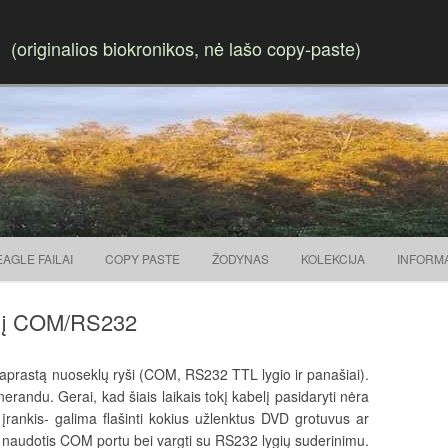
(originalios biokronikos, nė lašo copy-paste)
Skip to content
EAGLE FAILAI
COPY PASTE
ŽODYNAS
KOLEKCIJA
INFORM
s į COM/RS232
aprastą nuoseklų ryši (COM, RS232 TTL lygio ir panašiai).
erandu. Gerai, kad šiais laikais tokį kabelį pasidaryti nėra
 įrankis- galima flašinti kokius užlenktus DVD grotuvus ar
a naudotis COM portu bei vargti su RS232 lygių suderinimu.