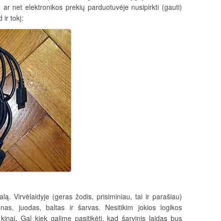
e ar net elektronikos prekių parduotuvėje nusipirkti (gauti)
ir tokį:
. Virvėlaidyje (geras žodis, prisiminiau, tai ir parašiau)
nas, juodas, baltas ir šarvas. Nesitikim jokios logikos
inai. Gal kiek galime pasitikėti, kad šarvinis laidas bus