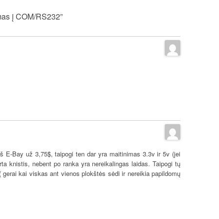
imas į COM/RS232”
 E-Bay už 3,75$, taipogi ten dar yra maitinimas 3.3v ir 5v (jei
ta knistis, nebent po ranka yra nereikalingas laidas. Taipogi tų
gerai kai viskas ant vienos plokštės sėdi ir nereikia papildomų