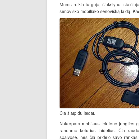
Mums reikia turguje, šiukšlyne, stalčiuj
senoviško mobiliako senovišką laidą. Kad 
Čia šiaip du laidai.
Nukerpam mobilaus telefono jungties galą
randame keturius laidelius. Čia raudo
spalvose, nes čia pridėjo savo rankas k