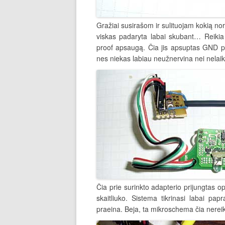
Gražiai susirašom ir sulituojam kokią no
viskas padaryta labai skubant… Reikia 
proof apsaugą. Čia jis apsuptas GND pin
nes niekas labiau neužnervina nei nelaik
Čia prie surinkto adapterio prijungtas op
skaitliuko. Sistema tikrinasi labai pa
praeina. Beja, ta mikroschema čia nereik