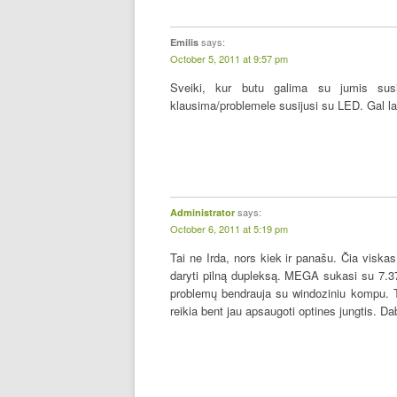
says:
Emilis
October 5, 2011 at 9:57 pm
Sveiki, kur butu galima su jumis susi
klausima/problemele susijusi su LED. Gal la
says:
Administrator
October 6, 2011 at 5:19 pm
Tai ne Irda, nors kiek ir panašu. Čia visk
daryti pilną dupleksą. MEGA sukasi su 7.372
problemų bendrauja su windoziniu kompu. T
reikia bent jau apsaugoti optines jungtis. Da