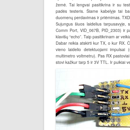
žemė. Tai lengvai pasitikrina ir su te
padės testeris. Šiame kabelyje tai bal
duomenų perdavimas ir priėmimas. TXD
Sujungus šiuos laidelius tarpusavyje, su
Comm Port, VID_067B, PID_2303) ir pa
klavišų “echo”. Taip pasitikrinam ar veiki
Dabar reikia atskirti kur TX, o kur RX. 
vieno laidelio detektuojami impulsai 
multimetro voltmetru). Pas RX pastoviai s
stovi kažkur tarp 5 ir 3V TTL. Ir puikiai v