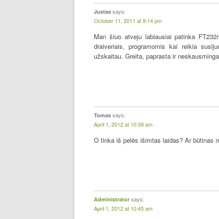
says:
Justas
October 11, 2011 at 8:14 pm
Man šiuo atveju labiausiai patinka FT232
draiveriais, programomis kai reikia susiju
užskaitau. Greita, paprasta ir neskausming
says:
Tomas
April 1, 2012 at 10:39 am
O tinka iš pelės išimtas laidas? Ar būtinas 
says:
Administrator
April 1, 2012 at 10:45 am