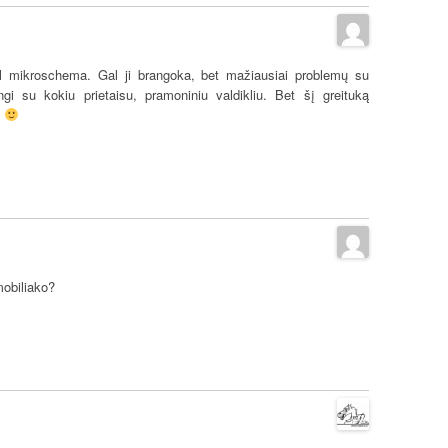
rl mikroschema. Gal ji brangoka, bet mažiausiai problemų su
ngi su kokiu prietaisu, pramoniniu valdikliu. Bet šį greituką
a
mobiliako?