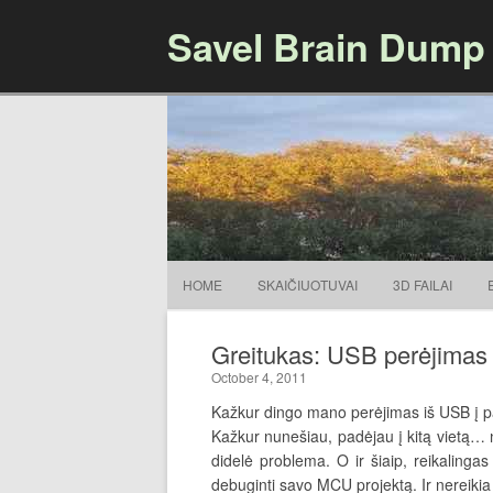
Savel Brain Dump
HOME
SKAIČIUOTUVAI
3D FAILAI
Greitukas: USB perėjima
October 4, 2011
Kažkur dingo mano perėjimas iš USB į p
Kažkur nunešiau, padėjau į kitą vietą… n
didelė problema. O ir šiaip, reikalingas
debuginti savo MCU projektą. Ir nereiki