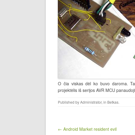
O čia viskas dėl ko buvo daroma. T
projektėlis iš serijos AVR MCU panaudoji
Published by
Administrator
, in
Betkas
.
Post navigation
← Android Market resident evil