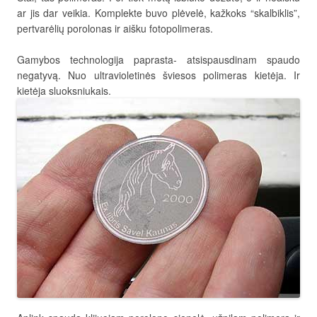
ar jis dar veikia. Komplekte buvo plėvelė, kažkoks “skalbiklis”,
pertvarėlių porolonas ir aišku fotopolimeras.
Gamybos technologija paprasta- atsispausdinam spaudo
negatyvą. Nuo ultravioletinės šviesos polimeras kietėja. Ir
kietėja sluoksniukais.