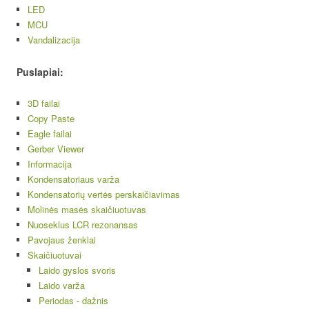
LED
MCU
Vandalizacija
Puslapiai:
3D failai
Copy Paste
Eagle failai
Gerber Viewer
Informacija
Kondensatoriaus varža
Kondensatorių vertės perskaičiavimas
Molinės masės skaičiuotuvas
Nuoseklus LCR rezonansas
Pavojaus ženklai
Skaičiuotuvai
Laido gyslos svoris
Laido varža
Periodas - dažnis