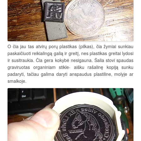
O čia jau tas atvirų porų plastikas (pilkas), čia žymiai sunkiau
paskaičiuoti reikialingą galią ir greitį, nes plastikas greitai lydosi
ir susitraukia. Čia gera kokybė nesigauna. Šalia stovi spaudas
graviruotas organiniam stikle- aišku rašalinę kopiją sunku
padaryti, tačiau galima daryti anspaudus plastiline, molyje ar
smalkoje.