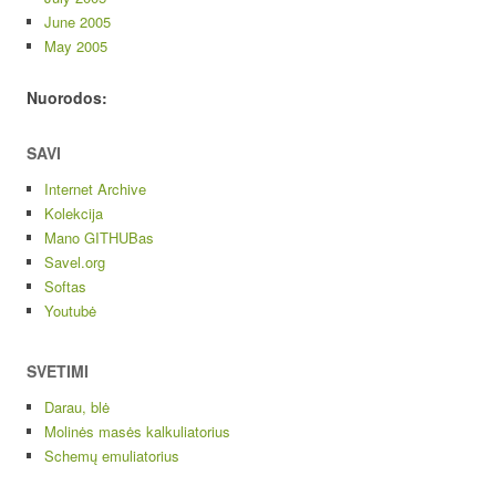
June 2005
May 2005
Nuorodos:
SAVI
Internet Archive
Kolekcija
Mano GITHUBas
Savel.org
Softas
Youtubė
SVETIMI
Darau, blė
Molinės masės kalkuliatorius
Schemų emuliatorius