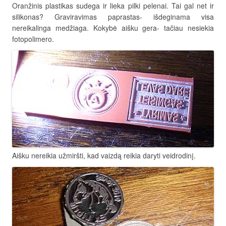
Oranžinis plastikas sudega ir lieka pilki pelenai. Tai gal net ir
silikonas? Graviravimas paprastas- išdeginama visa
nereikalinga medžiaga. Kokybė aišku gera- tačiau nesiekia
fotopolimero.
Aišku nereikia užmiršti, kad vaizdą reikia daryti veidrodinį.