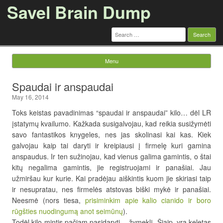
Savel Brain Dump
Search
for:
Menu
Skip to content
Spaudai ir anspaudai
May 16, 2014
Toks keistas pavadinimas “spaudai ir anspaudai” kilo… dėl LR
įstatymų kvailumo. Kažkada susigalvojau, kad reikia susižymėti
savo fantastikos knygeles, nes jas skolinasi kai kas. Kiek
galvojau kaip tai daryti ir kreipiausi į firmelę kuri gamina
anspaudus. Ir ten sužinojau, kad vienus galima gamintis, o štai
kitų negalima gamintis, jie registruojami ir panašiai. Jau
užmiršau kur kurie. Kai pradėjau aiškintis kuom jie skiriasi taip
ir nesupratau, nes firmelės atstovas biški mykė ir panašiai.
Neesmė (nors tiesa,
prisiminkim apie kalio cianido ir boro
rūgšties nuodingumą anot seimūnų
).
Todėl kilo mintis pačiam pasidaryti… žymeklį. Šiaip, yra keletas