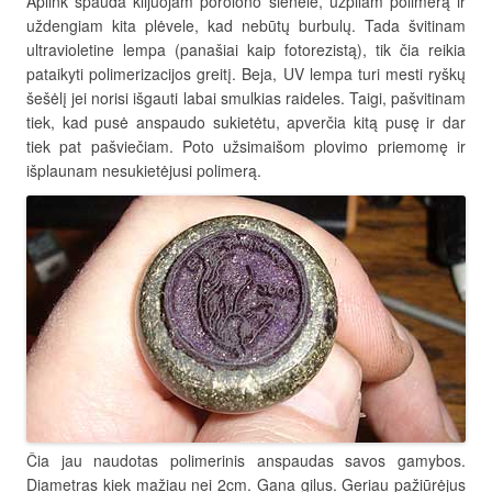
Aplink spauda klijuojam porolono sienelė, užpilam polimerą ir
uždengiam kita plėvele, kad nebūtų burbulų. Tada švitinam
ultravioletine lempa (panašiai kaip fotorezistą), tik čia reikia
pataikyti polimerizacijos greitį. Beja, UV lempa turi mesti ryškų
šešėlį jei norisi išgauti labai smulkias raideles. Taigi, pašvitinam
tiek, kad pusė anspaudo sukietėtu, apverčia kitą pusę ir dar
tiek pat pašviečiam. Poto užsimaišom plovimo priemomę ir
išplaunam nesukietėjusi polimerą.
Čia jau naudotas polimerinis anspaudas savos gamybos.
Diametras kiek mažiau nei 2cm. Gana gilus. Geriau pažiūrėjus