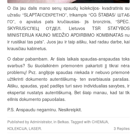
O čia jau dalis mano senų spaudų kolekcijos- kvadratinis su
užrašu “SLAPTAI/СЕКРЕТНО”, trikampis “CG ŠTABAS/ ШТАБ
ГО”, o apvalus pats kručiausias- jis bronzinis, “SPEC.
SKYRIUS/СПЕЦ ОТДЕЛ. Lietuvos TSR STATYBOS
MINISTERIJA KAUNO MEDŽIO APDIRBIMO KOMBINATAS nu
ir rusiškai tas pats”. Juos jau ir taip aišku, kad radau darbe, kai
krausčiau kabinetus.
O dabar pabambam. Ar šiais laikais spaudas-anspaudas toks
svarbus? Su šiuolaikinėm priemonėm pakartoti jį tikrai nėra
problemų! Pvz. anglijoje spaudas niekada ir nebuvo priemonė
užtikrinti dokumento autentiškumą- ten svarbiausia parašas.
Aišku, spaudas, ypač padilęs turi savo individualias savybes, ir
ekspertai nustatys autentiškumą. Bet šiaip manau, kad tai tik
eilinis dokumento papuošalas.
P.S. Anspaudu negaminu. Nesikreipkit.
Published by
Administrator
, in
Betkas
. Tagged with
CHEMIJA
,
KOLEKCIJA
,
LASER
.
3 Replies