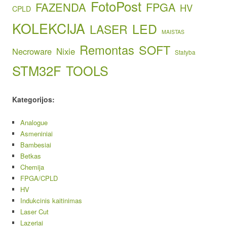
FotoPost
FAZENDA
FPGA
HV
CPLD
KOLEKCIJA
LED
LASER
MAISTAS
Remontas
SOFT
Necroware
Nixie
Statyba
STM32F
TOOLS
Kategorijos:
Analogue
Asmeniniai
Bambesiai
Betkas
Chemija
FPGA/CPLD
HV
Indukcinis kaitinimas
Laser Cut
Lazeriai