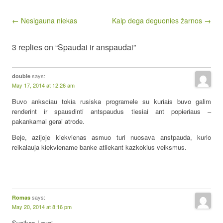
Post navigation
← Nesigauna niekas
Kaip dega deguonies žarnos →
3 replies on “Spaudai ir anspaudai”
says:
double
May 17, 2014 at 12:26 am
Buvo anksciau tokia rusiska programele su kuriais buvo galim
renderint ir spausdinti antspaudus tiesiai ant popieriaus –
pakankamai gerai atrode.
Beje, azijoje kiekvienas asmuo turi nuosava anstpauda, kurio
reikalauja kiekviename banke atliekant kazkokius veiksmus.
says:
Romas
May 20, 2014 at 8:16 pm
Sveikas Levai,