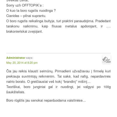
Sorry uzh OFFTOPIK’a :
O kuo ta boro rugstis nuodinga ?
Cianidas – pilnai suprantu.
O boro rugstis reikalinga buityje, turi praktini panaudojima. Pradedant
tarakonu naikinimu, kaip fliusas metalus apdorojant, ir ….
brakonieriskai zvejojant.
says:
Administrator
May 20, 2014 at 8:20 pm
Čia jau reikia klausti seimūnų. Pirmadieni užvažiavau į firmelę kuri
prekiauja suvirintojų reikmėnim. Tai sakė, kad nafig, nepardavinės
natrio borato. O greičiausiai veš kokį “brandinį” mišinį…
Teoriškai, boro junginiai gal ir nuodingi, jei valgysi po 100g
šaukšteliais.
Boro rūgštis jau senokai neparduodama vaistinėse…