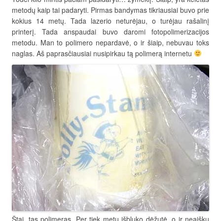
metodų kaip tai padaryti. Pirmas bandymas tikriausiai buvo prie
kokius 14 metų. Tada lazerio neturėjau, o turėjau rašalinį
printerį. Tada anspaudai buvo daromi fotopolimerizacijos
metodu. Man to polimero nepardavė, o ir šiaip, nebuvau toks
naglas. Aš paprasčiausiai nusipirkau tą polimerą internetu
Štai, tas polimeras. Per tiek metų išbluko dėžutė, o ir neaišku