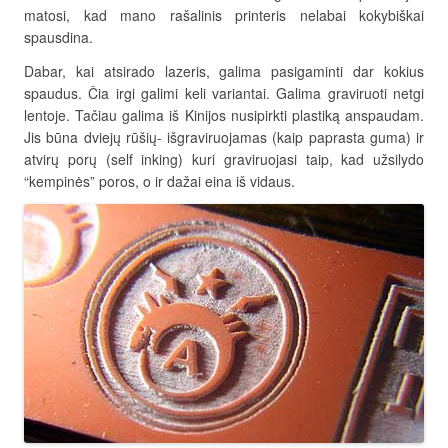
matosi, kad mano rašalinis printeris nelabai kokybiškai
spausdina.
Dabar, kai atsirado lazeris, galima pasigaminti dar kokius
spaudus. Čia irgi galimi keli variantai. Galima graviruoti netgi
lentoje. Tačiau galima iš Kinijos nusipirkti plastiką anspaudam.
Jis būna dviejų rūšių- išgraviruojamas (kaip paprasta guma) ir
atvirų porų (self inking) kuri graviruojasi taip, kad užsilydo
“kempinės” poros, o ir dažai eina iš vidaus.