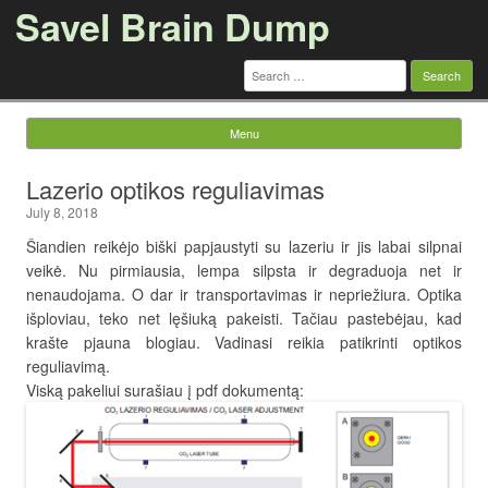
Savel Brain Dump
Search
for:
Menu
Skip to content
Lazerio optikos reguliavimas
July 8, 2018
Šiandien reikėjo biški papjaustyti su lazeriu ir jis labai silpnai
veikė. Nu pirmiausia, lempa silpsta ir degraduoja net ir
nenaudojama. O dar ir transportavimas ir nepriežiura. Optika
išploviau, teko net lęšiuką pakeisti. Tačiau pastebėjau, kad
krašte pjauna blogiau. Vadinasi reikia patikrinti optikos
reguliavimą.
Viską pakeliui surašiau į pdf dokumentą: