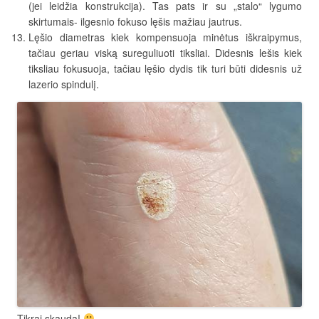
(jei leidžia konstrukcija). Tas pats ir su „stalo“ lygumo
skirtumais- ilgesnio fokuso lęšis mažiau jautrus.
Lęšio diametras kiek kompensuoja minėtus iškraipymus,
tačiau geriau viską sureguliuoti tiksliai. Didesnis lešis kiek
tiksliau fokusuoja, tačiau lęšio dydis tik turi būti didesnis už
lazerio spindulį.
Tikrai skauda!