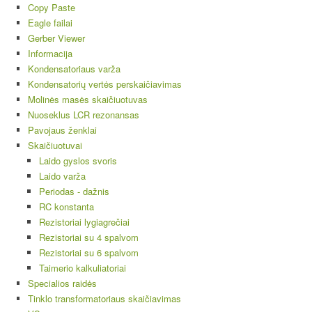
Copy Paste
Eagle failai
Gerber Viewer
Informacija
Kondensatoriaus varža
Kondensatorių vertės perskaičiavimas
Molinės masės skaičiuotuvas
Nuoseklus LCR rezonansas
Pavojaus ženklai
Skaičiuotuvai
Laido gyslos svoris
Laido varža
Periodas - dažnis
RC konstanta
Rezistoriai lygiagrečiai
Rezistoriai su 4 spalvom
Rezistoriai su 6 spalvom
Taimerio kalkuliatoriai
Specialios raidės
Tinklo transformatoriaus skaičiavimas