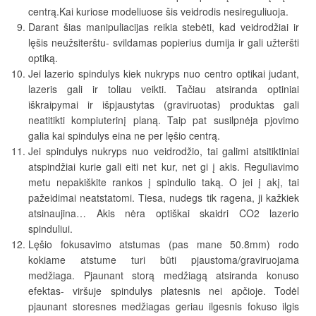
centrą.Kai kuriose modeliuose šis veidrodis nesireguliuoja.
Darant šias manipuliacijas reikia stebėti, kad veidrodžiai ir
lęšis neužsiterštu- svildamas popierius dumija ir gali užteršti
optiką.
Jei lazerio spindulys kiek nukryps nuo centro optikai judant,
lazeris gali ir toliau veikti. Tačiau atsiranda optiniai
iškraipymai ir išpjaustytas (graviruotas) produktas gali
neatitikti kompiuterinį planą. Taip pat susilpnėja pjovimo
galia kai spindulys eina ne per lęšio centrą.
Jei spindulys nukryps nuo veidrodžio, tai galimi atsitiktiniai
atspindžiai kurie gali eiti net kur, net gi į akis. Reguliavimo
metu nepakiškite rankos į spindulio taką. O jei į akį, tai
pažeidimai neatstatomi. Tiesa, nudegs tik ragena, ji kažkiek
atsinaujina… Akis nėra optiškai skaidri CO2 lazerio
spinduliui.
Lęšio fokusavimo atstumas (pas mane 50.8mm) rodo
kokiame atstume turi būti pjaustoma/graviruojama
medžiaga. Pjaunant storą medžiagą atsiranda konuso
efektas- viršuje spindulys platesnis nei apčioje. Todėl
pjaunant storesnes medžiagas geriau ilgesnis fokuso ilgis