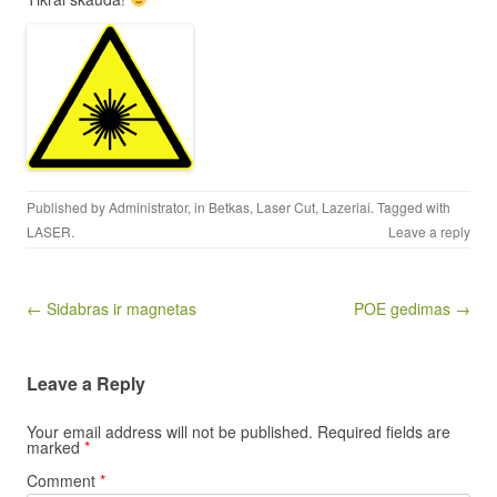
Published by
Administrator
, in
Betkas
,
Laser Cut
,
Lazeriai
. Tagged with
LASER
.
Leave a reply
Post navigation
← Sidabras ir magnetas
POE gedimas →
Leave a Reply
Your email address will not be published.
Required fields are
marked
*
Comment
*