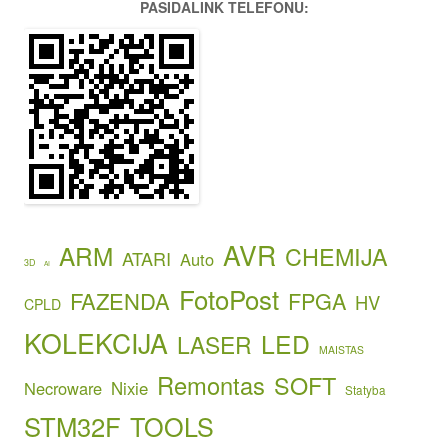
PASIDALINK TELEFONU:
AVR
ARM
CHEMIJA
ATARI
Auto
3D
AI
FotoPost
FAZENDA
FPGA
HV
CPLD
KOLEKCIJA
LED
LASER
MAISTAS
Remontas
SOFT
Necroware
Nixie
Statyba
STM32F
TOOLS