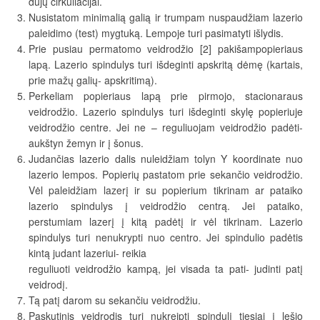
dujų cirkuliacijai.
Nusistatom minimalią galią ir trumpam nuspaudžiam lazerio
paleidimo (test) mygtuką. Lempoje turi pasimatyti išlydis.
Prie pusiau permatomo veidrodžio [2] pakišampopieriaus
lapą. Lazerio spindulys turi išdeginti apskritą dėmę (kartais,
prie mažų galių- apskritimą).
Perkeliam popieriaus lapą prie pirmojo, stacionaraus
veidrodžio. Lazerio spindulys turi išdeginti skylę popieriuje
veidrodžio centre. Jei ne – reguliuojam veidrodžio padėti-
aukštyn žemyn ir į šonus.
Judančias lazerio dalis nuleidžiam tolyn Y koordinate nuo
lazerio lempos. Popierių pastatom prie sekančio veidrodžio.
Vėl paleidžiam lazerį ir su popierium tikrinam ar pataiko
lazerio spindulys į veidrodžio centrą. Jei pataiko,
perstumiam lazerį į kitą padėtį ir vėl tikrinam. Lazerio
spindulys turi nenukrypti nuo centro. Jei spindulio padėtis
kintą judant lazeriui- reikia
reguliuoti veidrodžio kampą, jei visada ta pati- judinti patį
veidrodį.
Tą patį darom su sekančiu veidrodžiu.
Paskutinis veidrodis turi nukreipti spindulį tiesiai į lęšio