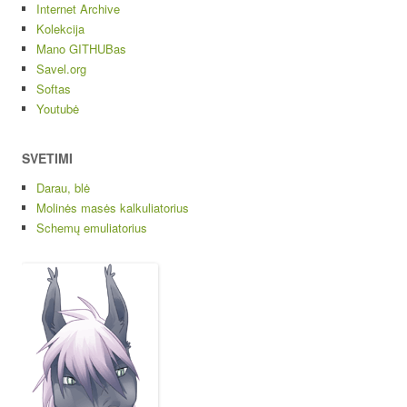
Internet Archive
Kolekcija
Mano GITHUBas
Savel.org
Softas
Youtubė
SVETIMI
Darau, blė
Molinės masės kalkuliatorius
Schemų emuliatorius