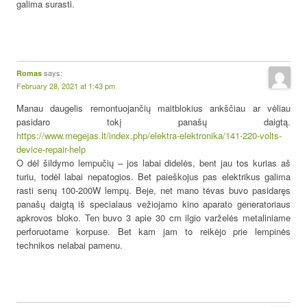
galima surasti.
says:
Romas
February 28, 2021 at 1:43 pm
Manau daugelis remontuojančių maitblokius ankščiau ar vėliau
pasidaro tokį panašų daigtą.
https://www.megejas.lt/index.php/elektra-elektronika/141-220-volts-
device-repair-help
O dėl šildymo lempučių – jos labai didelės, bent jau tos kurias aš
turiu, todėl labai nepatogios. Bet paieškojus pas elektrikus galima
rasti senų 100-200W lempų. Beje, net mano tėvas buvo pasidaręs
panašų daigtą iš specialaus vežiojamo kino aparato generatoriaus
apkrovos bloko. Ten buvo 3 apie 30 cm ilgio varželės metaliniame
perforuotame korpuse. Bet kam jam to reikėjo prie lempinės
technikos nelabai pamenu.