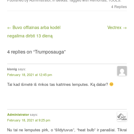
4 Replies
Post navigation
← Buvo offlainas arba kodėl
Vectrex →
negalima dirbti 13 dieną
4 replies on “Trumposauga”
says:
kionig
February 18, 2021 at 12:45 pm
Tai kad išmetė iš rinkos tas kaitrines lemputes. Ką dabar?
says:
Administrator
February 18, 2021 at 9:25 pm
Nu tai ne lemputes pirk, o “šildytuvus”, “heat bulb” ir panašiai. Tikrai