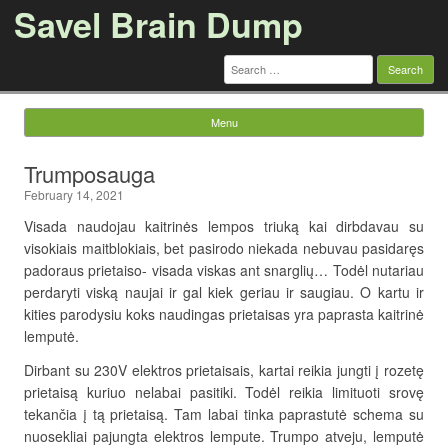
Savel Brain Dump
Search
for:
Menu
Skip to content
Trumposauga
February 14, 2021
Visada naudojau kaitrinės lempos triuką kai dirbdavau su
visokiais maitblokiais, bet pasirodo niekada nebuvau pasidaręs
padoraus prietaiso- visada viskas ant snarglių… Todėl nutariau
perdaryti viską naujai ir gal kiek geriau ir saugiau. O kartu ir
kities parodysiu koks naudingas prietaisas yra paprasta kaitrinė
lemputė.
Dirbant su 230V elektros prietaisais, kartai reikia jungti į rozetę
prietaisą kuriuo nelabai pasitiki. Todėl reikia limituoti srovę
tekančia į tą prietaisą. Tam labai tinka paprastutė schema su
nuosekliai pajungta elektros lempute. Trumpo atveju, lemputė