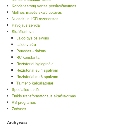
Kondensatorių vertės perskaičiavimas
Molinės masės skaičiuotuvas
Nuoseklus LCR rezonansas
Pavojaus ženklai
Skaičiuotuvai
Laido gyslos svoris
Laido varža
Periodas - dažnis
RC konstanta
Rezistoriai lygiagrečiai
Rezistoriai su 4 spalvom
Rezistoriai su 6 spalvom
Taimerio kalkuliatoriai
Specialios raidės
Tinklo transformatoriaus skaičiavimas
VS programos
Žodynas
Archyvas: