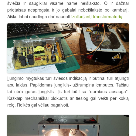
šviečia ir saugikliai visame name neišlaksto. O ir dažnai
prietaisas nesprogsta ir jo gabalai nebeišlaksto po kambarį.
Aišku labai naudinga dar naudoti
izoliuojantį transformatorių
.
Įjungimo mygtukas turi šviesos indikaciją ir būtinai turi atjungti
abu laidus. Papildomas jungiklis- užtrumpina lemputes. Tačiau
tai nėra geras jungiklis- jis turi būti su “durniaus apsauga”.
Kažkaip mechaniškai blokuotis ar tiesiog gal veikti per kokią
rėlę. Reikės gal vėliau pagalvoti.