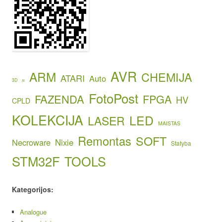
AVR
ARM
CHEMIJA
ATARI
Auto
3D
AI
FotoPost
FAZENDA
FPGA
HV
CPLD
KOLEKCIJA
LED
LASER
MAISTAS
Remontas
SOFT
Necroware
Nixie
Statyba
STM32F
TOOLS
Kategorijos:
Analogue