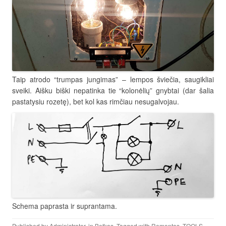
Taip atrodo “trumpas jungimas” – lempos šviečia, saugikliai
sveiki. Aišku biški nepatinka tie “kolonėlių” gnybtai (dar šalia
pastatysiu rozetę), bet kol kas rimčiau nesugalvojau.
Schema paprasta ir suprantama.
Published by
Administrator
, in
Betkas
. Tagged with
Remontas
,
TOOLS
.