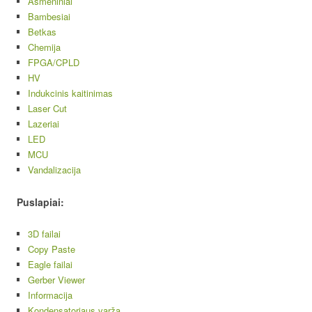
Asmeniniai
Bambesiai
Betkas
Chemija
FPGA/CPLD
HV
Indukcinis kaitinimas
Laser Cut
Lazeriai
LED
MCU
Vandalizacija
Puslapiai:
3D failai
Copy Paste
Eagle failai
Gerber Viewer
Informacija
Kondensatoriaus varža