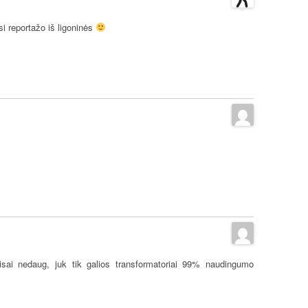
si reportažo iš ligoninės
ai nedaug, juk tik galios transformatoriai 99% naudingumo