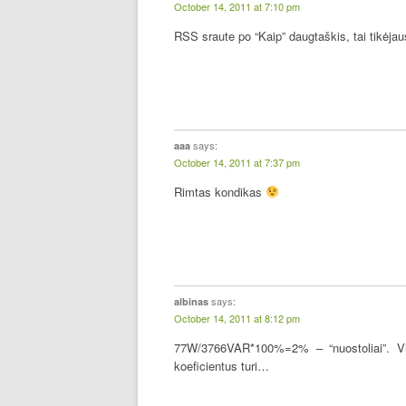
October 14, 2011 at 7:10 pm
RSS sraute po “Kaip” daugtaškis, tai tikėjau
says:
aaa
October 14, 2011 at 7:37 pm
Rimtas kondikas
says:
albinas
October 14, 2011 at 8:12 pm
77W/3766VAR*100%=2% – “nuostoliai”. Vis
koeficientus turi…