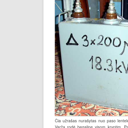
Čia užrašas nurašytas nuo paso lentel
Varža rodė begalinę visom kryptim. Paju