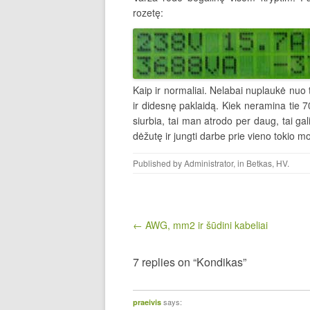
rozetę:
Kaip ir normaliai. Nelabai nuplaukė nuo t
ir didesnę paklaidą. Kiek neramina tie 70W.
siurbia, tai man atrodo per daug, tai gal
dėžutę ir jungti darbe prie vieno tokio 
Published by
Administrator
, in
Betkas
,
HV
.
Post navigation
← AWG, mm2 ir šūdini kabeliai
7 replies on “Kondikas”
says:
praeivis