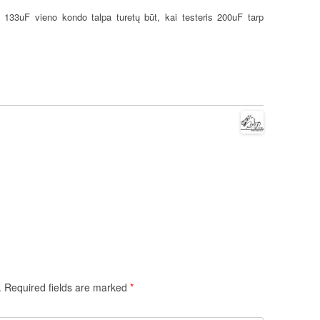
e 133uF vieno kondo talpa turetų būt, kai testeris 200uF tarp
.
Required fields are marked
*