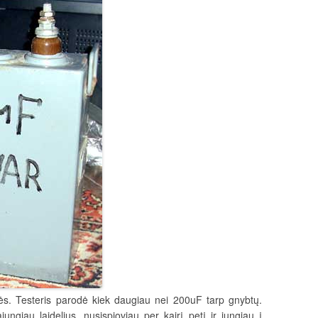
ės. Testeris parodė kiek daugiau nei 200uF tarp gnybtų.
ngiau laidelius, nusispjoviau per kairį petį ir jungiau į