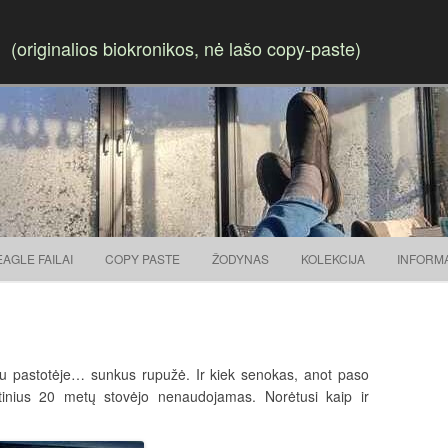
(originalios biokronikos, nė lašo copy-paste)
Skip to content
EAGLE FAILAI
COPY PASTE
ŽODYNAS
KOLEKCIJA
INFORM
au pastotėje… sunkus rupužė. Ir kiek senokas, anot paso
inius 20 metų stovėjo nenaudojamas. Norėtusi kaip ir