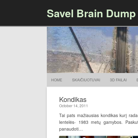
Savel Brain Dump
HOME
SKAIČIUOTUVAI
3D FAILAI
Kondikas
October 14, 2011
Tai pats mažiausias kondikas kurį rad
lentelės- 1983 metų gamybos. Paskut
panaudoti…