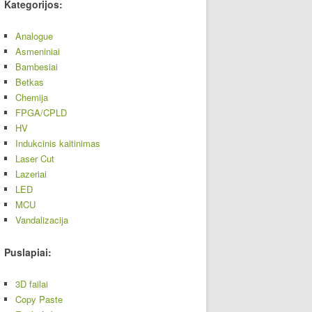
Kategorijos:
Analogue
Asmeniniai
Bambesiai
Betkas
Chemija
FPGA/CPLD
HV
Indukcinis kaitinimas
Laser Cut
Lazeriai
LED
MCU
Vandalizacija
Puslapiai:
3D failai
Copy Paste