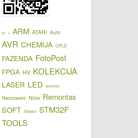
ARM
ATARI
Auto
3D
AI
AVR
CHEMIJA
CPLD
FotoPost
FAZENDA
KOLEKCIJA
FPGA
HV
LED
LASER
MAISTAS
Remontas
Necroware
Nixie
STM32F
SOFT
Statyba
TOOLS