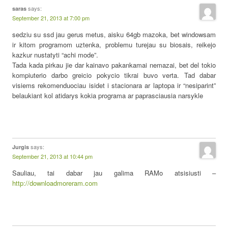
says:
saras
September 21, 2013 at 7:00 pm
sedziu su ssd jau gerus metus, aisku 64gb mazoka, bet windowsam
ir kitom programom uztenka, problemu turejau su biosais, reikejo
kazkur nustatyti “achi mode”.
Tada kada pirkau jie dar kainavo pakankamai nemazai, bet del tokio
kompiuterio darbo greicio pokycio tikrai buvo verta. Tad dabar
visiems rekomenduociau isidet i stacionara ar laptopa ir “nesiparint”
belaukiant kol atidarys kokia programa ar paprasciausia narsykle
says:
Jurgis
September 21, 2013 at 10:44 pm
Sauliau, tai dabar jau galima RAMo atsisiusti –
http://downloadmoreram.com