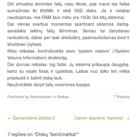
Dėl virtualios atminties failų nesu tikras, pas mane tas failas
sumažintas iki 800Mb ir sėdi SSD diske. Jis ir nelabai
naudojamas, nes RAM šiuo metu yra 16Gb (64 bitų sistema).
Dar vienas svarbus momentas spartinant sistemos darbą-
savalaikis laikinų failų ištrinimas. Seniau tai darydavau
rankutėmis, dabar per task shedullerį, pasinaudodamas boot ir
shutdown įvykiais.
Kitas reikalas- kontroliuokite savo “system restore” (/System
Volume Information) direktoriją.
Dar durnas reikalas- log failai. Jų sistema prikaupia daugybę,
kartu su visais fixais ir updeitais. Laikas nuo laiko ten reikia
prasisukti ir šalinti viską lauk.
Neužmirškite daryti failų rezervines kopijas.
Published by
Administrator
, in
Betkas
.
7 Replies
Post navigation
← Šamanistinis žiedas II
Canon skanerio “kamera” →
7 replies on “Diskų “benčmarkai””