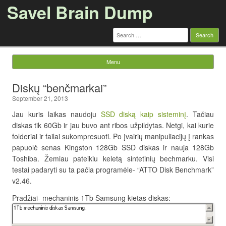
Savel Brain Dump
Search
for:
Menu
Skip to content
Diskų “benčmarkai”
September 21, 2013
Jau kuris laikas naudoju
SSD diską kaip sisteminį
. Tačiau
diskas tik 60Gb ir jau buvo ant ribos užpildytas. Netgi, kai kurie
folderiai ir failai sukompresuoti. Po įvairių manipuliacijų į rankas
papuolė senas Kingston 128Gb SSD diskas ir nauja 128Gb
Toshiba. Žemiau pateikiu keletą sintetinių bechmarku. Visi
testai padaryti su ta pačia programėle- “ATTO Disk Benchmark”
v2.46.
Pradžiai- mechaninis 1Tb Samsung kietas diskas: