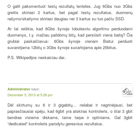
O galit pakomentuot testų rezultatų lenteles. Jug 6Gbs nuo 3Gbs
greitis skiriasi 2 kartus, bet pagal testų rezultatus, duomenų
rašymo/skaitymo skiriasi daugiau nei 3 kartus su tuo pačiu SSD.
Ar tai reiškia, kad 6Gbs šynoje tobulesniu algoritmu perduodami
duomenys, t.y. mažiau paildomų bitų, kad persiūsti viena baitą? Čia
grubiai paskaičiavus: 6Gbs šynoje vienam Baitui perduoti
suvarotjama 12bitų o 3Gbs šynoje suvartojama apie 25bitus.
P.S. Wikipedijos neskaiciau dar..
says:
Administrator
December 5, 2013 at 5:26 pm
Dėl skirtumų su 6 ir 3 gigabitų… nelabai ir nagrinėjausi, bet
paprasčiausiai spėju, kad 6gbit yra atskiras kontroleris, o štai 3 gbit
bendras visiems diskams, tame tarpe ir optiniams. Gal 3gbit
“dedicated” kontroleris parodytu geresnius rezultatus.