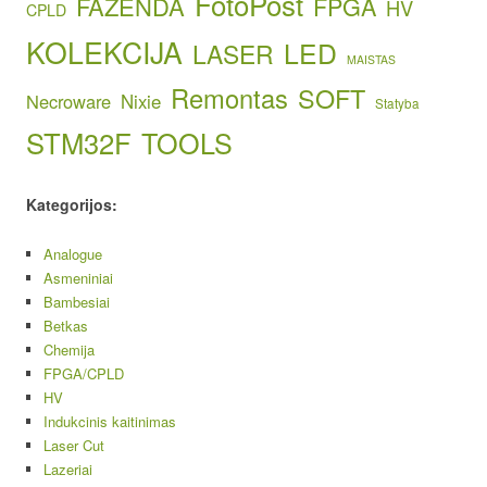
FotoPost
FAZENDA
FPGA
HV
CPLD
KOLEKCIJA
LED
LASER
MAISTAS
Remontas
SOFT
Necroware
Nixie
Statyba
STM32F
TOOLS
Kategorijos:
Analogue
Asmeniniai
Bambesiai
Betkas
Chemija
FPGA/CPLD
HV
Indukcinis kaitinimas
Laser Cut
Lazeriai