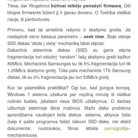
Tiesa, dar Kingstonui
būtinai reikėjo perrašyti firmwarę
. Dėl
blogos firmwarės būtent jį ir gavau dovanu. O Toshiba visiškai
nauja, iš parduotuvės.
Primenu, kad tai sintetinis rašymo ir skaitymo greitis. Jis
neatspindi vieno baisaus parametro –
seek time
. Šioje vietoje
SSD diskas “deda į vietą” mechaniką labai stipriai.
Dabartinis sisteminis diskas (SSD) su gana stipria
fragmentacija turi vidutinį “random” failų skaitymo greiti kažkur
80Mb/s. Mechaninis Samsungas su tik 5% fragmentacija turi tik
1.25Mb/s skaitymo greitį. Toks pats mechaninis 1Tb Samsung
diskas, tik su 0% fragmentacija jau turi 53Mb/s greitį.
Kuo tai pasireiškia praktiškai? Ogi tuo, kad įjungus kompą,
Windows 7 sistema užsikuria per nepilną minutę iš visiškai
nulinės buklės, įskaitant visus BIOS užlaikymus. O darbas
užkurtoje sistemoje tikrai malonus. Mažo disko problema
sprendžiama naudojant kelis diskus- sistema, aktyvus failai
(kaip ir pašto programos failai) laikomi SSD diske, visi dideli
dokumentai, nuotraukos, filmai, kitokia
pornografija
–
mechaniniuose.