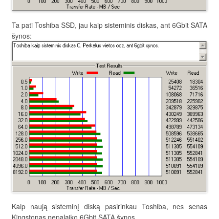
Ta pati Toshiba SSD, jau kaip sisteminis diskas, ant 6Gbit SATA
šynos:
Kaip naują sisteminį diską pasirinkau Toshiba, nes senas
Kingstonas nepalaiko 6Gbit SATA šynos.