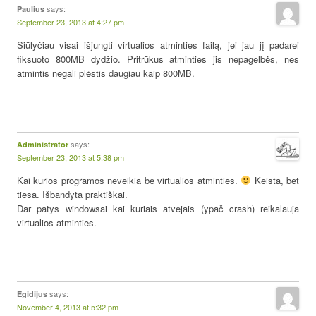
says:
Paulius
September 23, 2013 at 4:27 pm
Siūlyčiau visai išjungti virtualios atminties failą, jei jau jį padarei
fiksuoto 800MB dydžio. Pritrūkus atminties jis nepagelbės, nes
atmintis negali plėstis daugiau kaip 800MB.
says:
Administrator
September 23, 2013 at 5:38 pm
Kai kurios programos neveikia be virtualios atminties.
Keista, bet
tiesa. Išbandyta praktiškai.
Dar patys windowsai kai kuriais atvejais (ypač crash) reikalauja
virtualios atminties.
says:
Egidijus
November 4, 2013 at 5:32 pm