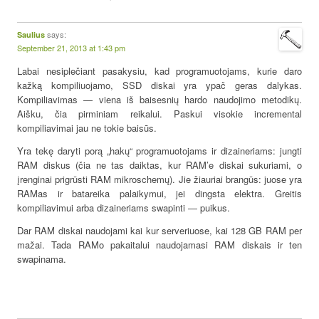
says:
Saulius
September 21, 2013 at 1:43 pm
Labai nesiplečiant pasakysiu, kad programuotojams, kurie daro
kažką kompiliuojamo, SSD diskai yra ypač geras dalykas.
Kompiliavimas — viena iš baisesnių hardo naudojimo metodikų.
Aišku, čia pirminiam reikalui. Paskui visokie incremental
kompiliavimai jau ne tokie baisūs.
Yra tekę daryti porą „hakų“ programuotojams ir dizaineriams: jungti
RAM diskus (čia ne tas daiktas, kur RAM’e diskai sukuriami, o
įrenginai prigrūsti RAM mikroschemų). Jie žiauriai brangūs: juose yra
RAMas ir batareika palaikymui, jei dingsta elektra. Greitis
kompiliavimui arba dizaineriams swapinti — puikus.
Dar RAM diskai naudojami kai kur serveriuose, kai 128 GB RAM per
mažai. Tada RAMo pakaitalui naudojamasi RAM diskais ir ten
swapinama.