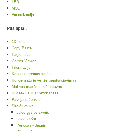
LED
MCU
Vandalizacija
Puslapiai:
3D failai
Copy Paste
Eagle failai
Gerber Viewer
Informacija
Kondensatoriaus varža
Kondensatorių vertės perskaičiavimas
Molinės masės skaičiuotuvas
Nuoseklus LCR rezonansas
Pavojaus ženklai
Skaičiuotuvai
Laido gyslos svoris
Laido varža
Periodas - dažnis