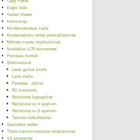
Copy Paste
Eagle failai
Gerber Viewer
Informacija
Kondensatoriaus varža
Kondensatorių vertės perskaičiavimas
Molinės masės skaičiuotuvas
Nuoseklus LCR rezonansas
Pavojaus ženklai
Skaičiuotuvai
Laido gyslos svoris
Laido varža
Periodas - dažnis
RC konstanta
Rezistoriai lygiagrečiai
Rezistoriai su 4 spalvom
Rezistoriai su 6 spalvom
Taimerio kalkuliatoriai
Specialios raidės
Tinklo transformatoriaus skaičiavimas
VS programos