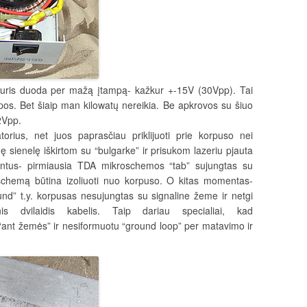
ų, kuris duoda per mažą įtampą- kažkur +-15V (30Vpp). Tai
pos. Bet šiaip man kilowatų nereikia. Be apkrovos su šiuo
2Vpp.
orius, net juos paprasčiau priklijuoti prie korpuso nei
nę sienelę iškirtom su “bulgarke” ir prisukom lazeriu pjauta
ntus- pirmiausia TDA mikroschemos “tab” sujungtas su
oschemą būtina izoliuoti nuo korpuso. O kitas momentas-
ound” t.y. korpusas nesujungtas su signaline žeme ir netgi
nis dvilaidis kabelis. Taip dariau specialiai, kad
“ant žemės” ir nesiformuotu “ground loop” per matavimo ir