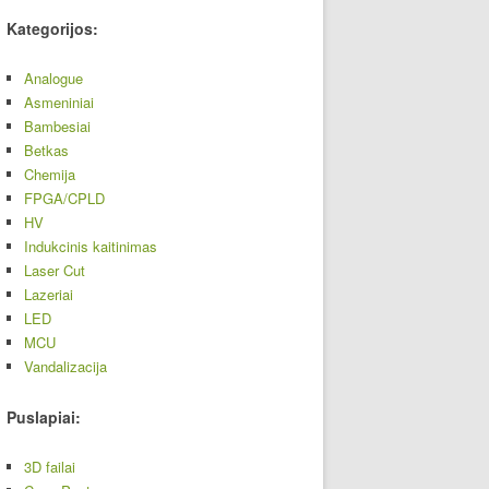
Kategorijos:
Analogue
Asmeniniai
Bambesiai
Betkas
Chemija
FPGA/CPLD
HV
Indukcinis kaitinimas
Laser Cut
Lazeriai
LED
MCU
Vandalizacija
Puslapiai:
3D failai