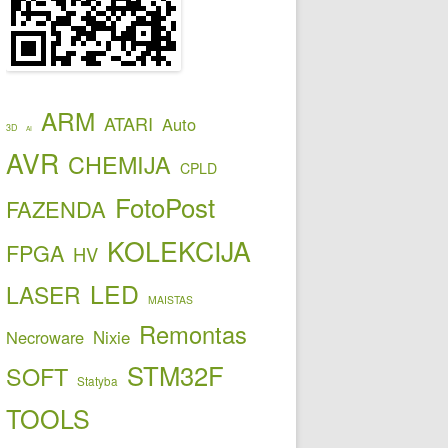
ARM
ATARI
Auto
3D
AI
AVR
CHEMIJA
CPLD
FotoPost
FAZENDA
KOLEKCIJA
FPGA
HV
LED
LASER
MAISTAS
Remontas
Necroware
Nixie
STM32F
SOFT
Statyba
TOOLS