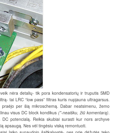
veik nėra detalių- tik pora kondensatorių ir truputis SMD
ltrą- tai LRC “low pass” filtras kuris nupjauna ultragarsus.
ai praėjo per šią mikroschemą. Dabar neatsimenu, žemo
alinau visus DC block kondikus
(*-neaišku, žiū komentarą)
.
us DC potencialą. Reikia skubiai surasti kur nors archyve
okią apsaugą. Nes vėl tingėsiu viską remontuoti.
usiai laiko sunaudojo šaltkalvystė- nes prie dėžutės teko