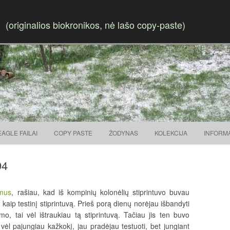
(originalios biokronikos, nė lašo copy-paste)
Skip to content
EAGLE FAILAI
COPY PASTE
ŽODYNAS
KOLEKCIJA
INFORM
94
imus
, rašiau, kad iš kompinių kolonėlių stiprintuvo buvau
aip testinį stiprintuvą. Prieš porą dienų norėjau išbandyti
o, tai vėl ištraukiau tą stiprintuvą. Tačiau jis ten buvo
vėl pajungiau kažkokį, jau pradėjau testuoti, bet jungiant