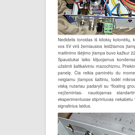
Nedidelis toroidas iš kitokių kolonėli
vos 5V virš žemiausios leidžiamos įtam
maitinimo išėjimo įtampa buvo kažkur 2
Spaustukai laiko klijuojamus kondensat
užsiimti šaltkalviniu mazochizmu. Prieki
panelę. Čia reikia paminėtu du mome
neigiamu įtampos šaltiniu, todėl mikr
viską nutariau padaryti su “floating gr
neįžemintas- naudojamas standarti
eksperimentuose stiprintuvas nekabėtu 
signalinius laidus.