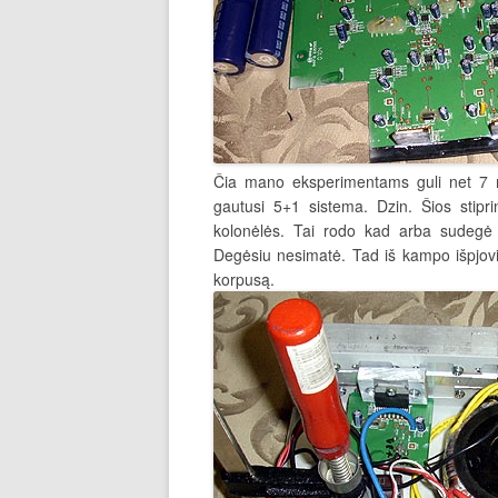
Čia mano eksperimentams guli net 7 mi
gautusi 5+1 sistema. Dzin. Šios stipr
kolonėlės. Tai rodo kad arba sudegė 
Degėsiu nesimatė. Tad iš kampo išpjovi
korpusą.