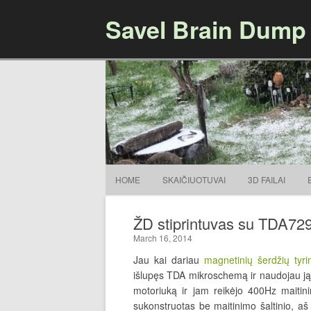
Savel Brain Dump
HOME
SKAIČIUOTUVAI
3D FAILAI
ŽD stiprintuvas su TDA72
March 16, 2014
Jau kai dariau
magnetinių šerdžių tyr
išlupęs TDA mikroschemą ir naudojau ją k
motoriuką ir jam reikėjo 400Hz maitinim
sukonstruotas be maitinimo šaltinio, aš 