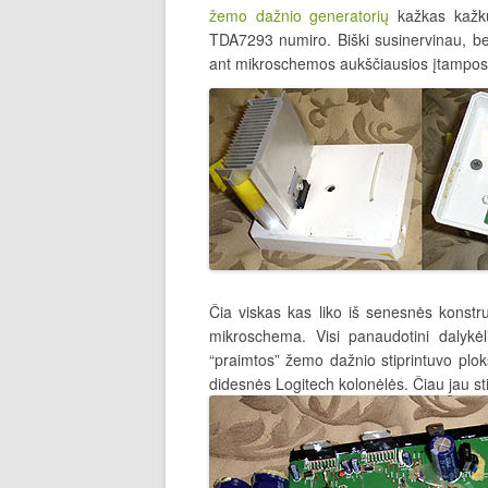
žemo dažnio generatorių
kažkas kažku
TDA7293 numiro. Biški susinervinau, be
ant mikroschemos aukščiausios įtampos 
Čia viskas kas liko iš senesnės konstru
mikroschema. Visi panaudotini dalykėl
“praimtos” žemo dažnio stiprintuvo plokš
didesnės Logitech kolonėlės. Čiau jau s