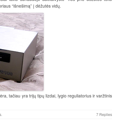
atoriaus “išnešimą” į dėžutės vidų.
, tačiau yra trijų tipų lizdai, lygio reguliatorius ir varžtinis
s
.
7 Replies