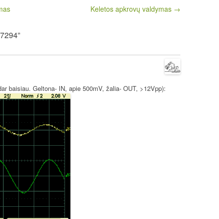
imas
Keletos apkrovų valdymas →
A7294”
dar baisiau. Geltona- IN, apie 500mV, žalia- OUT, >12Vpp):