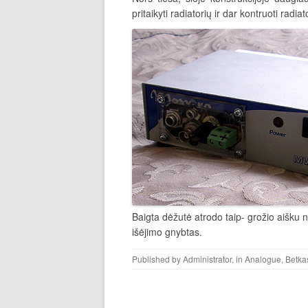
pritaikyti radiatorių ir dar kontruoti radi
Baigta dėžutė atrodo taip- grožio aišku nėra
išėjimo gnybtas.
Published by
Administrator
, in
Analogue
,
Betka