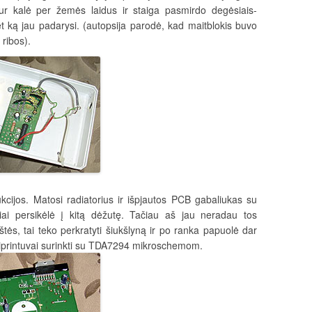
r kalė per žemės laidus ir staiga pasmirdo degėsiais-
t ką jau padarysi. (autopsija parodė, kad maitblokis buvo
ribos).
kcijos. Matosi radiatorius ir išpjautos PCB gabaliukas su
iai persikėlė į kitą dėžutę. Tačiau aš jau neradau tos
tės, tai teko perkratyti šiukšlyną ir po ranka papuolė dar
tiprintuvai surinkti su TDA7294 mikroschemom.