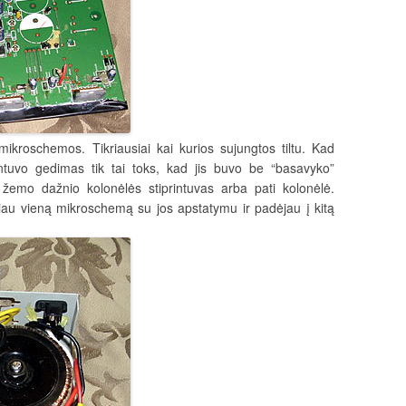
kroschemos. Tikriausiai kai kurios sujungtos tiltu. Kad
intuvo gedimas tik tai toks, kad jis buvo be “basavyko”
žemo dažnio kolonėlės stiprintuvas arba pati kolonėlė.
au vieną mikroschemą su jos apstatymu ir padėjau į kitą