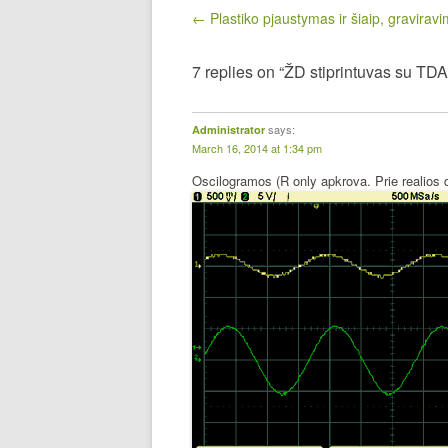
Post navigation
← Plastiko pjaustymas ir šiaip, gravirav
7 replies on “ŽD stiprintuvas su TD
says:
Administrator
March 16, 2014 at 1:34 pm
Oscilogramos (R only apkrova. Prie realios 