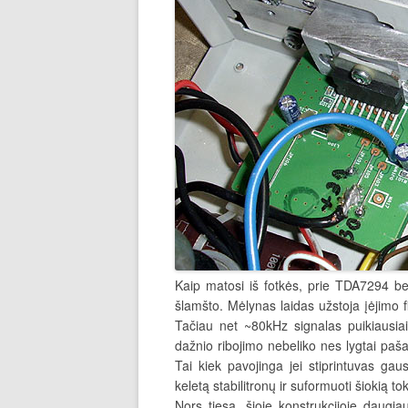
Kaip matosi iš fotkės, prie TDA7294 be
šlamšto. Mėlynas laidas užstoja įėjimo fi
Tačiau net ~80kHz signalas puikiausi
dažnio ribojimo nebeliko nes lygtai paš
Tai kiek pavojinga jei stiprintuvas ga
keletą stabilitronų ir suformuoti šiokią t
Nors tiesa, šioje konstrukcijoje daugia