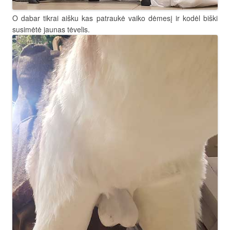
O dabar tikrai aišku kas patraukė vaiko dėmesį ir kodėl biški
susimėtė jaunas tėvelis.