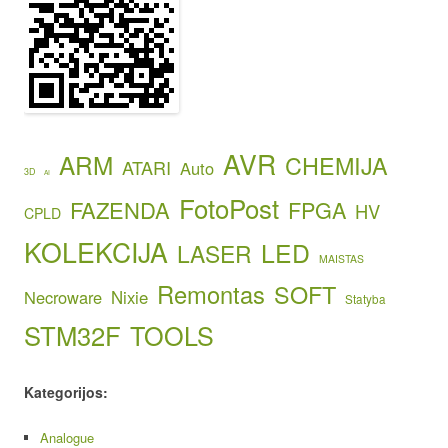
AVR
ARM
CHEMIJA
ATARI
Auto
3D
AI
FotoPost
FAZENDA
FPGA
HV
CPLD
KOLEKCIJA
LED
LASER
MAISTAS
Remontas
SOFT
Necroware
Nixie
Statyba
STM32F
TOOLS
Kategorijos:
Analogue