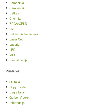
Asmeniniai
Bambesiai
Betkas
Chemija
FPGA/CPLD
HV
Indukcinis kaitinimas
Laser Cut
Lazeriai
LED
MCU
Vandalizacija
Puslapiai:
3D failai
Copy Paste
Eagle failai
Gerber Viewer
Informacija