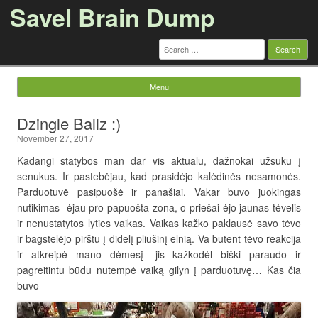
Savel Brain Dump
Search
for:
Menu
Skip to content
Dzingle Ballz :)
November 27, 2017
Kadangi statybos man dar vis aktualu, dažnokai užsuku į
senukus. Ir pastebėjau, kad prasidėjo kalėdinės nesamonės.
Parduotuvė pasipuošė ir panašiai. Vakar buvo juokingas
nutikimas- ėjau pro papuošta zona, o priešai ėjo jaunas tėvelis
ir nenustatytos lyties vaikas. Vaikas kažko paklausė savo tėvo
ir bagstelėjo pirštu į didelį pliušinį elnią. Va būtent tėvo reakcija
ir atkreipė mano dėmesį- jis kažkodėl biški paraudo ir
pagreitintu būdu nutempė vaiką gilyn į parduotuvę… Kas čia
buvo