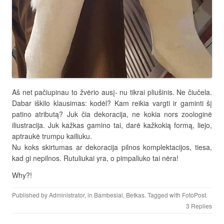
Aš net pačiupinau to žvėrio ausį- nu tikrai pliušinis. Ne čiučela.
Dabar iškilo klausimas: kodėl? Kam reikia vargti ir gaminti šį
patino atributą? Juk čia dekoracija, ne kokia nors zoologinė
iliustracija. Juk kažkas gamino tai, darė kažkokią formą, liejo,
aptraukė trumpu kailiuku.
Nu koks skirtumas ar dekoracija pilnos komplektacijos, tiesa,
kad gi nepilnos. Rutuliukai yra, o pimpaliuko tai nėra!
Why?!
Published by
Administrator
, in
Bambesiai
,
Betkas
. Tagged with
FotoPost
.
3 Replies