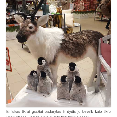
Elniukas tikrai gražiai padarytas ir dydis jo beveik kaip tikro
(man atrodo, kad tie elniai turėtu būti biški didesni).