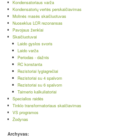
Kondensatoriaus varža
Kondensatorių vertės perskaičiavimas
Molinės masės skaičiuotuvas
Nuoseklus LCR rezonansas
Pavojaus ženklai
Skaičiuotuvai
Laido gyslos svoris
Laido varža
Periodas - dažnis
RC konstanta
Rezistoriai lygiagrečiai
Rezistoriai su 4 spalvom
Rezistoriai su 6 spalvom
Taimerio kalkuliatoriai
Specialios raidės
Tinklo transformatoriaus skaičiavimas
VS programos
Žodynas
Archyvas: