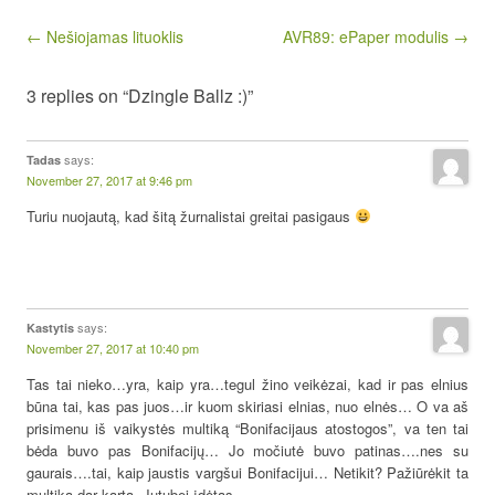
Post navigation
← Nešiojamas lituoklis
AVR89: ePaper modulis →
3 replies on “Dzingle Ballz :)”
says:
Tadas
November 27, 2017 at 9:46 pm
Turiu nuojautą, kad šitą žurnalistai greitai pasigaus
says:
Kastytis
November 27, 2017 at 10:40 pm
Tas tai nieko…yra, kaip yra…tegul žino veikėzai, kad ir pas elnius
būna tai, kas pas juos…ir kuom skiriasi elnias, nuo elnės… O va aš
prisimenu iš vaikystės multiką “Bonifacijaus atostogos”, va ten tai
bėda buvo pas Bonifacijų… Jo močiutė buvo patinas….nes su
gaurais….tai, kaip jaustis vargšui Bonifacijui… Netikit? Pažiūrėkit ta
multiką dar kartą. Jutubej įdėtas…