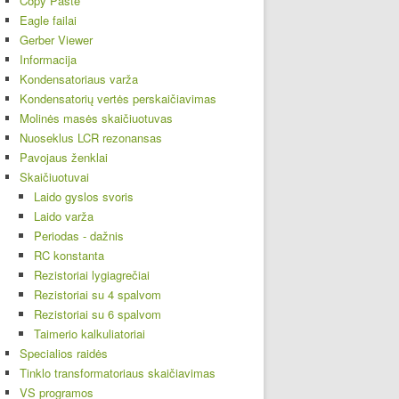
Copy Paste
Eagle failai
Gerber Viewer
Informacija
Kondensatoriaus varža
Kondensatorių vertės perskaičiavimas
Molinės masės skaičiuotuvas
Nuoseklus LCR rezonansas
Pavojaus ženklai
Skaičiuotuvai
Laido gyslos svoris
Laido varža
Periodas - dažnis
RC konstanta
Rezistoriai lygiagrečiai
Rezistoriai su 4 spalvom
Rezistoriai su 6 spalvom
Taimerio kalkuliatoriai
Specialios raidės
Tinklo transformatoriaus skaičiavimas
VS programos