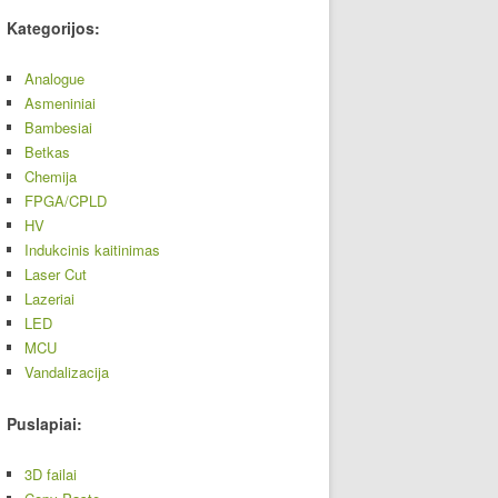
Kategorijos:
Analogue
Asmeniniai
Bambesiai
Betkas
Chemija
FPGA/CPLD
HV
Indukcinis kaitinimas
Laser Cut
Lazeriai
LED
MCU
Vandalizacija
Puslapiai:
3D failai