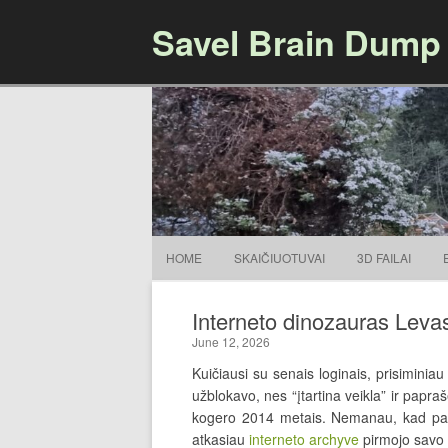
Savel Brain Dump
HOME
SKAIČIUOTUVAI
3D FAILAI
Interneto dinozauras Leva
June 12, 2026
Kuičiausi su senais loginais, prisiminiau
užblokavo, nes “įtartina veikla” ir papra
kogero 2014 metais. Nemanau, kad pavyk
atkasiau
interneto archyve
pirmojo savo 