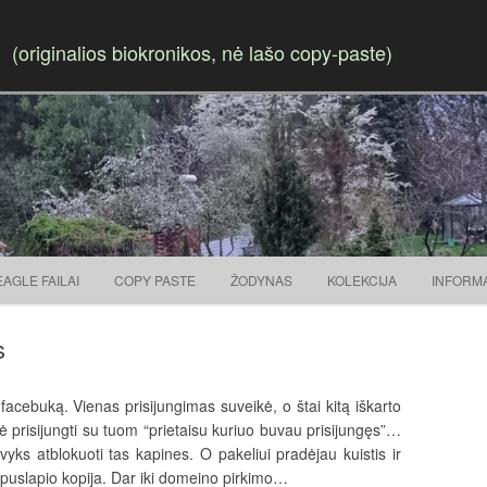
(originalios biokronikos, nė lašo copy-paste)
Skip to content
EAGLE FAILAI
COPY PASTE
ŽODYNAS
KOLEKCIJA
INFORM
s
 facebuką. Vienas prisijungimas suveikė, o štai kitą iškarto
šė prisijungti su tuom “prietaisu kuriuo buvau prisijungęs”…
s atblokuoti tas kapines. O pakeliui pradėjau kuistis ir
puslapio kopija. Dar iki domeino pirkimo…