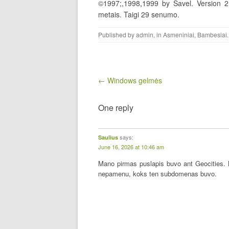
©1997;,1998,1999 by Savel. Version 2
metais. Taigi 29 senumo.
Published by
admin
, in
Asmeniniai
,
Bambesiai
.
Post navigation
← Windows gelmės
One reply
says:
Saulius
June 16, 2026 at 10:46 am
Mano pirmas puslapis buvo ant Geocities. K
nepamenu, koks ten subdomenas buvo.