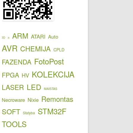
ARM
ATARI
Auto
3D
AI
AVR
CHEMIJA
CPLD
FotoPost
FAZENDA
KOLEKCIJA
FPGA
HV
LED
LASER
MAISTAS
Remontas
Necroware
Nixie
STM32F
SOFT
Statyba
TOOLS