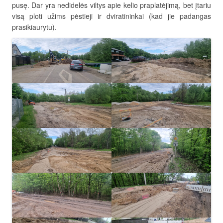
pusę. Dar yra nedidelės viltys apie kelio praplatėjimą, bet įtariu
visą ploti užims pėstieji ir dviratininkai (kad jie padangas
prasikiaurytu).