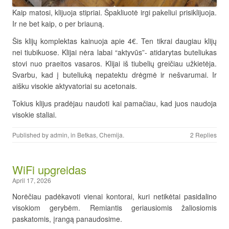
Kaip matosi, klijuoja stipriai. Špakliuotė irgi pakeliui prisiklijuoja.
Ir ne bet kaip, o per briauną.
Šis klijų komplektas kainuoja apie 4€. Ten tikrai daugiau klijų
nei tiubikuose. Klijai nėra labai “aktyvūs”- atidarytas buteliukas
stovi nuo praeitos vasaros. Klijai iš tiubelių greičiau užkietėja.
Svarbu, kad į buteliuką nepatektu drėgmė ir nešvarumai. Ir
aišku visokie aktyvatoriai su acetonais.
Tokius klijus pradėjau naudoti kai pamačiau, kad juos naudoja
visokie staliai.
Published by
admin
, in
Betkas
,
Chemija
.
2 Replies
WiFi upgreidas
April 17, 2026
Norėčiau padėkavoti vienai kontorai, kuri netikėtai pasidalino
visokiom gerybėm. Remiantis geriausiomis žaliosiomis
paskatomis, įrangą panaudosime.