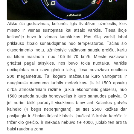
Aišku čia gudravimas, kelionės ilgis tik 45km, užmiestis, kiek
miesto ir vienas sustojimas kai atšalo variklis. Tiesa šioje
kelionėje buvo ir vienas kamštukas. Pas šitą variklį labai
priklauso žibalo sunaudojimas nuo temperatūros. Tačiau šio
eksperimento metu, užmiestyje važiavom saugiu greičiu, kartu
su kitom mašinom- nuo 105 iki 70 km/h. Mieste važiavom
griežtai pagal taisykles, nes buvo tokia nuotaika. Variklis
nečiupintas nuo savo gimino laikų, tiesa nuvažiavo nepilnus
200 megametrus. Tai kogero mažiausiai kuro vartojantis ir
daugiausia macnumo turintis motoriukas- jis iki 1500 apsukų
dirba atmosferiniam režime (a.k.a ekonominis gaidelis), nuo
1500 pradeda suktis honeywellas ir kuro sanaudos pakyla. O
jei norim biški parodyti visokiems bmw ant Kalantos gatvės
kalnelio (4 bėgis neperjungiant), tai ties 2500 kažkas dar
pasijungia ir žibalas liejasi kibirais- jaučiasi iš keisto karščio ir
triženklio greičio. Ir niekada nebuvo tie 4000, juolab ten arti ta
baisi raudona zona.