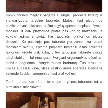
Kompiuterinės magijos pagalba sujungiau paprastą kėdutę ir
standartizuotą tarybinę taburetę. Matosi, kad platformos
aukštis beveik toks pats, o štai kojyčių apimamas plotas žymiai
didesnis. Ir dar- platformos plotas pas kėdutę mažesnis už
kojyčių apimamą plotą. Pas taburetę- platformos plotas
didesnis. Ko pasekoje pas taburetę yra zonos, kur esant
didesniam svoriui, sistema pasidaro nestabili. Kitas netikėtas
faktorius- kėdutė biški klibą, o tuo tarpu pas taburetę viskas
labai stabilu. Ir tai nėra gerai žvelgiant ergonomikos dėsniais-
stabilus pagrindas užmigdo aukos budrumą. Tuo tarpu kai
viskas supasi ir kliba, visas vestibuliarinis aparatas kiekvieną
sekundę šaukia į smegenius- tuoj bliat vošies!
Todėl manau, kad būtent tokio tipo tarybines taburetes reikia
pirmiausia sušėčkavoti: