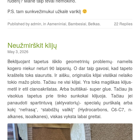
rudenį? Mane taip tėvai nemokino.
P.S. tam sunkvežimukui užkalė variklį
Published by
admin
, in
Asmeniniai
,
Bambesiai
,
Betkas
.
22 Replies
Neužmirškit klijų
May 3, 2026
Beklijuojant tapetus iškilo geometrinių problemų- namelis
kogero niekur neturi 90 laipsnių. O dar taip gavosi, kad tapeto
kraštelis toks siaurutis. Ir aišku, originalūs klijai visiškai nelaiko
tokio mažo ploto. Tačiau ne visi klijai. Yra toks magiškas klijus-
metil ir etil cianoakrilatas. Arba buitiškai- super glue. Tačiau jis
visokius tapetus prie tinko sunkokai klijuoja. Tačiau jei
panaudoti spartintuvą (aktyvatorių)- specialų purškalą arba
kokį “nefrasą”, “stabdžių valiklį” (Hydrocarbons, C6-C7, n-
alkanes, isoalkanes), viskas vyksta labai greitai.