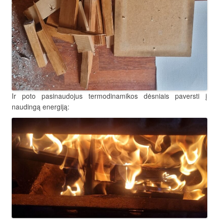
Ir poto pasinaudojus termodinamikos dėsniais paversti į
naudingą energiją: