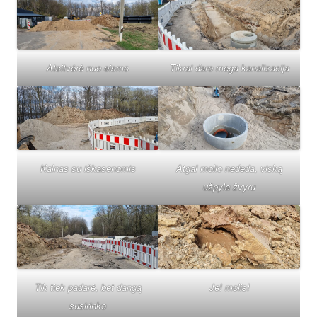
Atsitvėrė nuo eismo
Tikrai daro mega kanalizacija
Kalnas su iškasenomis
Atgal molio nededa, viską
užpyla žvyru
Tik tiek padarė, bet dangą
Je! molis!
susirinko