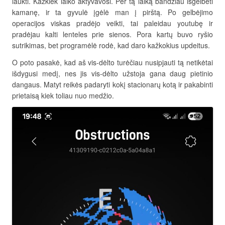
laukti. Kažkiek laiko aktyvavosi. Per tą laiką bandžiau išgelbėti
kamanę, ir ta gyvulė įgėlė man į pirštą. Po gelbėjimo
operacijos viskas pradėjo veikti, tai paleidau youtubę ir
pradėjau kalti lenteles prie sienos. Pora kartų buvo ryšio
sutrikimas, bet programėlė rodė, kad daro kažkokius updeitus.
O poto pasakė, kad aš vis-dėlto turėčiau nusipjauti tą netikėtai
išdygusi medį, nes jis vis-dėlto užstoja gana daug pietinio
dangaus. Matyt reikės padaryti kokį stacionarų kotą ir pakabinti
prietaisą kiek toliau nuo medžio.