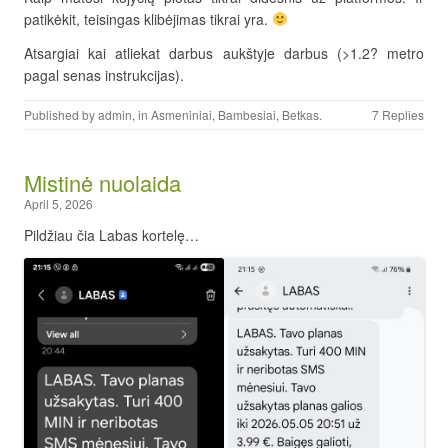
patikėkit, teisingas klibėjimas tikrai yra.
Atsargiai kai atliekat darbus aukštyje darbus (>1.2? metro
pagal senas instrukcijas).
Published by
admin
, in
Asmeniniai
,
Bambesiai
,
Betkas
.
7 Replies
Mistinė nuolaida
April 5, 2026
Pildžiau čia Labas kortelę…