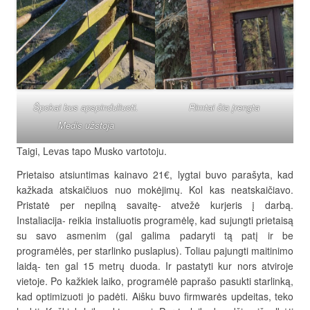
Špokai bus apspinduliuoti.
Rimtai čia įrengta
Medis užstoja
Taigi, Levas tapo Musko vartotoju.
Prietaiso atsiuntimas kainavo 21€, lygtai buvo parašyta, kad
kažkada atskaičiuos nuo mokėjimų. Kol kas neatskaičiavo.
Pristatė per nepilną savaitę- atvežė kurjeris į darbą.
Instaliacija- reikia instaliuotis programėlę, kad sujungti prietaisą
su savo asmenim (gal galima padaryti tą patį ir be
programėlės, per starlinko puslapius). Toliau pajungti maitinimo
laidą- ten gal 15 metrų duoda. Ir pastatyti kur nors atviroje
vietoje. Po kažkiek laiko, programėlė paprašo pasukti starlinką,
kad optimizuoti jo padėti. Aišku buvo firmwarės updeitas, teko