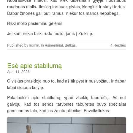
raudonas molis- tiesiog formuok plytas, išdegink ir statyt fortus.
Dabar žmonės gali būti ramūs- niekur tos marios nepabėgs.
Biški molio pasiėmiau gėlėms.
Jei kam reikia biški rudo molio, jums į Zuikinę.
Published by
admin
, in
Asmeniniai
,
Betkas
.
4 Replies
Esė apie stabilumą
April 11, 2026
O viskas prasidėjo nuo to, kad aš tik pyst ir nusivožiau. Ir dabar
labai skauda kojytę.
Pakalbėkim apie stabilumą, ypač visokių taburečių. Aš net
galvoju, kad tos senos tarybinės taburetės buvo specialiai
gaminamos taip, kad jos žalotu piliečius. Paveiksliukas: