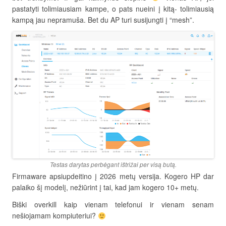
pastatyti tolimiausiam kampe, o pats nueini į kitą- tolimiausią
kampą jau nepramuša. Bet du AP turi susijungti į “mesh”.
Testas darytas perbėgant ištrižai per visą butą.
Firmaware apsiupdeitino į 2026 metų versija. Kogero HP dar
palaiko šį modelį, nežiūrint į tai, kad jam kogero 10+ metų.
Biški overkill kaip vienam telefonui ir vienam senam
nešiojamam kompiuteriui?