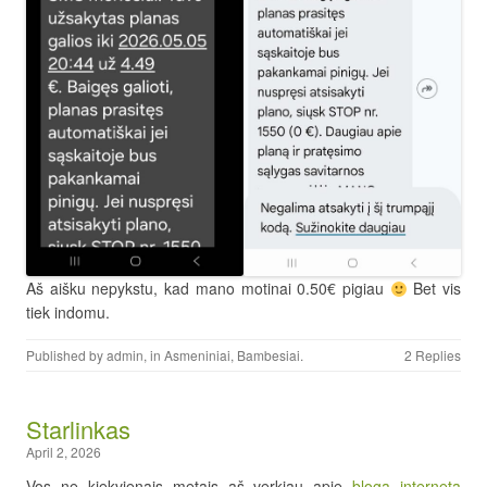
Aš aišku nepykstu, kad mano motinai 0.50€ pigiau
Bet vis
tiek indomu.
Published by
admin
, in
Asmeniniai
,
Bambesiai
.
2 Replies
Starlinkas
April 2, 2026
Vos ne kiekvienais metais aš verkiau apie
blogą internetą