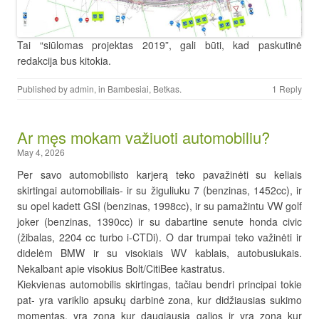
Tai “siūlomas projektas 2019”, gali būti, kad paskutinė
redakcija bus kitokia.
Published by
admin
, in
Bambesiai
,
Betkas
.
1 Reply
Ar męs mokam važiuoti automobiliu?
May 4, 2026
Per savo automobilisto karjerą teko pavažinėti su keliais
skirtingai automobiliais- ir su žiguliuku 7 (benzinas, 1452cc), ir
su opel kadett GSI (benzinas, 1998cc), ir su pamažintu VW golf
joker (benzinas, 1390cc) ir su dabartine senute honda civic
(žibalas, 2204 cc turbo i-CTDi). O dar trumpai teko važinėti ir
didelėm BMW ir su visokiais WV kablais, autobusiukais.
Nekalbant apie visokius Bolt/CitiBee kastratus.
Kiekvienas automobilis skirtingas, tačiau bendri principai tokie
pat- yra variklio apsukų darbinė zona, kur didžiausias sukimo
momentas, yra zona kur daugiausia galios ir yra zona kur