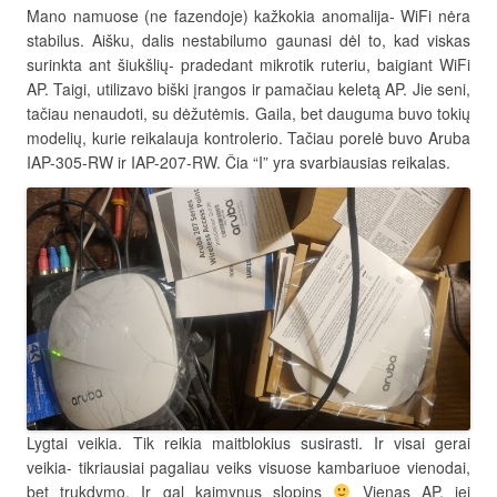
Mano namuose (ne fazendoje) kažkokia anomalija- WiFi nėra
stabilus. Aišku, dalis nestabilumo gaunasi dėl to, kad viskas
surinkta ant šiukšlių- pradedant mikrotik ruteriu, baigiant WiFi
AP. Taigi, utilizavo biški įrangos ir pamačiau keletą AP. Jie seni,
tačiau nenaudoti, su dėžutėmis. Gaila, bet dauguma buvo tokių
modelių, kurie reikalauja kontrolerio. Tačiau porelė buvo Aruba
IAP-305-RW ir IAP-207-RW. Čia “I” yra svarbiausias reikalas.
Lygtai veikia. Tik reikia maitblokius susirasti. Ir visai gerai
veikia- tikriausiai pagaliau veiks visuose kambariuoe vienodai,
bet trukdymo. Ir gal kaimynus slopins
Vienas AP, jei