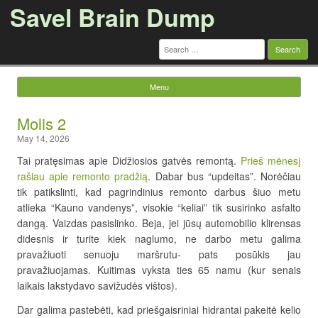
Savel Brain Dump
Search
for:
Menu
Skip to content
Molis 2
May 14, 2026
Tai pratęsimas apie Didžiosios gatvės remontą.
Prieš mėnesį
rašiau apie remonto pradžią
. Dabar bus “updeitas”. Norėčiau
tik patikslinti, kad pagrindinius remonto darbus šiuo metu
atlieka “Kauno vandenys”, visokie “keliai” tik susirinko asfalto
dangą. Vaizdas pasislinko. Beja, jei jūsų automobilio klirensas
didesnis ir turite kiek naglumo, ne darbo metu galima
pravažiuoti senuoju maršrutu- pats posūkis jau
pravažiuojamas. Kuitimas vyksta ties 65 namu (kur senais
laikais lakstydavo savižudės vištos).
Dar galima pastebėti, kad priešgaisriniai hidrantai pakeitė kelio