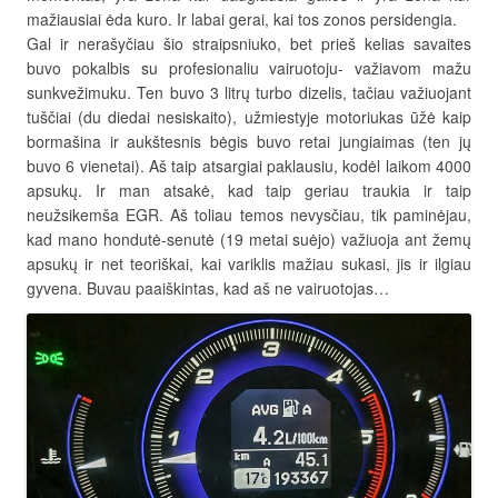
mažiausiai ėda kuro. Ir labai gerai, kai tos zonos persidengia.
Gal ir nerašyčiau šio straipsniuko, bet prieš kelias savaites
buvo pokalbis su profesionaliu vairuotoju- važiavom mažu
sunkvežimuku. Ten buvo 3 litrų turbo dizelis, tačiau važiuojant
tuščiai (du diedai nesiskaito), užmiestyje motoriukas ūžė kaip
bormašina ir aukštesnis bėgis buvo retai jungiaimas (ten jų
buvo 6 vienetai). Aš taip atsargiai paklausiu, kodėl laikom 4000
apsukų. Ir man atsakė, kad taip geriau traukia ir taip
neužsikemša EGR. Aš toliau temos nevysčiau, tik paminėjau,
kad mano hondutė-senutė (19 metai suėjo) važiuoja ant žemų
apsukų ir net teoriškai, kai variklis mažiau sukasi, jis ir ilgiau
gyvena. Buvau paaiškintas, kad aš ne vairuotojas…