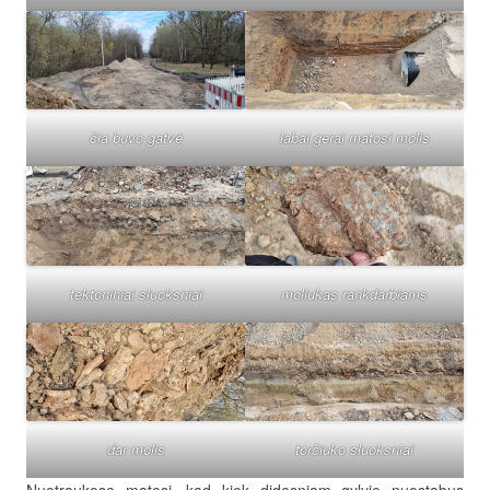
čia buvo gatvė
labai gerai matosi molis
tektoniniai sluoksniai
moliukas rankdarbiams
dar molis
torčiuko sluoksniai
Nuotraukose matosi, kad kiek didesniam gylyje nuostabus