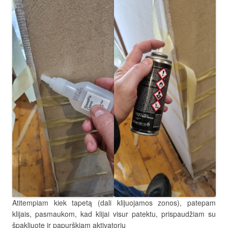
Atitempiam kiek tapetą (dali klijuojamos zonos), patepam
klijais, pasmaukom, kad klijai visur patektu, prispaudžiam su
špakliuote ir papurškiam aktivatorių