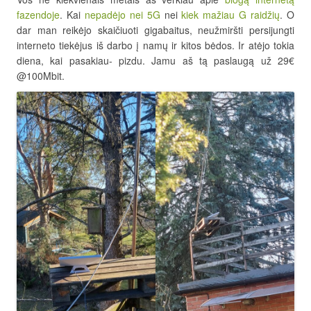
fazendoje
. Kai
nepadėjo nei 5G
nei
kiek mažiau G raidžių
. O
dar man reikėjo skaičiuoti gigabaitus, neužmiršti persijungti
interneto tiekėjus iš darbo į namų ir kitos bėdos. Ir atėjo tokia
diena, kai pasakiau- pizdu. Jamu aš tą paslaugą už 29€
@100Mbit.