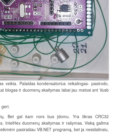
kas veikia. Palaidas kondensatorius reikalingas- pasirodo,
ai blogas ir duomenų skaitymas labai jau matosi ant Vusb
 geri.
nių. Bet gal kam nors bus įdomu. Yra tikras CRC32
s, IntelHex duomenų skaitymas ir rašymas. Viską galima
 reikmėm pasirašiau VB.NET programą, bet ja nesidalinsiu,