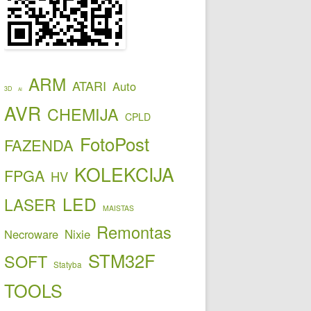
ARM
ATARI
Auto
3D
AI
AVR
CHEMIJA
CPLD
FotoPost
FAZENDA
KOLEKCIJA
FPGA
HV
LED
LASER
MAISTAS
Remontas
Necroware
Nixie
STM32F
SOFT
Statyba
TOOLS