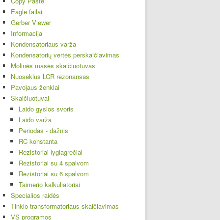
Copy Paste
Eagle failai
Gerber Viewer
Informacija
Kondensatoriaus varža
Kondensatorių vertės perskaičiavimas
Molinės masės skaičiuotuvas
Nuoseklus LCR rezonansas
Pavojaus ženklai
Skaičiuotuvai
Laido gyslos svoris
Laido varža
Periodas - dažnis
RC konstanta
Rezistoriai lygiagrečiai
Rezistoriai su 4 spalvom
Rezistoriai su 6 spalvom
Taimerio kalkuliatoriai
Specialios raidės
Tinklo transformatoriaus skaičiavimas
VS programos