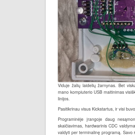
Viduje žalių laidelių žarnynas. Bet vis
mano kompiuterio USB maitinimas visišk
linijos.
Pasitikrinau visus Kickstartus, ir visi buvo
Programinėje įrangoje daug nesąmo
skaičiavimas, hardwarinis CDC valdyma
valdyti per terminalinę programą. Savo