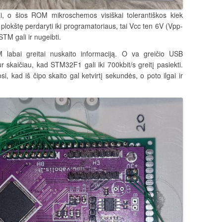
i, o šios ROM mikroschemos visiškai tolerantiškos kiek
ą plokštę perdaryti iki programatoriaus, tai Vcc ten 6V (Vpp-
 STM gali ir nugeibti.
labai greitai nuskaito informaciją. O va greičio USB
ur skaičiau, kad STM32F1 gali iki 700kbit/s greitį pasiekti.
kad iš čipo skaito gal ketvirtį sekundės, o poto ilgai ir