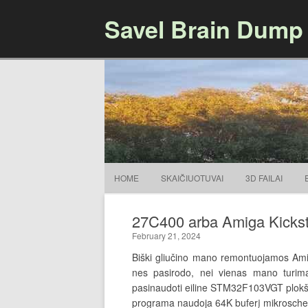
Savel Brain Dump
HOME
SKAIČIUOTUVAI
3D FAILAI
27C400 arba Amiga Kicksta
February 21, 2024
Biški gliučino mano remontuojamos Amig
nes pasirodo, nei vienas mano turim
pasinaudoti eiline STM32F103VGT plokšte
programa naudoja 64K buferį mikrosche