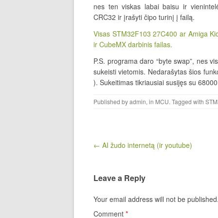
nes ten viskas labai baisu ir vienintelė
CRC32 ir įrašyti čipo turinį į failą.
Visas STM32F103 27C400 ar Amiga Kick
ir CubeMX darbinis failas.
P.S. programa daro “byte swap”, nes visi
sukeisti vietomis. Nedarašytas šios funkc
). Sukeitimas tikriausiai susijęs su 6800
Published by
admin
, in
MCU
. Tagged with
STM
Post navigation
← AI žudo internetą (ir youtube)
Leave a Reply
Your email address will not be published
Comment
*