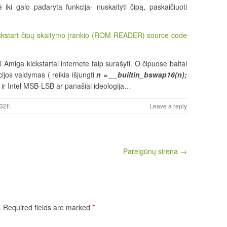
 iki galo padaryta funkcija- nuskaityti čipą, paskaičiuoti
start čipų skaitymo įrankio (ROM READER) source code
 Amiga kickstartai internete taip surašyti. O čipuose baitai
ijos valdymas ( reikia išjungti
n = __builtin_bswap16(n);
0 ir Intel MSB-LSB ar panašiai ideologija…
32F
.
Leave a reply
Pareigūnų sirena →
.
Required fields are marked
*