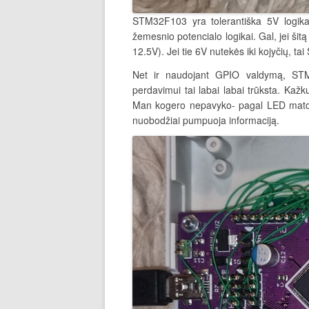
STM32F103 yra tolerantiška 5V logika
žemesnio potencialo logikai. Gal, jei šit
12.5V). Jei tie 6V nutekės iki kojyčių, tai
Net ir naudojant GPIO valdymą, STM 
perdavimui tai labai labai trūksta. Kažk
Man kogero nepavyko- pagal LED matosi, 
nuobodžiai pumpuoja informaciją.