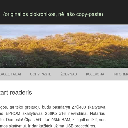
(originalios biokronikos, nė lašo copy-paste)
Skip to content
EAGLE FAILAI
COPY PASTE
ŽODYNAS
KOLEKCIJA
INFORM
rt readeris
os, tai teko greituoju būdu pasidaryti 27C400 skaitytuvą
as EPROM skaitytuvas 256Kb x16 nevirškina. Nutariau
. Dėmesio! Čipas VGT turi 96kb RAM, kiti gali netikti, nes
mos skaitymui. Ir dar kažkiek užima USB procedūros.