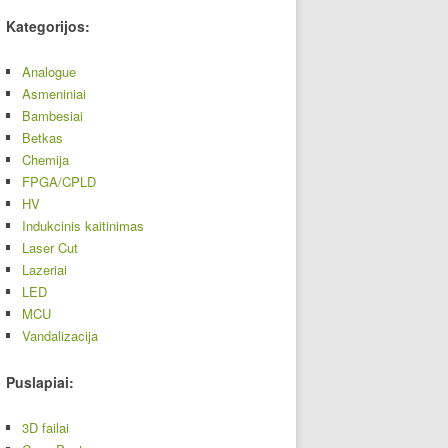
Kategorijos:
Analogue
Asmeniniai
Bambesiai
Betkas
Chemija
FPGA/CPLD
HV
Indukcinis kaitinimas
Laser Cut
Lazeriai
LED
MCU
Vandalizacija
Puslapiai:
3D failai